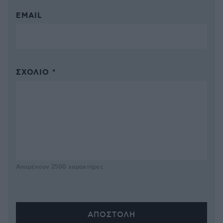
EMAIL
ΣΧΌΛΙΟ *
Απομένουν
2500
χαρακτήρες