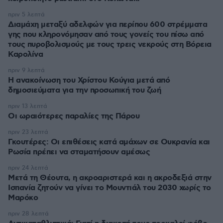
πριν 5 λεπτά
Διαμάχη μεταξύ αδελφών για περίπου 600 στρέμματα
γης που κληρονόμησαν από τους γονείς του πίσω από
τους πυροβολισμούς με τους τρεις νεκρούς στη Βόρεια
Καρολίνα
πριν 9 λεπτά
Η ανακοίνωση του Χρίστου Κούγια μετά από
δημοσιεύματα για την προσωπική του ζωή
πριν 13 λεπτά
Οι ωραιότερες παραλίες της Πάρου
πριν 23 λεπτά
Γκουτέρες: Οι επιθέσεις κατά αμάχων σε Ουκρανία και
Ρωσία πρέπει να σταματήσουν αμέσως
πριν 24 λεπτά
Μετά τη Θέουτα, η ακροαριστερά και η ακροδεξιά στην
Ισπανία ζητούν να γίνει το Μουντιάλ του 2030 χωρίς το
Μαρόκο
πριν 28 λεπτά