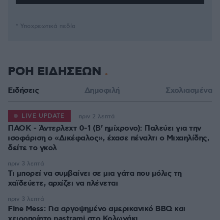
* Υποχρεωτικά πεδία
ΡΟΗ ΕΙΔΗΣΕΩΝ
Ειδήσεις
Δημοφιλή
Σχολιασμένα
LIVE UPDATE
πριν 2 λεπτά
ΠΑΟΚ - Άντερλεχτ 0-1 (Β' ημίχρονο): Παλεύει για την
ισοφάριση ο «Δικέφαλος», έχασε πέναλτι ο Μιχαηλίδης,
πριν 3 λεπτά
Τι μπορεί να συμβαίνει σε μια γάτα που μόλις τη
χαϊδεύετε, αρχίζει να πλένεται
πριν 3 λεπτά
Fine Mess: Για αργοψημένο αμερικανικό BBQ και
χειροποίητο pastrami στο Κολωνάκι