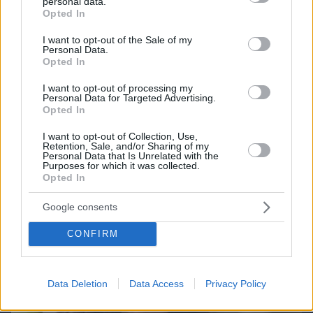
personal data.
grant or deny consent to Google and its third-party tags to
Opted In
use your data for below specified purposes in below Google
consent section.
I want to opt-out of the Sale of my
Personal Data.
Opted In
Northern Heights
Candy Bub
Cut The Rope
I want to opt-out of processing my
Personal Data for Targeted Advertising.
Opted In
ΔΕΙΤΕ ΟΛΑ ΤΑ GAMES
I want to opt-out of Collection, Use,
Retention, Sale, and/or Sharing of my
Personal Data that Is Unrelated with the
Purposes for which it was collected.
Best of Network
Opted In
Google consents
CONFIRM
Data Deletion
Data Access
Privacy Policy