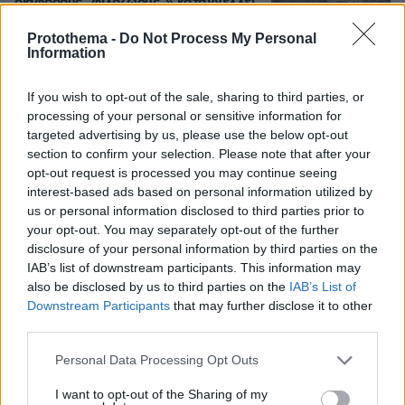
διάφορους "φιλόζωους"» καταγγέλλει
ο ερευνητής του ΑΠΘ μετά τον
θάνατο του κουταβιού που ζούσε με
Protothema -
Do Not Process My Personal
Information
αγέλη λύκων
25
06.08.2026, 20:30
If you wish to opt-out of the sale, sharing to third parties, or
processing of your personal or sensitive information for
targeted advertising by us, please use the below opt-out
Για πέμπτη συνεχόμενη χρονιά στο
section to confirm your selection. Please note that after your
ΠΑΓΝΗ ο Βλαδίμηρος Κυριακίδης,
opt-out request is processed you may continue seeing
βρέθηκε κοντά στα παιδιά και άκουσε
interest-based ads based on personal information utilized by
τις ιστορίες τους
us or personal information disclosed to third parties prior to
10
06.08.2026, 17:38
your opt-out. You may separately opt-out of the further
disclosure of your personal information by third parties on the
IAB’s list of downstream participants. This information may
also be disclosed by us to third parties on the
IAB’s List of
Downstream Participants
that may further disclose it to other
third parties.
Games
Please note that this website/app uses one or more Google
Personal Data Processing Opt Outs
services and may gather and store information including but
not limited to your visit or usage behaviour. You may click to
I want to opt-out of the Sharing of my