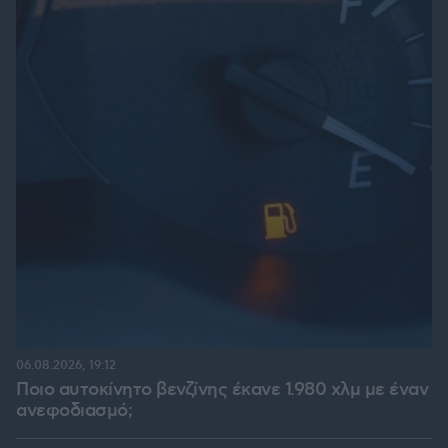
06.08.2026, 19:12
Ποιο αυτοκίνητο βενζίνης έκανε 1.980 χλμ με έναν
ανεφοδιασμό;