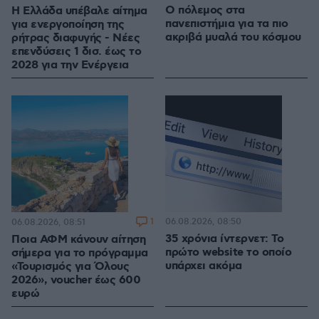
Ο πόλεμος στα
Η Ελλάδα υπέβαλε αίτημα
πανεπιστήμια για τα πιο
για ενεργοποίηση της
ακριβά μυαλά του κόσμου
ρήτρας διαφυγής - Νέες
επενδύσεις 1 δισ. έως το
2028 για την Ενέργεια
1
06.08.2026, 08:50
06.08.2026, 08:51
35 χρόνια ίντερνετ: Το
Ποια ΑΦΜ κάνουν αίτηση
πρώτο website το οποίο
σήμερα για το πρόγραμμα
υπάρχει ακόμα
«Τουρισμός για Όλους
2026», voucher έως 600
ευρώ