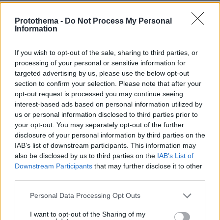
08.08.2026, 10:26
Τι έγραφαν οι ξένοι ανταποκριτές σε
Protothema -
Do Not Process My Personal
τηλεγραφήματά τους από τη Μικρά Ασία το 1921
Information
If you wish to opt-out of the sale, sharing to third parties, or
Σε 57χρονη γυναίκα ανήκει η σορός
processing of your personal or sensitive information for
στον Λυκαβηττό, από πτώση ο
targeted advertising by us, please use the below opt-out
θάνατος
section to confirm your selection. Please note that after your
51
08.08.2026, 15:07
opt-out request is processed you may continue seeing
interest-based ads based on personal information utilized by
us or personal information disclosed to third parties prior to
your opt-out. You may separately opt-out of the further
disclosure of your personal information by third parties on the
Συνετρίβη πυροσβεστικό ελικόπτερο
IAB’s list of downstream participants. This information may
ενώ επιχειρούσε σε μεγάλη δασική
also be disclosed by us to third parties on the
IAB’s List of
πυρκαγιά στη Γιούτα
Downstream Participants
that may further disclose it to other
third parties.
08.08.2026, 09:34
Please note that this website/app uses one or more Google
Personal Data Processing Opt Outs
services and may gather and store information including but
not limited to your visit or usage behaviour. You may click to
I want to opt-out of the Sharing of my