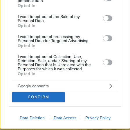
personal data.
grant or deny consent to Google and its third-party tags to
Προήχθη σε Αστυνόμο Α' η
Opted In
use your data for below specified purposes in below Google
Κωνσταντία Δημογλίδου
consent section.
I want to opt-out of the Sale of my
25
08.08.2026, 14:57
Personal Data.
Opted In
I want to opt-out of processing my
Personal Data for Targeted Advertising.
Opted In
Θρήνος για τον Μέσι: Πέθανε στα 68
I want to opt-out of Collection, Use,
του χρόνια ο πατέρας του, Χόρχε -
Retention, Sale, and/or Sharing of my
Personal Data that Is Unrelated with the
Υπήρξε ο μέντορας και ατζέντης του
Purposes for which it was collected.
μέχρι την τελευταία στιγμή
Opted In
7
08.08.2026, 16:05
Google consents
CONFIRM
Βίντεο: Μεθυσμένη σκότωσε νύφη
λίγες ώρες μετά τον γάμο της και στο
τμήμα ζητούσε κλαίγοντας τον πατέρα
Data Deletion
Data Access
Privacy Policy
της