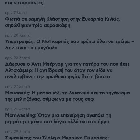
και καταρράκτες
πριν 7 λεπτά
Φωτιά σε χαμηλή βλάστηση στην Ευκαρπία Κιλκίς,
σηκώθηκαν τρία αεροσκάφη
πριν 20 λεπτά
Υπερτροφές: Ο Νο1 καρπός που πρέπει όλοι να τρώμε –
Δεν είναι τα αμύγδαλα
πριν 22 λεπτά
Δάκρυσε ο Άντι Μπέρναμ για τον πατέρα του που έχει
Αλτσχάιμερ: Η αντίδρασή του όταν τον είδε να
αναλαμβάνει την πρωθυπουργία, δείτε βίντεο
πριν 27 λεπτά
Μουσακάς: Η μπεσαμέλ, τα λαχανικά και το τηγάνισμα
της μελιτζάνας, σύμφωνα με τους σεφ
πριν 27 λεπτά
Momwashing: Όταν μια επιχείρηση αγαπάει τη
μητρότητα μόνο στα λόγια αλλά όχι στα έργα
πριν 29 λεπτά
Συμπαίκτης του Τζόλη ο Μπρούνο Γκιμαράες: