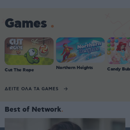
Games
Northern Heights
Candy Bub
Cut The Rope
ΔΕΙΤΕ ΟΛΑ ΤΑ GAMES
Best of Network