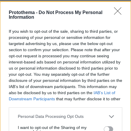
Protothema -
Do Not Process My Personal
Γιώργος Παράσχος: Χαμογελαστός,
Information
δίνει τη μάχη του με τον καρκίνο,
μπήκε στο νοσοκομείο για νέα
θεραπεία
If you wish to opt-out of the sale, sharing to third parties, or
processing of your personal or sensitive information for
55
06.08.2026, 18:00
targeted advertising by us, please use the below opt-out
section to confirm your selection. Please note that after your
opt-out request is processed you may continue seeing
interest-based ads based on personal information utilized by
Χρίστος Κούγιας: Η προσωπική μου
us or personal information disclosed to third parties prior to
ζωή δεν μπορεί να είναι αντικείμενο
φημών ή σεναρίων που
your opt-out. You may separately opt-out of the further
παρουσιάζονται ως πραγματικά
disclosure of your personal information by third parties on the
γεγονότα
IAB’s list of downstream participants. This information may
also be disclosed by us to third parties on the
IAB’s List of
2
06.08.2026, 22:24
Downstream Participants
that may further disclose it to other
third parties.
Προϊόν εργαστηρίου ή της φύσης ο
Please note that this website/app uses one or more Google
Personal Data Processing Opt Outs
κορωνοϊός; Άλλα έλεγε δημόσια ο
services and may gather and store information including but
Φάουτσι και άλλα ιδιωτικά, αρνήθηκε
not limited to your visit or usage behaviour. You may click to
I want to opt-out of the Sharing of my
100 φορές να απαντήσει στο