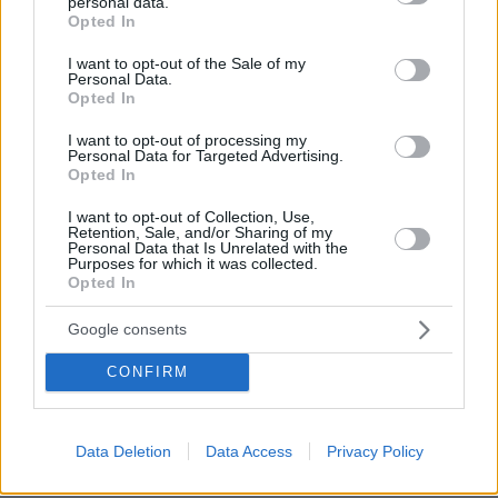
personal data.
grant or deny consent to Google and its third-party tags to
Κογκρέσο
Opted In
use your data for below specified purposes in below Google
138
06.08.2026, 21:40
consent section.
I want to opt-out of the Sale of my
Personal Data.
Opted In
Η αποκαλυπτική κατάθεση της
I want to opt-out of processing my
συζύγου του Αφγανού: Πώς
Personal Data for Targeted Advertising.
γνωρίσαμε τη Λίσα, γιατί υποψιάστηκα
Opted In
ότι ήταν το πτώμα στη βαλίτσα
I want to opt-out of Collection, Use,
290
06.08.2026, 12:32
Retention, Sale, and/or Sharing of my
Personal Data that Is Unrelated with the
Purposes for which it was collected.
Opted In
Νεαρή γυναίκα με ακατέργαστη
Google consents
ομορφιά από την Αιθιοπία έγινε viral,
δείτε την εντυπωσιακή μεταμόρφωσή
CONFIRM
της από μακιγιέρ
376
06.08.2026, 09:18
Data Deletion
Data Access
Privacy Policy