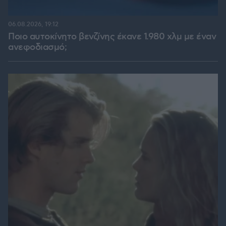
06.08.2026, 19:12
Ποιο αυτοκίνητο βενζίνης έκανε 1.980 χλμ με έναν
ανεφοδιασμό;