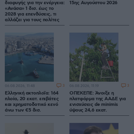
διαφυγής για την ενέργεια:
15ης Αυγούστου 2026
«Ανάσα» 1 δισ. έως το
2028 για επενδύσεις, τι
αλλάζει για τους πολίτες
3
3
06.08.2026, 11:48
06.08.2026, 11:19
Ελληνική ακτοπλοΐα: 164
ΟΠΕΚΕΠΕ: Άνοιξε η
πλοία, 20 εκατ. επιβάτες
πλατφόρμα της ΑΑΔΕ για
και χρηματοδοτικό κενό
ενισχύσεις de minimis
άνω των €5 δισ.
ύψους 24,6 εκατ.