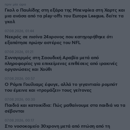
πριν μία ώρα
Γκολ ο Παυλίδης στη εξάρα της Μπενφίκα στη Χαρτς και
μια ανάσα από τα play-offs του Europa League, δείτε τα
γκολ
07.08.2026, 01:44
Νεκρός σε πισίνα 24χρονος που κατηγορήθηκε ότι
εξαπάτησε πρώην αστέρες του NFL
07.08.2026, 01:21
Συναγερμός στη Σαουδική Αραβία μετά από
πληροφορίες για επικείμενες επιθέσεις από ιρακινές
οργανώσεις και Χούθι
07.08.2026, 00:57
Ο Ρόμπι Γουίλιαμς έφυγε, αλλά το γιγαντιαίο ρομπότ
του έμεινε και «τρομάζει» τους γείτονες
07.08.2026, 00:30
Παιδιά και κατοικίδια: Πώς μαθαίνουμε στα παιδιά να τα
σέβονται
07.08.2026, 00:17
Στο νοσοκομείο 30χρονη μετά από πτώση από τη