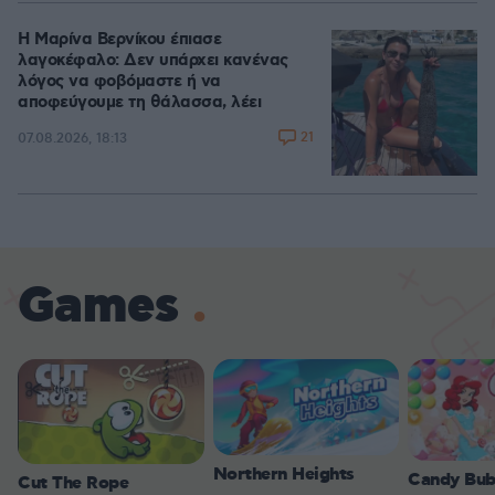
Η Μαρίνα Βερνίκου έπιασε
λαγοκέφαλο: Δεν υπάρχει κανένας
λόγος να φοβόμαστε ή να
αποφεύγουμε τη θάλασσα, λέει
21
07.08.2026, 18:13
Games
Northern Heights
Candy Bub
Cut The Rope