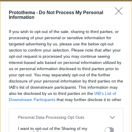
πριν 15 λεπτά
Λευκό ξίδι: Οι 5 σωτήριες χρήσεις του όταν ζούμε με
Protothema -
Do Not Process My Personal
Information
κατοικίδια
πριν 16 λεπτά
If you wish to opt-out of the sale, sharing to third parties, or
Η Λίβερπουλ δεν ξέχασε τον Ζότα, το πρόσωπό του στο
processing of your personal or sensitive information for
νέο πούλμαν της ομάδας, δείτε βίντεο
targeted advertising by us, please use the below opt-out
πριν 20 λεπτά
section to confirm your selection. Please note that after your
Χωρίς ενεργό μέτωπο η φωτιά στο Στεφάνι Κορινθίας,
opt-out request is processed you may continue seeing
ξεκίνησε από περιοχή με φωτοβολταϊκά λέει ο
interest-based ads based on personal information utilized by
αντιδήμαρχος
us or personal information disclosed to third parties prior to
your opt-out. You may separately opt-out of the further
πριν 23 λεπτά
disclosure of your personal information by third parties on the
Αντικαταθλιπτικά: Γιατί η διακοπή τους προκαλεί φόβο –
Πώς θα γίνει σωστά και με ασφάλεια
IAB’s list of downstream participants. This information may
also be disclosed by us to third parties on the
IAB’s List of
πριν 29 λεπτά
Downstream Participants
that may further disclose it to other
Άλλος για data center; Επενδύσεις €50 δισ. την
third parties.
ερχόμενη δεκαετία
Please note that this website/app uses one or more Google
Personal Data Processing Opt Outs
πριν 31 λεπτά
services and may gather and store information including but
Παρ' ολίγον τραγωδία στη Μαγνησία, «ακυβέρνητο»
not limited to your visit or usage behaviour. You may click to
I want to opt-out of the Sharing of my
φορτηγό έκοψε στύλο ηλεκτροδότησης και