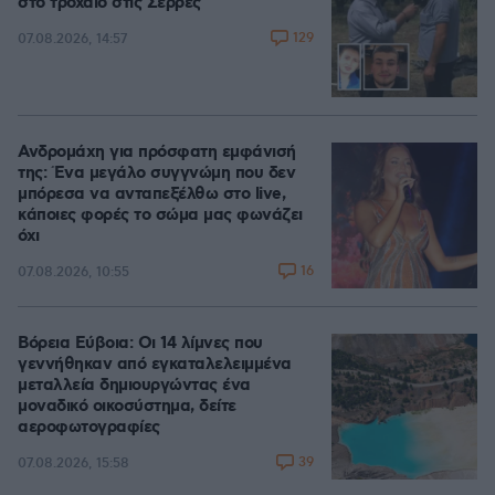
στο τροχαίο στις Σέρρες
129
07.08.2026, 14:57
Ανδρομάχη για πρόσφατη εμφάνισή
της: Ένα μεγάλο συγγνώμη που δεν
μπόρεσα να ανταπεξέλθω στο live,
κάποιες φορές το σώμα μας φωνάζει
όχι
16
07.08.2026, 10:55
Βόρεια Εύβοια: Οι 14 λίμνες που
γεννήθηκαν από εγκαταλελειμμένα
μεταλλεία δημιουργώντας ένα
μοναδικό οικοσύστημα, δείτε
αεροφωτογραφίες
39
07.08.2026, 15:58