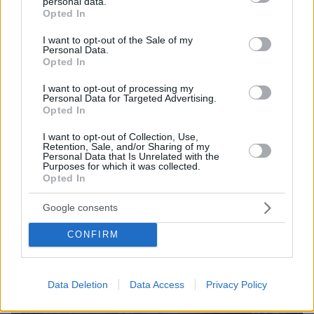
personal data.
grant or deny consent to Google and its third-party tags to
προσέκρουσε σε πολυκατοικία
Opted In
use your data for below specified purposes in below Google
consent section.
I want to opt-out of the Sale of my
ΔΕΙΤΕ ΟΛΕΣ ΤΙΣ ΕΙΔΗΣΕΙΣ
Personal Data.
Opted In
I want to opt-out of processing my
Personal Data for Targeted Advertising.
Opted In
ΤΑ ΠΙΟ ΔΗΜΟΦΙΛΗ
I want to opt-out of Collection, Use,
Retention, Sale, and/or Sharing of my
Personal Data that Is Unrelated with the
Purposes for which it was collected.
Opted In
Google consents
CONFIRM
Data Deletion
Data Access
Privacy Policy