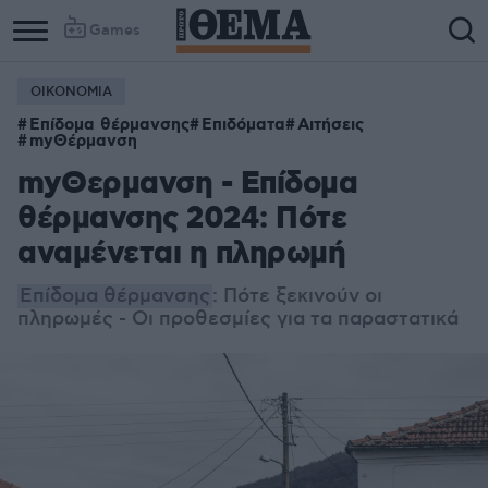
Games
ΟΙΚΟΝΟΜΙΑ
Column
Column
Επίδομα θέρμανσης
Επιδόματα
Αιτήσεις
1
2
myΘέρμανση
myΘερμανση - Επίδομα
θέρμανσης 2024: Πότε
αναμένεται η πληρωμή
Επίδομα θέρμανσης
: Πότε ξεκινούν οι
πληρωμές - Οι προθεσμίες για τα παραστατικά