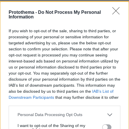
μηνυτήρια αναφορά.
Protothema -
Do Not Process My Personal
Information
Η μηνυτήρια αναφορά διαβιβάζεται στον
Εισαγγελέα για την άσκηση ατομικής δίωξης
If you wish to opt-out of the sale, sharing to third parties, or
σε βάρος του εργοδότη, ενώ, παράλληλα,
processing of your personal or sensitive information for
διαβιβάζεται και στο οικείο αστυνομικό τμήμα
targeted advertising by us, please use the below opt-out
για την κίνηση της αυτόφωρης διαδικασίας. Οι
section to confirm your selection. Please note that after your
opt-out request is processed you may continue seeing
εργαζόμενοι-ες ή/και τα σωματεία τους έχουν
interest-based ads based on personal information utilized by
το δικαίωμα να υποβάλουν μήνυση απευθείας
us or personal information disclosed to third parties prior to
στο αρμόδιο αστυνομικό τμήμα και να
your opt-out. You may separately opt-out of the further
ζητήσουν την εφαρμογή της αυτόφωρης
disclosure of your personal information by third parties on the
IAB’s list of downstream participants. This information may
διαδικασίας.
also be disclosed by us to third parties on the
IAB’s List of
Downstream Participants
that may further disclose it to other
Ειδήσεις σήμερα:
third parties.
Please note that this website/app uses one or more Google
Personal Data Processing Opt Outs
Sky News: Τρεις «ιδιωτικές συναντήσεις»
services and may gather and store information including but
Μητσοτάκη με τη διοίκηση του Βρετανικού
not limited to your visit or usage behaviour. You may click to
I want to opt-out of the Sharing of my