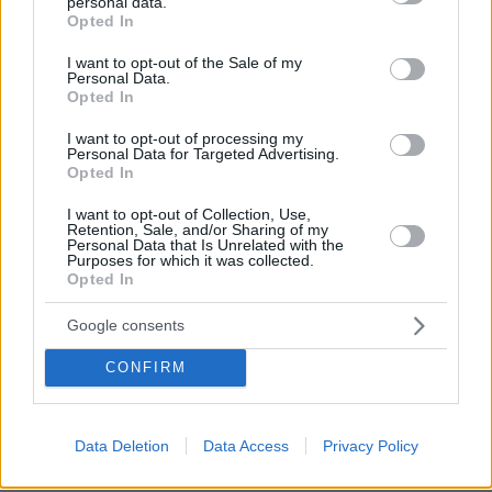
personal data.
Μουσείου για τα Γλυπτά του Παρθενώνα
grant or deny consent to Google and its third-party tags to
Opted In
use your data for below specified purposes in below Google
consent section.
I want to opt-out of the Sale of my
Οι επτά περιοχές που θα χτυπήσει μέχρι το
Personal Data.
μεσημέρι της Τρίτης η κακοκαιρία Bora - Στο
Opted In
επίκεντρο Κεντρική Μακεδονία και
I want to opt-out of processing my
Δωδεκάνησα
Personal Data for Targeted Advertising.
Opted In
Θετικά μηνύματα για την υγεία του Μπόβε -
I want to opt-out of Collection, Use,
Retention, Sale, and/or Sharing of my
Αποσωλήνωθηκε, είναι ξύπνιος και επικοινωνεί
Personal Data that Is Unrelated with the
Purposes for which it was collected.
Opted In
protothema.gr στο Google News
Ακολουθήστε το
Google consents
και μάθετε πρώτοι όλες τις ειδήσεις
CONFIRM
Ειδήσεις
Δείτε όλες τις τελευταίες
από την Ελλάδα
και τον Κόσμο, τη στιγμή που συμβαίνουν, στο
Protothema.gr
Data Deletion
Data Access
Privacy Policy