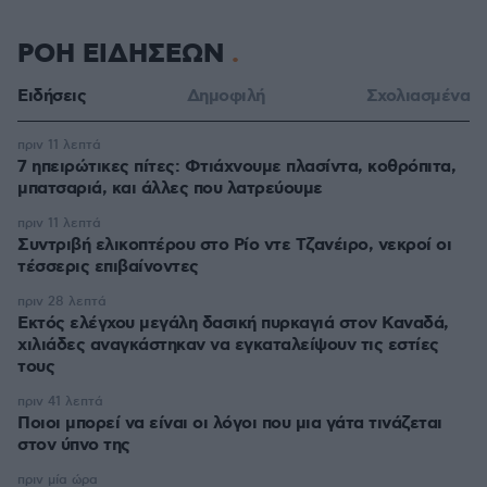
ΡΟΗ ΕΙΔΗΣΕΩΝ
Ειδήσεις
Δημοφιλή
Σχολιασμένα
πριν 11 λεπτά
7 ηπειρώτικες πίτες: Φτιάχνουμε πλασίντα, κοθρόπιτα,
μπατσαριά, και άλλες που λατρεύουμε
πριν 11 λεπτά
Συντριβή ελικοπτέρου στο Ρίο ντε Τζανέιρο, νεκροί οι
τέσσερις επιβαίνοντες
πριν 28 λεπτά
Εκτός ελέγχου μεγάλη δασική πυρκαγιά στον Καναδά,
χιλιάδες αναγκάστηκαν να εγκαταλείψουν τις εστίες
τους
πριν 41 λεπτά
Ποιοι μπορεί να είναι οι λόγοι που μια γάτα τινάζεται
στον ύπνο της
πριν μία ώρα