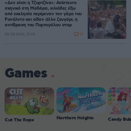
«Δεν είναι η Τζορτζίνα»: Απίστευτο
σκηνικό στη Μαδέιρα, χιλιάδες έξω
από εκκλησία περίμεναν τον γάμο του
Ρονάλντο και είδαν άλλο ζευγάρι, η
αντίδραση του Πορτογάλου σταρ
11
08.08.2026, 21:05
Games
Northern Heights
Candy Bub
Cut The Rope