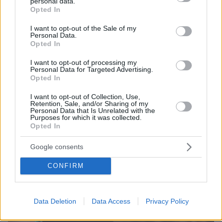
Στο στόχαστρο της εφορίας οι TikTokers: Ο ειδικός
personal data.
grant or deny consent to Google and its third-party tags to
αλγόριθμος της ΑΑΔΕ και η ομάδα που σκανάρει το
Opted In
use your data for below specified purposes in below Google
διαδίκτυο
consent section.
I want to opt-out of the Sale of my
Personal Data.
Opted In
I want to opt-out of processing my
Personal Data for Targeted Advertising.
Opted In
I want to opt-out of Collection, Use,
Retention, Sale, and/or Sharing of my
Personal Data that Is Unrelated with the
Purposes for which it was collected.
Opted In
Google consents
CONFIRM
Data Deletion
Data Access
Privacy Policy