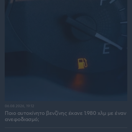
06.08.2026, 19:12
Ποιο αυτοκίνητο βενζίνης έκανε 1.980 χλμ με έναν
ανεφοδιασμό;