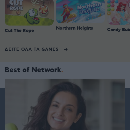
Northern Heights
Candy Bub
Cut The Rope
ΔΕΙΤΕ ΟΛΑ ΤΑ GAMES
Best of Network