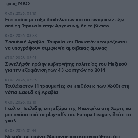
τρεις ΜΚΟ
07.08.2026, 04:13
Επεισόδια μεταξύ διαδηλωτών και αστυνομικών έξω
από τη Γερουσία στην Αργεντινή, δείτε βίντεο
07.08.2026, 03:38
Σαουδική Αραβία, Τουρκία και Πακιστάν ετοιμάζονται
να υπογράψουν συμφωνία αμοιβαίας άμυνας
07.08.2026, 03:01
Συνελήφθη πρώην κυβερνήτης πολιτείας του Μεξικού
για την εξαφάνιση των 43 φοιτητών το 2014
07.08.2026, 02:35
Τουλάχιστον 11 τραυματίες σε επιθέσεις των Χούθι στη
νότια Σαουδική Αραβία
07.08.2026, 02:10
Γκολ ο Παυλίδης στη εξάρα της Μπενφίκα στη Χαρτς και
μια ανάσα από τα play-offs του Europa League, δείτε τα
γκολ
07.08.2026, 01:44
Νεκρός σε πισίνα 24χρονος που κατηγορήθηκε ότι