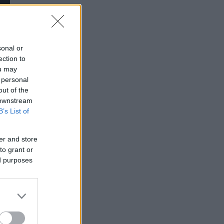
sonal or
ection to
ou may
 personal
out of the
 downstream
B’s List of
er and store
to grant or
ed purposes
ο