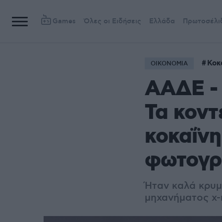
Games
Όλες οι Ειδήσεις
Ελλάδα
Πρωτοσέλι
Κοκ
ΟΙΚΟΝΟΜΙΑ
ΑΑΔΕ -
Τα κοντ
κοκαΐνη
φωτογρ
Ήταν καλά κρυμ
μηχανήματος x-