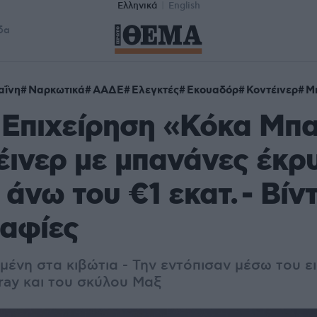
Ελληνικά
English
δα
αΐνη
Ναρκωτικά
ΑΑΔΕ
Ελεγκτές
Εκουαδόρ
Κοντέινερ
Μ
 Επιχείρηση «Κόκα Μπ
έινερ με μπανάνες έκρ
 άνω του €1 εκατ. - Βίν
αφίες
μένη στα κιβώτια - Την εντόπισαν μέσω του ε
ray και του σκύλου Μαξ