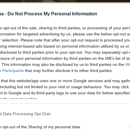
ma -
Do Not Process My Personal Information
to opt-out of the sale, sharing to third parties, or processing of your per
formation for targeted advertising by us, please use the below opt-out s
r selection. Please note that after your opt-out request is processed y
eing interest-based ads based on personal information utilized by us or
disclosed to third parties prior to your opt-out. You may separately opt-
losure of your personal information by third parties on the IAB’s list of
. This information may also be disclosed by us to third parties on the
IA
Participants
that may further disclose it to other third parties.
τές έφτασαν στα ναρκωτικά
 that this website/app uses one or more Google services and may gath
including but not limited to your visit or usage behaviour. You may click 
 to Google and its third-party tags to use your data for below specifi
ικού συστήματος ανάλυσης κινδύνου με
ogle consent section.
εσμεύτηκε από το 3ο Τελωνείο Πειραιά ύποπτ
ιβώτιο, προερχόμενο από το Εκουαδόρ και
l Data Processing Opt Outs
ισμό τον Πειραιά.
o opt-out of the Sharing of my personal data.