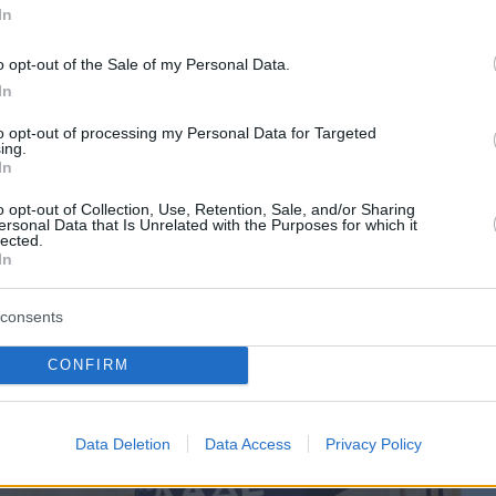
In
ray εντόπισε οργανική ουσία στα ψυκτικά
o opt-out of the Sale of my Personal Data.
ου εμπορευματοκιβωτίου.
In
to opt-out of processing my Personal Data for Targeted
ing.
In
o opt-out of Collection, Use, Retention, Sale, and/or Sharing
ersonal Data that Is Unrelated with the Purposes for which it
lected.
In
consents
CONFIRM
Data Deletion
Data Access
Privacy Policy