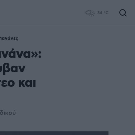
34
°C
πανάνες
ανάνα»:
υβαν
τεο και
ιδικού