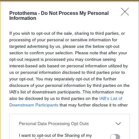
Χόρχε Μέσι: Ο εργάτης από το Ροσάριο που πήρε
τον 13χρονο Λιονέλ από το χέρι και άλλαξε την
Protothema -
Do Not Process My Personal
ιστορία του ποδοσφαίρου με μια υπογραφή σε...
Information
χαρτοπετσέτα
If you wish to opt-out of the sale, sharing to third parties, or
processing of your personal or sensitive information for
targeted advertising by us, please use the below opt-out
section to confirm your selection. Please note that after your
opt-out request is processed you may continue seeing
interest-based ads based on personal information utilized by
us or personal information disclosed to third parties prior to
your opt-out. You may separately opt-out of the further
disclosure of your personal information by third parties on the
IAB’s list of downstream participants. This information may
also be disclosed by us to third parties on the
IAB’s List of
Downstream Participants
that may further disclose it to other
third parties.
Please note that this website/app uses one or more Google
Personal Data Processing Opt Outs
services and may gather and store information including but
not limited to your visit or usage behaviour. You may click to
I want to opt-out of the Sharing of my