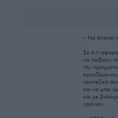
– Να σπάσει 
Σε ό,τι αφορ
να παίξουν τ
την πραγματικ
εργαζόμενους
τραπεζικό σύ
και να μπει ο
και με βιώσι
χρόνια».