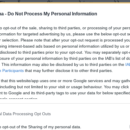
Ε) και δεν αποκαθίστανται πλήρως τα συλλογι
ακόμα και οι αυξήσεις στον κατώτατο μισθό δε
ma -
Do Not Process My Personal Information
έβαια αφορούν σε περιορισμένο κομμάτι των
.
to opt-out of the sale, sharing to third parties, or processing of your per
formation for targeted advertising by us, please use the below opt-out s
r selection. Please note that after your opt-out request is processed y
 κυβέρνηση να περιορίζεται σε αποσπασματικ
eing interest-based ads based on personal information utilized by us or
ώπισης της ακρίβειας.
disclosed to third parties prior to your opt-out. You may separately opt-
losure of your personal information by third parties on the IAB’s list of
. This information may also be disclosed by us to third parties on the
IA
Participants
that may further disclose it to other third parties.
έτρα για τον έλεγχο του πληθωρισμού.
 that this website/app uses one or more Google services and may gath
including but not limited to your visit or usage behaviour. You may click 
και να πατάξει την αισχροκέρδεια.
 to Google and its third-party tags to use your data for below specifi
ogle consent section.
ει τους ελεγκτικούς μηχανισμούς και την
l Data Processing Opt Outs
αγωνισμού.
o opt-out of the Sharing of my personal data.