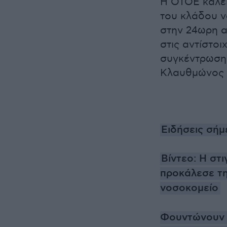
Η ΟΤΟΕ καλεί
του κλάδου ν
στην 24ωρη α
στις αντίστο
συγκέντρωση 
Κλαυθμώνος σ
Ειδήσεις σήμ
Βίντεο: Η στ
προκάλεσε τη
νοσοκομείο
Φουντώνουν ο