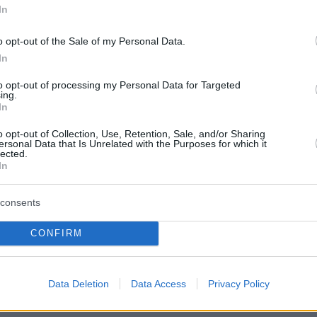
In
o opt-out of the Sale of my Personal Data.
εύσει έμπρακτα την αγοραστική δύναμη των
In
μεσαίων εισοδημάτων.
to opt-out of processing my Personal Data for Targeted
ing.
οποιήσει τις φορολογικές κλίμακες και όλα τα
In
ιδόματα.
o opt-out of Collection, Use, Retention, Sale, and/or Sharing
ersonal Data that Is Unrelated with the Purposes for which it
lected.
υσιαστικά μέτρα για την κάλυψη των
In
αναγκών και την προστασία της στέγης, ιδίως
γαριών.
consents
CONFIRM
 δραστικά τον ΦΠΑ σε βασικά αγαθά και
Data Deletion
Data Access
Privacy Policy