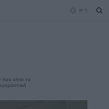
35
°C
η
που είναι το
 αγοραστική