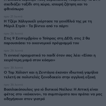
σχεδιάζει ταξίδι στη χώρα, ισχυρή ζήτηση και το
φθινόπωρο
πριν 21 λεπτά
H Τζέρι Χάλιγουέλ γιόρτασε τα γενέθλιά της με τη
Μέριλ Στρίπ - Τα βίντεο από το πάρτι
πριν 26 λεπτά
Στις 9 Σεπτεμβρίου ο Τσίπρας στη ΔΕΘ, στις 2 θα
παρουσιάσει το οικονομικό πρόγραμμά του
πριν 26 λεπτά
Τι εννοεί πραγματικά το παιδί όταν σας λέει «Είσαι η
χειρότερη μαμά στον κόσμο»
πριν 36 λεπτά
O Τομ Χόλαντ και η Ζεντάγια έκαναν ιδιωτική γαμήλια
τελετή σε πολυτελές ξενοδοχείο στην αγγλική εξοχή
πριν 36 λεπτά
Βασιλακόπουλος για ιό δυτικού Νείλου: Η Αττική είναι
φέτος στο «κόκκινο», τα συμπτώματα που πρέπει να μας
οδηγήσουν στον γιατρό