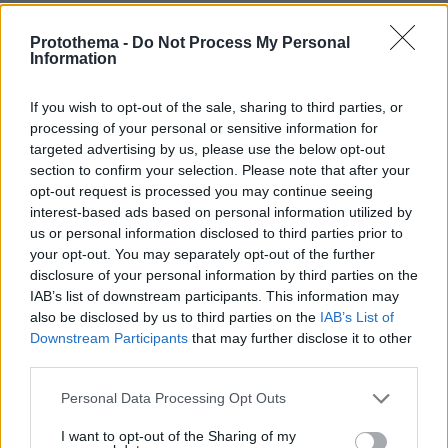
26 εκατ. ευρώ ετησίως).
γονικές άδειες
• Παραπάνω
και για τους δυο
Protothema -
Do Not Process My Personal
Information
γονείς (άδεια πατρότητας, επιδοτούμενη γονική
άδεια 2 μηνών και για τους δυο γονείς,
If you wish to opt-out of the sale, sharing to third parties, or
επέκταση άδειας μητρότητας ιδιωτικού τομέα
processing of your personal or sensitive information for
από τους 6 στους 9 μήνες).
targeted advertising by us, please use the below opt-out
Απαλλαγή αυτοκινήτων ΙΧ πολυτέκνων
•
από
section to confirm your selection. Please note that after your
opt-out request is processed you may continue seeing
φόρο πολυτελείας.
interest-based ads based on personal information utilized by
ΟΠΕΚΑ
• Αύξηση προγράμματος
για τα
us or personal information disclosed to third parties prior to
σχολικά γεύματα (περίπου 80 εκατ. ευρώ
your opt-out. You may separately opt-out of the further
μεταξύ 2020-2023, 2023-2024: Διανέμονται
disclosure of your personal information by third parties on the
IAB’s list of downstream participants. This information may
καθημερινά 217.267 γεύματα, σε 1.658 δημοτικά
also be disclosed by us to third parties on the
IAB’s List of
σχολεία).
Downstream Participants
that may further disclose it to other
• Έκτακτες οικονομικές ενισχύσεις με 1,5
third parties.
επιπλέον επίδομα σε περίπου 800.000
Please note that this website/app uses one or more Google
Personal Data Processing Opt Outs
δικαιούχους του επιδόματος παιδιού του
services and may gather and store information including but
ΟΠΕΚΑ (353 εκατ. ευρώ).
not limited to your visit or usage behaviour. You may click to
I want to opt-out of the Sharing of my