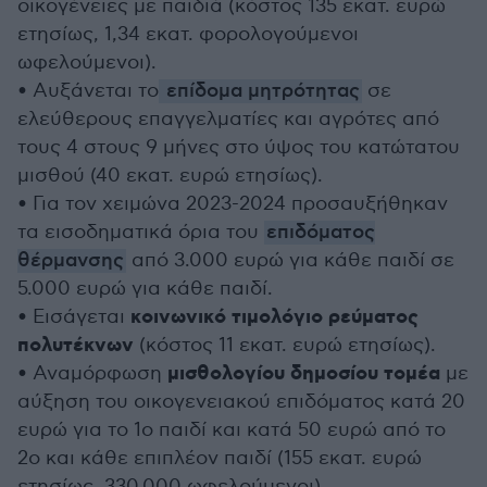
οικογένειες με παιδιά (κόστος 135 εκατ. ευρώ
ετησίως, 1,34 εκατ. φορολογούμενοι
ωφελούμενοι).
• Αυξάνεται το
επίδομα μητρότητας
σε
ελεύθερους επαγγελματίες και αγρότες από
τους 4 στους 9 μήνες στο ύψος του κατώτατου
μισθού (40 εκατ. ευρώ ετησίως).
• Για τον χειμώνα 2023-2024 προσαυξήθηκαν
τα εισοδηματικά όρια του
επιδόματος
θέρμανσης
από 3.000 ευρώ για κάθε παιδί σε
5.000 ευρώ για κάθε παιδί.
κοινωνικό τιμολόγιο ρεύματος
• Εισάγεται
πολυτέκνων
(κόστος 11 εκατ. ευρώ ετησίως).
μισθολογίου δημοσίου τομέα
• Αναμόρφωση
με
αύξηση του οικογενειακού επιδόματος κατά 20
ευρώ για το 1ο παιδί και κατά 50 ευρώ από το
2ο και κάθε επιπλέον παιδί (155 εκατ. ευρώ
ετησίως, 330.000 ωφελούμενοι).