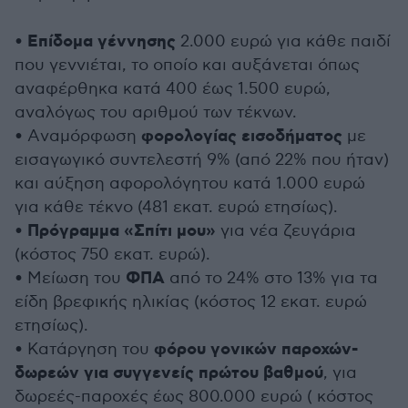
Επίδομα γέννησης
•
2.000 ευρώ για κάθε παιδί
που γεννιέται, το οποίο και αυξάνεται όπως
αναφέρθηκα κατά 400 έως 1.500 ευρώ,
αναλόγως του αριθμού των τέκνων.
φορολογίας εισοδήματος
• Aναμόρφωση
με
εισαγωγικό συντελεστή 9% (από 22% που ήταν)
και αύξηση αφορολόγητου κατά 1.000 ευρώ
για κάθε τέκνο (481 εκατ. ευρώ ετησίως).
Πρόγραμμα «Σπίτι μου»
•
για νέα ζευγάρια
(κόστος 750 εκατ. ευρώ).
ΦΠΑ
• Μείωση του
από το 24% στο 13% για τα
είδη βρεφικής ηλικίας (κόστος 12 εκατ. ευρώ
ετησίως).
φόρου γονικών παροχών-
• Κατάργηση του
δωρεών για συγγενείς πρώτου βαθμού
, για
δωρεές-παροχές έως 800.000 ευρώ ( κόστος