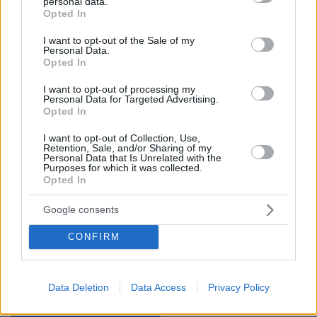
personal data.
grant or deny consent to Google and its third-party tags to
Opted In
use your data for below specified purposes in below Google
consent section.
I want to opt-out of the Sale of my
Συνολικά εκτιμάται ότι έχουν ληφθεί μόνιμα
Personal Data.
μέτρα ενίσχυσης της οικογένειας με
Opted In
δημοσιονομικό κόστος περί τα 800 εκατ. ευρώ
I want to opt-out of processing my
ετησίως, πλέον των έκτακτων ενισχύσεων και
Personal Data for Targeted Advertising.
Opted In
του προγράμματος ΣΠΙΤΙ μου.
I want to opt-out of Collection, Use,
Retention, Sale, and/or Sharing of my
Personal Data that Is Unrelated with the
Purposes for which it was collected.
Opted In
Google consents
CONFIRM
Data Deletion
Data Access
Privacy Policy