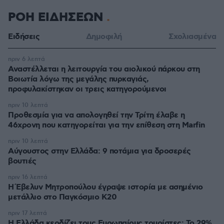
ΡΟΗ ΕΙΔΗΣΕΩΝ
Ειδήσεις
Δημοφιλή
Σχολιασμένα
πριν 6 λεπτά
Αναστέλλεται η λειτουργία του αιολικού πάρκου στη
Βοιωτία λόγω της μεγάλης πυρκαγιάς,
προφυλακίστηκαν οι τρεις κατηγορούμενοι
πριν 10 λεπτά
Προθεσμία για να απολογηθεί την Τρίτη έλαβε η
46χρονη που κατηγορείται για την επίθεση στη Marfin
πριν 10 λεπτά
Αύγουστος στην Ελλάδα: 9 ποτάμια για δροσερές
βουτιές
πριν 16 λεπτά
Η Έβελυν Μητροπούλου έγραψε ιστορία με ασημένιο
μετάλλιο στο Παγκόσμιο Κ20
πριν 17 λεπτά
Η Ελλάδα κερδίζει τους Ευρωπαίους τουρίστες: Το 29%