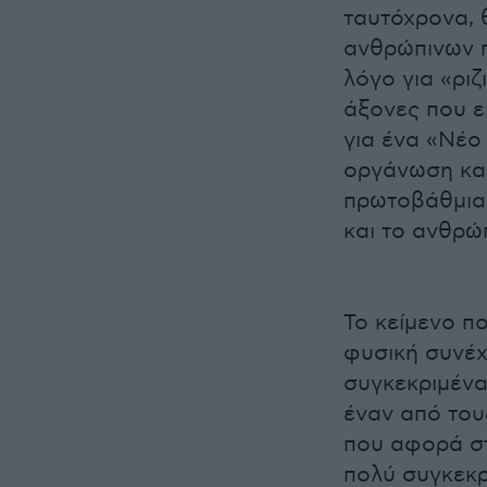
ταυτόχρονα, 
ανθρώπινων π
λόγο για «ριζ
άξονες που ε
για ένα «Νέο
οργάνωση και
πρωτοβάθμια 
και το ανθρώ
Το κείμενο π
φυσική συνέχ
συγκεκριμένα
έναν από του
που αφορά στ
πολύ συγκεκρ