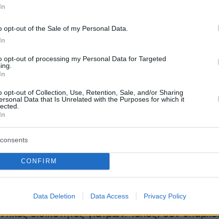
In
 εκ του αποτελέσματος, επισημαίνουν οι
ι προσθέτουν : «Το προσωπικό, οι κλίνες, οι
o opt-out of the Sale of my Personal Data.
τα εργαστήρια είναι άνισα κατανεμημένα με
In
 κατανομή τους στη χώρα να μην ακολουθεί 
to opt-out of processing my Personal Data for Targeted
αι τις ανάγκες υγείας του τοπικού πληθυσμού
ing.
In
 από τα νοσοκομεία απαραίτητος τεχνολογικός
ίτε για τη διάγνωση/επέμβαση είτε για την
o opt-out of Collection, Use, Retention, Sale, and/or Sharing
ersonal Data that Is Unrelated with the Purposes for which it
ι την καταχώριση δεδομένων -εκεί δε που
lected.
In
ές φορές υπο-χρησιμοποιείται. Τα τμήματα
ριστατικών και τα εξωτερικά ιατρεία των
consents
πολύ συχνά εξυπηρετούν περιστατικά, τα οπο
 να αντιμετωπιστούν σε πρωτοβάθμιο επίπεδ
CONFIRM
μείων -και, επομένως, να απελευθερώσουν
ρόνο για τα περιστατικά εκείνα που δεν θα
Data Deletion
Data Access
Privacy Policy
ε πολλά, επαρχιακά κυρίως, νοσοκομεία
τικές ειδικότητες γιατρών. Τέλος, δεν υπάρχε