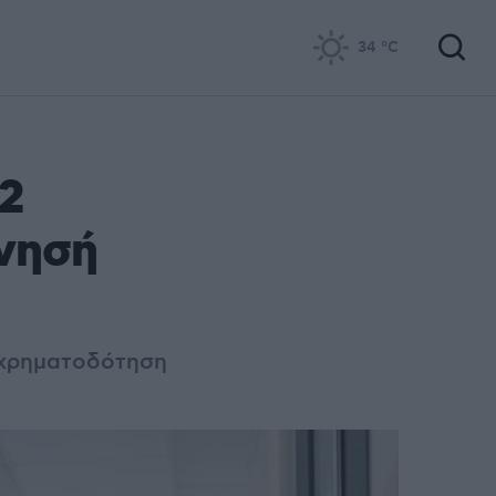
34
°C
2
νησή
η χρηματοδότηση