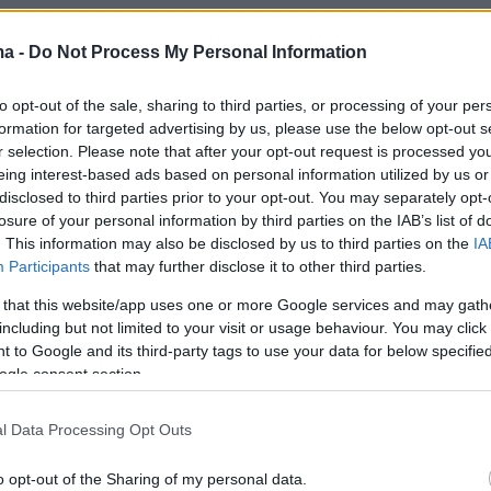
ηση του.
ma -
Do Not Process My Personal Information
εινε πίσω και τι μπορεί να αλλάξει
to opt-out of the sale, sharing to third parties, or processing of your per
formation for targeted advertising by us, please use the below opt-out s
r selection. Please note that after your opt-out request is processed y
eing interest-based ads based on personal information utilized by us or
disclosed to third parties prior to your opt-out. You may separately opt-
ν οποία λειτουργούν τα νοσοκομεία, «παρότι
losure of your personal information by third parties on the IAB’s list of
ς φορές με τα χρόνια, επισημαίνεται στην
. This information may also be disclosed by us to third parties on the
IA
ζεται ακόμα σε μεγάλο βαθμό στη δομή του Ε
Participants
that may further disclose it to other third parties.
ου 1980, όταν αυτό ιδρύθηκε». Όμως, έκτοτε ο
 that this website/app uses one or more Google services and may gath
υπηρεσίες στη χώρα έχουν αλλάξει, ενώ έχουν
including but not limited to your visit or usage behaviour. You may click 
 to Google and its third-party tags to use your data for below specifi
ιχθεί καλύτερα μοντέλα διοίκησης συστημάτω
ogle consent section.
l Data Processing Opt Outs
 αυτής της οργανωτικής δομής του ΕΣΥ
o opt-out of the Sharing of my personal data.