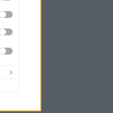
τη
.
ία
ο,
ι