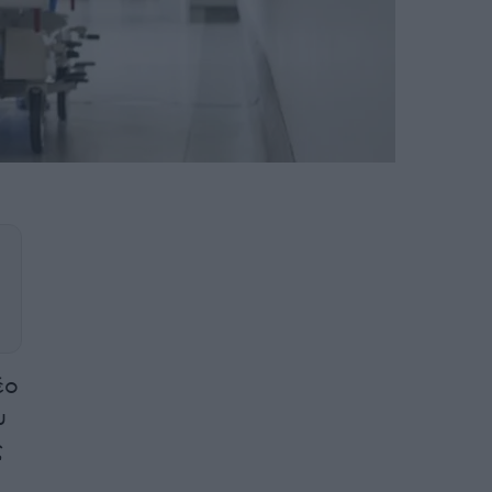
έο
υ
ς