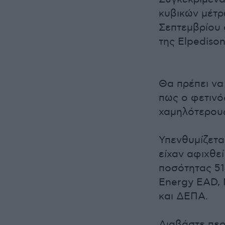
κυβικών μέτρω
Σεπτεμβρίου 
της Elpedison
Θα πρέπει να 
πως ο φετινό
χαμηλότερους
Υπενθυμίζεται
είχαν αφιχθε
ποσότητας 51
Energy EAD, M
και ΔΕΠΑ.
Διαβάστε πε