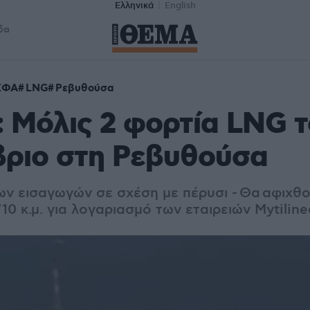
Ελληνικά
English
δα
ΣΦΑ
LNG
Ρεβυθούσα
 Μόλις 2 φορτία LNG τ
βριο στη Ρεβυθούσα
ν εισαγωγών σε σχέση με πέρυσι - Θα
αφιχθο
10 κ.μ. για λογαριασμό των εταιρειών Mytiline