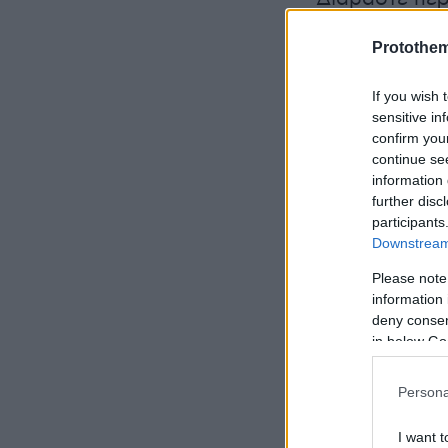
Protothe
Ειδήσεις σήμ
If you wish 
Τουρισμός: Ν
sensitive in
confirm you
επιπλέον 1 έ
continue se
information 
Νέα Φιλαδέλφ
further disc
participants
καρατομήσεω
Downstream 
Please note
Κρήτη: Δύο γ
information 
παράνομες υι
deny consent
in below Go
Persona
I want t