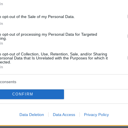
In
protothema.gr στο Google News
ο
και μάθετε πρώτοι όλες
o opt-out of the Sale of my Personal Data.
In
Ειδήσεις
ελευταίες
από την Ελλάδα και τον Κόσμο, τη στιγ
to opt-out of processing my Personal Data for Targeted
Protothema.gr
 στο
ing.
In
Α
ΠΡΟΣΘΗΚΗ ΣΧΟΛΙΟΥ
o opt-out of Collection, Use, Retention, Sale, and/or Sharing
ersonal Data that Is Unrelated with the Purposes for which it
lected.
In
consents
ΘΗΚΗ ΣΧΟΛΙΟΥ
CONFIRM
*
EMAIL
Data Deletion
Data Access
Privacy Policy