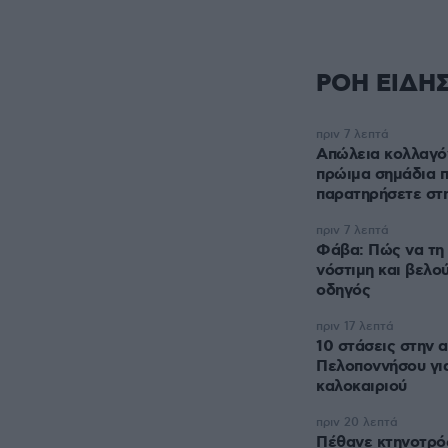
ΡΟΗ ΕΙΔΗ
πριν 7 λεπτά
Απώλεια κολλαγόν
πρώιμα σημάδια 
παρατηρήσετε στη
πριν 7 λεπτά
Φάβα: Πώς να τη
νόστιμη και βελο
οδηγός
πριν 17 λεπτά
10 στάσεις στην 
Πελοποννήσου για
καλοκαιριού
πριν 20 λεπτά
Πέθανε κτηνοτρό