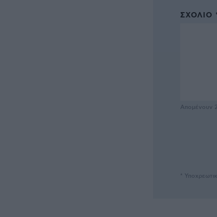
ΣΧΌΛΙΟ 
Απομένουν
* Υποχρεωτι