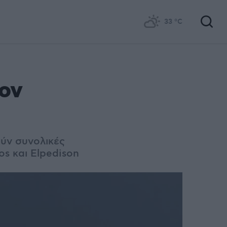
33
°C
ον
ύν συνολικές
os και Elpedison