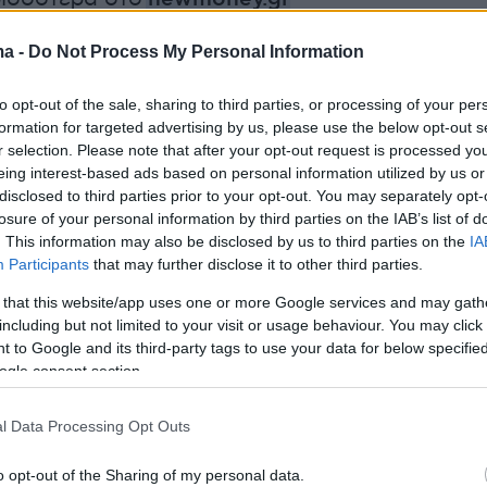
ma -
Do Not Process My Personal Information
ερα:
to opt-out of the sale, sharing to third parties, or processing of your per
έα μέτρα στήριξης και παροχές φέρνει το
formation for targeted advertising by us, please use the below opt-out s
r selection. Please note that after your opt-out request is processed y
ως 1,5 δισ. από ΦΠΑ στον τουρισμό
eing interest-based ads based on personal information utilized by us or
disclosed to third parties prior to your opt-out. You may separately opt-
εια: Σε 10 μέρες το δεύτερο κύμα των
losure of your personal information by third parties on the IAB’s list of
. This information may also be disclosed by us to third parties on the
IA
ν στην ΕΛΑΣ
Participants
that may further disclose it to other third parties.
 that this website/app uses one or more Google services and may gath
ιατροί και άλλα δύο άτομα στη φυλακή για τις
including but not limited to your visit or usage behaviour. You may click 
οθεσίες στα Χανιά
 to Google and its third-party tags to use your data for below specifi
ogle consent section.
l Data Processing Opt Outs
o opt-out of the Sharing of my personal data.