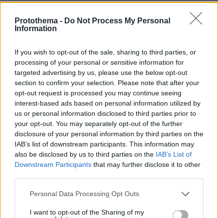
Ειδήσεις
Δείτε όλες τις τελευταίες
από την Ελλάδα
Protothema -
Do Not Process My Personal
και τον Κόσμο, τη στιγμή που συμβαίνουν, στο
Information
Protothema.gr
If you wish to opt-out of the sale, sharing to third parties, or
processing of your personal or sensitive information for
targeted advertising by us, please use the below opt-out
section to confirm your selection. Please note that after your
ΡΟΗ ΕΙΔΗΣΕΩΝ
opt-out request is processed you may continue seeing
interest-based ads based on personal information utilized by
Ειδήσεις
Δημοφιλή
Σχολιασμένα
us or personal information disclosed to third parties prior to
your opt-out. You may separately opt-out of the further
πριν 5 λεπτά
disclosure of your personal information by third parties on the
Σε 57χρονη γυναίκα ανήκει η σορός στον Λυκαβηττό,
IAB’s list of downstream participants. This information may
από πτώση ο θάνατος
also be disclosed by us to third parties on the
IAB’s List of
πριν 9 λεπτά
Downstream Participants
that may further disclose it to other
Ένας γιατρός δίνει 5 απλές συμβουλές που χαρίζουν
third parties.
υγεία μετά τα 50
Please note that this website/app uses one or more Google
Personal Data Processing Opt Outs
πριν 10 λεπτά
services and may gather and store information including but
Αντόνιο Μπαντέρας: Ήξερα ότι δεν θα πέρναγα όλη μου
not limited to your visit or usage behaviour. You may click to
I want to opt-out of the Sharing of my
τη ζωή στο Χόλιγουντ, δεν ήταν γραφτό να βρίσκομαι