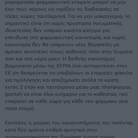
μικρομεσαία φαρμακευτική εταιρεία μπορεί να μην
έχει τους πόρους να «τρέξει» τις διαδικασίες σε
τόσες χώρες ταυτόχρονα. Για να μην μακρηγορώ, το
σημαντικό είναι ότι χωρίς προστασία πνευματικής
ιδιοκτησίας δεν υπάρχει κανένα κίνητρο για
επένδυση στη φαρμακευτική καινοτομία, και χωρίς
καινοτομία δεν θα υπάρχουν νέες θεραπείες με
άμεσες συνέπειες στους ασθενείς τόσο στην Ευρώπη
όσο και στη χώρα μας». Η διεθνής καινοτόμος
βιομηχανία μέσω της EFPIA έχει αντιπροτείνει στην
ΕΕ ότι δεσμεύεται να υποβάλουν οι εταιρείες φάκελο
για τιμολόγηση και αποζημίωση σεόλα τα κράτη
εντός 2 ετών και ταυτόχρονα μέσω μιας πλατφόρμας
(portal) να είναι όλοι ενήμεροι για το καθεστώς πού
επικρατεί σε κάθε χώρα για κάθε νέο φάρμακο ανά
πάσα στιγμή.
Επιπλέον, η μείωση του οικοσυστήματος της πατέντας
κατά δύο χρόνια επιδρά αρνητικά στην
ανταγωνιστικότητα της Ευρώπης έναντι τρίτων