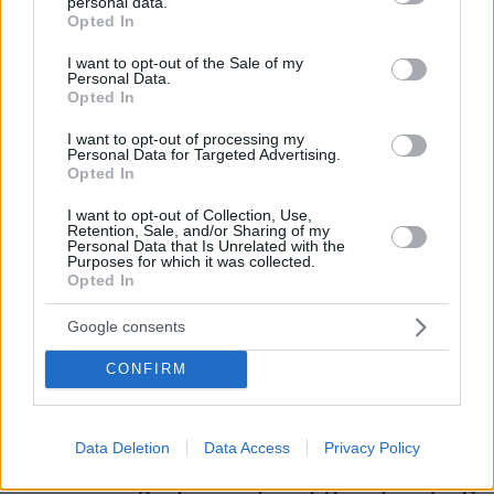
personal data.
grant or deny consent to Google and its third-party tags to
εκεί, αλλά στην πατρίδα μου
Opted In
use your data for below specified purposes in below Google
πριν 12 λεπτά
consent section.
I want to opt-out of the Sale of my
Γιατί τα ταξίδια είναι ένας από τους καλύτερους
Personal Data.
τρόπους για να κάνουμε νέες φιλίες
Opted In
πριν 12 λεπτά
I want to opt-out of processing my
Η επιστήμη πίσω από το τέλειο μπριάμ
Personal Data for Targeted Advertising.
Opted In
πριν 15 λεπτά
Προήχθη σε Αστυνόμο Α' η Κωνσταντία Δημογλίδου
I want to opt-out of Collection, Use,
Retention, Sale, and/or Sharing of my
Personal Data that Is Unrelated with the
πριν 20 λεπτά
Purposes for which it was collected.
Μη χάσετε το ΘΕΜΑ που κυκλοφορεί
Opted In
πριν 21 λεπτά
Σοκαριστικό βίντεο: Η στιγμή που ο 14χρονος ανοίγει
Google consents
πυρ και σκορπάει τον θάνατο σε σχολείο στη Ταϊλάνδη
CONFIRM
πριν 27 λεπτά
Γυναίκες που άλλαξαν ζωή: «Γιατί άφησα την Αθήνα για
την επαρχία»
Data Deletion
Data Access
Privacy Policy
πριν 28 λεπτά
Δύο σχολεία της Λέρου αλλάζουν όψη με δωρεά αγάπης