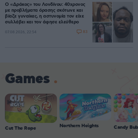
Ο «Δράκος» του Λονδίνου: 40χρονος
με προβλήματα όρασης σκότωνε και
βίαζε γυναίκες, η αστυνομία τον είχε
συλλάβει και τον άφησε ελεύθερο
83
07.08.2026, 22:54
Games
Northern Heights
Candy Bub
Cut The Rope