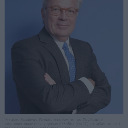
Μιχάλης Χειμώνας, Γενικός Διευθυντής του Συνδέσμου
Φαρμακευτικών Επιχειρήσεων Ελλάδος (ΣΦΕΕ) και μέλος του Δ.Σ.