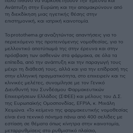
πολύ πιθανό να ναρκοθετήσουν την Έρευνα και
Ανάπτυξη στην Ευρώπη και την απομακρύνουν από
τη διεκδίκηση μιας ηγετικής θέσης στην
επιστημονική, και ιατρική καινοτομία.
Το protothema.gr αναζητώντας απαντήσεις για το
περιεχόμενο της προτεινόμενης νομοθεσίας, για το
μελλοντικό αποτύπωμά της στην έρευνα και στην
πρόσβαση των ασθενών στα φάρμακα, σε όλα τα
επίπεδα, από την ανάπτυξη και την παραγωγή τους
μέχρι τη διάθεσή τους, αλλά και για την επίδρασή της
στην ελληνική πραγματικότητα, στο επιχειρείν και τις
κλινικές μελέτες, συνομίλησε με τον Γενικό
Διευθυντή του Συνδέσμου Φαρμακευτικών
Επιχειρήσεων Ελλάδος (ΣΦΕΕ) και μέλους του Δ.Σ.
της Ευρωπαϊκής Ομοσπονδίας, EFPIA, κ. Μιχάλη
Χειμώνα. «Το κείμενο της φαρμακευτικής νομοθεσίας
είναι ένα τεχνικό πόνημα πάνω από 400 σελίδες με
εστίαση σε θέματα όπως κίνητρα στην καινοτομία,
μεταρρυθμίσεις στο ρυθμιστικό πλαίσιο,