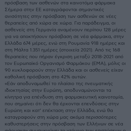
πρόσβαση των ασθενών στα καινοτόμα φάρμακα
Σήμερα στην ΕΕ καταγράφονται σημαντικές
ανισότητες στην πρόσβαση των ασθενών σε νέες
θεραπείες από χώρα σε χώρα. Για παράδειγμα, οι
ασθενείς στη Γερμανία αναμένουν περίπου 128 μέρες
για να αποκτήσουν πρόσβαση σε νέα φάρμακα, στην
Ελλάδα 674 μέρες, ενώ στη Ρουμανία 918 ημέρες και
στη Μάλτα 1.351 ημέρες (στοιχεία 2021). Από τις 168
θεραπείες που πήραν έγκριση μεταξύ 2018-2021 από
τον Ευρωπαϊκό Οργανισμό Φαρμάκου (ΕΜΑ), μόλις οι
90 κυκλοφορούν στην Ελλάδα και οι ασθενείς είχαν
καθολική πρόσβαση στο 42% αυτών.
«Εάν αποδυναμωθεί το πλαίσιο της πνευματικής
ιδιοκτησίας στην Ευρώπη, αποδυναμώνονται τα
κίνητρα για επένδυση στη φαρμακευτική καινοτομία,
που σημαίνει ότι δεν θα έρχονται επενδύσεις στην
Ευρώπη και κατ’ επέκταση στην Ελλάδα, ενώ θα
καταγραφούν στη χώρα μας ακόμα περισσότερες
καθυστερήσεις στην πρόσβαση των Ελλήνων σε νέα
φάρμακα» συμπυκνώνει το ντόμινο των επιπτώσεων ο