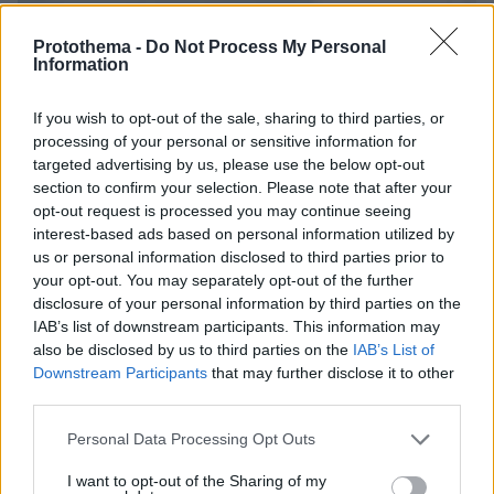
25.04.2023, 09:08
Protothema -
Do Not Process My Personal
Επιστροφές φόρου χωρίς συμψηφισμό ΕΝΦΙΑ για
Information
φορολογικές δηλώσεις που θα υποβληθούν έως την
Τετάρτη
If you wish to opt-out of the sale, sharing to third parties, or
processing of your personal or sensitive information for
targeted advertising by us, please use the below opt-out
section to confirm your selection. Please note that after your
opt-out request is processed you may continue seeing
interest-based ads based on personal information utilized by
us or personal information disclosed to third parties prior to
your opt-out. You may separately opt-out of the further
disclosure of your personal information by third parties on the
IAB’s list of downstream participants. This information may
also be disclosed by us to third parties on the
IAB’s List of
Downstream Participants
that may further disclose it to other
third parties.
Please note that this website/app uses one or more Google
Personal Data Processing Opt Outs
services and may gather and store information including but
not limited to your visit or usage behaviour. You may click to
I want to opt-out of the Sharing of my