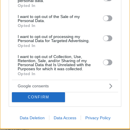
personal data.
grant or deny consent to Google and its third-party tags to
Opted In
use your data for below specified purposes in below Google
consent section.
I want to opt-out of the Sale of my
Personal Data.
Opted In
20.04.2023, 11:59
I want to opt-out of processing my
Ποιοι θα δουν μείωση στον ΕΝΦΙΑ του 2023 - Όροι και
Personal Data for Targeted Advertising.
Opted In
προϋποθέσεις
I want to opt-out of Collection, Use,
ΣΧΟΛΙΑ
(29)
Retention, Sale, and/or Sharing of my
Personal Data that Is Unrelated with the
Purposes for which it was collected.
ΠΡΟΣΘΗΚΗ ΣΧΟΛΙΟΥ
Opted In
Google consents
Κώστας
CONFIRM
01.05.2023, 11:54
Μας βάλανε ένα χαράτσι έναν δήθεν προσωρινό
φόρο μας κάνουν έκπτωση και χαιρόμαστε !!! Να 'ναι
Data Deletion
Data Access
Privacy Policy
καλά όλοι αυτοί οι καλοί άνθρωποι και σωτήρες...