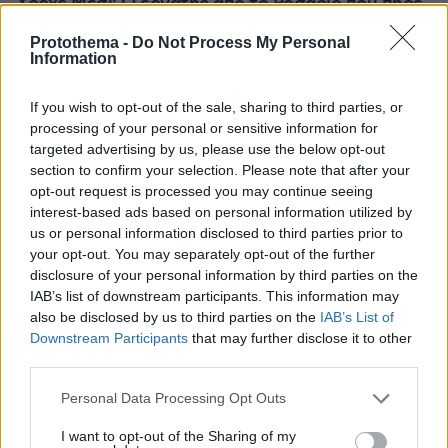
Χόρχε Μέσι: Ο εργάτης από το Ροσάριο που πήρε
τον 13χρονο Λιονέλ από το χέρι και άλλαξε την
Protothema -
Do Not Process My Personal
ιστορία του ποδοσφαίρου με μια υπογραφή σε...
Information
χαρτοπετσέτα
If you wish to opt-out of the sale, sharing to third parties, or
processing of your personal or sensitive information for
targeted advertising by us, please use the below opt-out
section to confirm your selection. Please note that after your
opt-out request is processed you may continue seeing
interest-based ads based on personal information utilized by
us or personal information disclosed to third parties prior to
your opt-out. You may separately opt-out of the further
disclosure of your personal information by third parties on the
IAB’s list of downstream participants. This information may
also be disclosed by us to third parties on the
IAB’s List of
Downstream Participants
that may further disclose it to other
third parties.
Please note that this website/app uses one or more Google
Personal Data Processing Opt Outs
services and may gather and store information including but
not limited to your visit or usage behaviour. You may click to
I want to opt-out of the Sharing of my