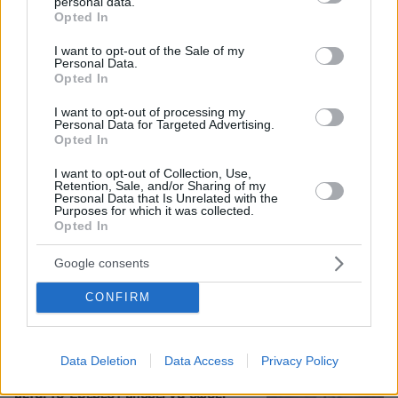
personal data.
grant or deny consent to Google and its third-party tags to
Opted In
use your data for below specified purposes in below Google
consent section.
I want to opt-out of the Sale of my
Personal Data.
Opted In
08.08.2026, 18:48
I want to opt-out of processing my
Εγκαταλείπει το κόμμα Καρυστιανού και ο
Personal Data for Targeted Advertising.
επιχειρηματίας Νίκος Μπρουτζάκης: Καταγγέλλει
Opted In
κλειστή κάστα, «λένε προδότες και πληρωμένους
όσους αποχωρούν»
I want to opt-out of Collection, Use,
Retention, Sale, and/or Sharing of my
Personal Data that Is Unrelated with the
Purposes for which it was collected.
Σοβαρό τροχαίο από αναστροφή ΙΧ
Opted In
στην Αθηνών-Σουνίου: Συγκρούστηκε
με μηχανή της ΔΙΑΣ, δύο αστυνομικοί
Google consents
τραυματίες, βίντεο
CONFIRM
86
08.08.2026, 23:07
Loaded
:
100.00%
Data Deletion
Data Access
Privacy Policy
Οι «Πράσινες Μπότες»: 30 χρόνια
μετά, το Έβερεστ μπορεί να δώσει