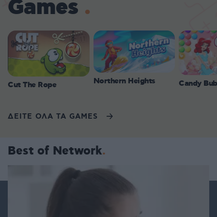
Games
Northern Heights
Candy Bub
Cut The Rope
ΔΕΙΤΕ ΟΛΑ ΤΑ GAMES
Best of Network