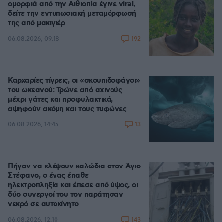
ομορφιά από την Αιθιοπία έγινε viral,
δείτε την εντυπωσιακή μεταμόρφωσή
της από μακιγιέρ
192
06.08.2026, 09:18
Καρχαρίες τίγρεις, οι «σκουπιδοφάγοι»
του ωκεανού: Τρώνε από αχινούς
μέχρι γάτες και προφυλακτικά,
αψηφούν ακόμη και τους τυφώνες
13
06.08.2026, 14:45
Πήγαν να κλέψουν καλώδια στον Άγιο
Στέφανο, ο ένας έπαθε
ηλεκτροπληξία και έπεσε από ύψος, οι
δύο συνεργοί του τον παράτησαν
νεκρό σε αυτοκίνητο
143
06.08.2026, 12:10