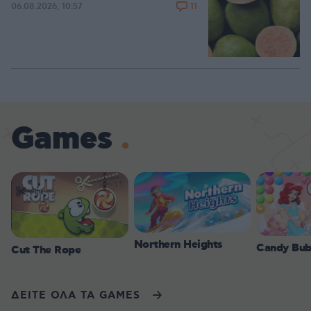
11
06.08.2026, 10:57
Games
Northern Heights
Candy Bub
Cut The Rope
ΔΕΙΤΕ ΟΛΑ ΤΑ GAMES