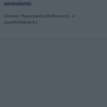
καταναλωτές
.
Glomex Player(eexbs1jkdkewvzn, v-
cpq4bhtkbwch)