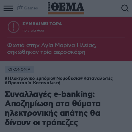
Games
ΣΥΜΒΑΙΝΕΙ ΤΩΡΑ
πριν μία ώρα
Φωτιά στην Aγία Μαρίνα Ηλείας,
σηκώθηκαν τρία αεροσκάφη
ΟΙΚΟΝΟΜΙΑ
Ηλεκτρονικό εμπόριο
Νομοθεσία
Καταναλωτές
Προστασία Καταναλωτή
Συναλλαγές e-banking:
Αποζημίωση στα θύματα
ηλεκτρονικής απάτης θα
δίνουν οι τράπεζες