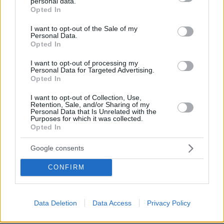
personal data.
grant or deny consent to Google and its third-party tags to
δείτε βίντεο
Opted In
use your data for below specified purposes in below Google
πριν 25 λεπτά
consent section.
I want to opt-out of the Sale of my
Συνελήφθη αστυνομικός για επικίνδυνη οδήγηση και
Personal Data.
απείθεια
Opted In
πριν 25 λεπτά
I want to opt-out of processing my
Δημήτρης Ξανθάκης: Η γνήσια λαϊκή φωνή, οι
Personal Data for Targeted Advertising.
συνεργασίες, τα κορυφαία του τραγούδια, γιατί δεν
Opted In
έκανε καριέρα σε μεγάλες πίστες
I want to opt-out of Collection, Use,
Retention, Sale, and/or Sharing of my
πριν 26 λεπτά
Personal Data that Is Unrelated with the
Οι πρώτες δηλώσεις του Λιβάι Γκαρσία: «Με έπεισαν ο
Purposes for which it was collected.
προπονητής και ο τεχνικός διευθυντής του
Opted In
Παναθηναϊκού», βίντεο
Google consents
πριν 27 λεπτά
Αυτά είναι τα σημάδια που δείχνουν ότι ο σκύλος σας
CONFIRM
είναι παραμελημένος
ΔΕΙΤΕ ΟΛΕΣ ΤΙΣ ΕΙΔΗΣΕΙΣ
Data Deletion
Data Access
Privacy Policy