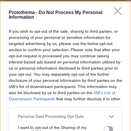
πριν 4 λεπτά
Οι Xώρες του Αιγαίου: Περιπλάνηση στην ψυχή των
Protothema -
Do Not Process My Personal
Information
νησιών
πριν 8 λεπτά
If you wish to opt-out of the sale, sharing to third parties, or
Η Τραμπζονσπόρ ανακοίνωσε και επίσημα τη μεταγραφή
processing of your personal or sensitive information for
του Σαλάχ: Θα παίρνει 17 εκατομμύρια τον χρόνο
targeted advertising by us, please use the below opt-out
πριν 12 λεπτά
section to confirm your selection. Please note that after your
Στην Ίμπιζα με τον νέο της σύντροφο η Κιάρα Φεράνι
opt-out request is processed you may continue seeing
interest-based ads based on personal information utilized by
πριν 15 λεπτά
us or personal information disclosed to third parties prior to
Το «πριν και το μετά» της πρόσκρουσης του πυραύλου
your opt-out. You may separately opt-out of the further
της SpaceX στη Σελήνη: Τι δείχνουν φωτογραφίες
disclosure of your personal information by third parties on the
κορεατικής συσκευής
IAB’s list of downstream participants. This information may
πριν 16 λεπτά
also be disclosed by us to third parties on the
IAB’s List of
Μάχη με τις φλόγες εν μέσω καύσωνα στα Βαλκάνια:
Downstream Participants
that may further disclose it to other
Πυρκαγιές σε Σερβία και Αλβανία με θερμοκρασίες έως
third parties.
40 βαθμούς
Please note that this website/app uses one or more Google
Personal Data Processing Opt Outs
πριν 18 λεπτά
services and may gather and store information including but
Πέθανε το άσπρο κουτάβι που συμβίωνε με αγέλη
not limited to your visit or usage behaviour. You may click to
I want to opt-out of the Sharing of my
λύκων στην Κεντρική Μακεδονία: Καλό ταξίδι μικρέ,