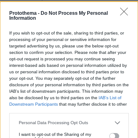
παρευρισκομένων.
Protothema -
Do Not Process My Personal
Information
If you wish to opt-out of the sale, sharing to third parties, or
processing of your personal or sensitive information for
targeted advertising by us, please use the below opt-out
section to confirm your selection. Please note that after your
opt-out request is processed you may continue seeing
interest-based ads based on personal information utilized by
us or personal information disclosed to third parties prior to
your opt-out. You may separately opt-out of the further
disclosure of your personal information by third parties on the
IAB’s list of downstream participants. This information may
also be disclosed by us to third parties on the
IAB’s List of
Downstream Participants
that may further disclose it to other
third parties.
Please note that this website/app uses one or more Google
Personal Data Processing Opt Outs
services and may gather and store information including but
not limited to your visit or usage behaviour. You may click to
I want to opt-out of the Sharing of my
Τι είπε ο Διευθυντής Νέων Τεχνολογιών των