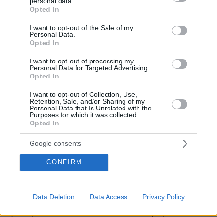
personal data.
grant or deny consent to Google and its third-party tags to
Opted In
ΕΛΠΕ
use your data for below specified purposes in below Google
consent section.
I want to opt-out of the Sale of my
Personal Data.
Opted In
Ensight
Το βραβείο προς τιμήν της
παρέδωσε ο
Διευθυντής Νέων Τεχνολογιών & Εναλλακτικών
I want to opt-out of processing my
Personal Data for Targeted Advertising.
πηγών ενέργειας του ομίλου εταιρειών
Opted In
Ελληνικά Πετρέλαια, Δρ. Σπύρος Κιαρτζής,
I want to opt-out of Collection, Use,
λέγοντας για την νεοφυή startup πώς δεν
Retention, Sale, and/or Sharing of my
Personal Data that Is Unrelated with the
πρόκειται για μία απλή ενεργειακή ομάδα.
Purposes for which it was collected.
Opted In
Ο Δρ Σπύρος Κιαρτζής ανέφερε για τους
Google consents
Μιχάλη Μανή και Απόλλωνα Κωνσταντόπουλο:
«Είναι τεχνολογικά πολύ σοβαρή η προσέγγιση
CONFIRM
που έχουν. Είναι μια πάρα πολύ ωραία
πρωτοβουλία. Η οποιαδήποτε πρόβλεψη
Data Deletion
Data Access
Privacy Policy
αποκτά πραγματική αξία που στηρίζει και το
ηλεκτρικό δίκτυο αλλά έχει και σοβαρό