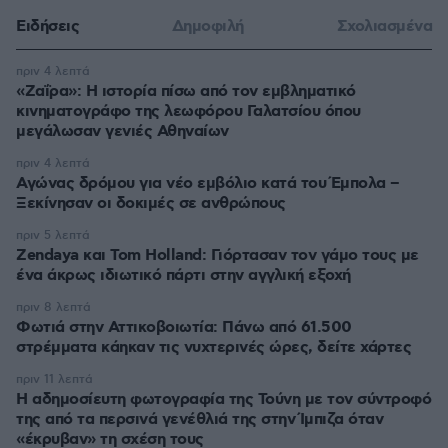
Ειδήσεις
Δημοφιλή
Σχολιασμένα
πριν 4 λεπτά
«Ζαΐρα»: Η ιστορία πίσω από τον εμβληματικό
κινηματογράφο της λεωφόρου Γαλατσίου όπου
μεγάλωσαν γενιές Αθηναίων
πριν 4 λεπτά
Αγώνας δρόμου για νέο εμβόλιο κατά του Έμπολα –
Ξεκίνησαν οι δοκιμές σε ανθρώπους
πριν 5 λεπτά
Zendaya και Tom Holland: Γιόρτασαν τον γάμο τους με
ένα άκρως ιδιωτικό πάρτι στην αγγλική εξοχή
πριν 8 λεπτά
Φωτιά στην Αττικοβοιωτία: Πάνω από 61.500
στρέμματα κάηκαν τις νυχτερινές ώρες, δείτε χάρτες
πριν 11 λεπτά
Η αδημοσίευτη φωτογραφία της Τούνη με τον σύντροφό
της από τα περσινά γενέθλιά της στην Ίμπιζα όταν
«έκρυβαν» τη σχέση τους