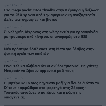
πριν 12 λεπτά
Στο mega yacht «Boardwalk» στην Κέρκυρα η δεξίωση
για τα 250 χρόνια από την αμερικανική ανεξαρτησία -
Δείτε φωτογραφίες και βίντεο
πριν 13 λεπτά
Συνελήφθη 16χρονος στη Φλωρεντία για προπαγάνδα
με τρομοκρατικό κίνητρο, οι αναφορές στο ISIS
πριν 13 λεπτά
Νέο πρόστιμο $567 εκατ. στη Meta για βλάβες στην
ψυχική υγεία των παιδιών
πριν 16 λεπτά
Είναι τελικά αλήθεια ότι οι σκύλοι “μισούν” τις γάτες;
Μπορούν να ζήσουν αρμονικά μαζί τους;
πριν 18 λεπτά
Η μητέρα και ο γιος πήγαιναν μαζί για δουλειά όταν το
ΙΧ τους καρφώθηκε στο φορτηγό στις Σέρρες -
Τραγικές φιγούρες ο πατέρας και η κόρη της
οικογένειας