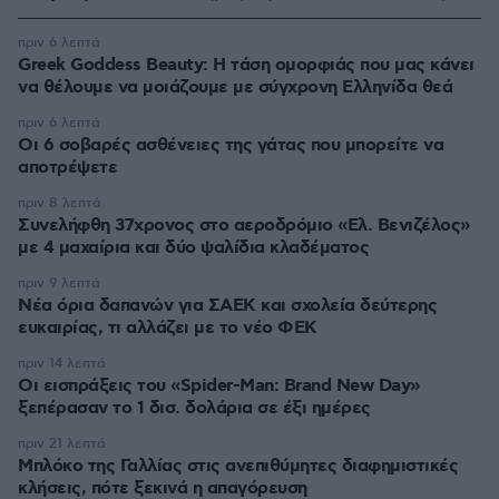
πριν 6 λεπτά
Greek Goddess Beauty: Η τάση ομορφιάς που μας κάνει
να θέλουμε να μοιάζουμε με σύγχρονη Ελληνίδα θεά
πριν 6 λεπτά
Οι 6 σοβαρές ασθένειες της γάτας που μπορείτε να
αποτρέψετε
πριν 8 λεπτά
Συνελήφθη 37χρονος στο αεροδρόμιο «Ελ. Βενιζέλος»
με 4 μαχαίρια και δύο ψαλίδια κλαδέματος
πριν 9 λεπτά
Νέα όρια δαπανών για ΣΑΕΚ και σχολεία δεύτερης
ευκαιρίας, τι αλλάζει με το νέο ΦΕΚ
πριν 14 λεπτά
Οι εισπράξεις του «Spider-Man: Brand New Day»
ξεπέρασαν το 1 δισ. δολάρια σε έξι ημέρες
πριν 21 λεπτά
Μπλόκο της Γαλλίας στις ανεπιθύμητες διαφημιστικές
κλήσεις, πότε ξεκινά η απαγόρευση