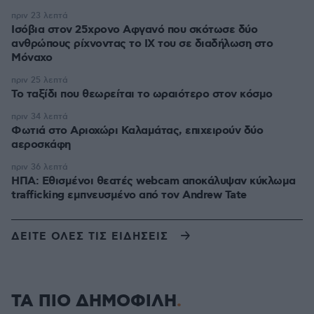
πριν 23 λεπτά
Ισόβια στον 25χρονο Αφγανό που σκότωσε δύο
ανθρώπους ρίχνοντας το ΙΧ του σε διαδήλωση στο
Μόναχο
πριν 25 λεπτά
Το ταξίδι που θεωρείται το ωραιότερο στον κόσμο
πριν 34 λεπτά
Φωτιά στο Αριοχώρι Καλαμάτας, επιχειρούν δύο
αεροσκάφη
πριν 36 λεπτά
ΗΠΑ: Εθισμένοι θεατές webcam αποκάλυψαν κύκλωμα
trafficking εμπνευσμένο από τον Andrew Tate
ΔΕΙΤΕ ΟΛΕΣ ΤΙΣ ΕΙΔΗΣΕΙΣ
ΤΑ ΠΙΟ ΔΗΜΟΦΙΛΗ