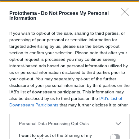
Η επιδότηση θα κατατεθεί σε τραπεζικό
Protothema -
Do Not Process My Personal
λογαριασμό της επιλογής του δικαιούχου ο
Information
οποίος θα πρέπει να υποβάλει αίτηση σε ειδική
εφαρμογή που θα δημιουργηθεί στην ψηφιακή
If you wish to opt-out of the sale, sharing to third parties, or
πύλη gov.gr από την Κοινωνία της
processing of your personal or sensitive information for
Πληροφορίας.
targeted advertising by us, please use the below opt-out
section to confirm your selection. Please note that after your
opt-out request is processed you may continue seeing
Για τη καταβολή της αποζημίωσης θα ληφθεί
interest-based ads based on personal information utilized by
υπόψη το εισόδημα του 2020 που δηλώθηκε
us or personal information disclosed to third parties prior to
στην Εφορία το 2021. Σε κάθε περίπτωση
your opt-out. You may separately opt-out of the further
disclosure of your personal information by third parties on the
απαραίτητη προϋπόθεση για τη λήψη της
IAB’s list of downstream participants. This information may
οικονομικής ενίσχυσης είναι ο δικαιούχος να
also be disclosed by us to third parties on the
IAB’s List of
έχει υποβάλει φορολογική δήλωση για τα
Downstream Participants
that may further disclose it to other
εισοδήματα του 2020 έως την 1η Μαΐου 2022.
third parties.
Please note that this website/app uses one or more Google
Personal Data Processing Opt Outs
Όσοι υποβάλουν για πρώτη φορά φέτος
services and may gather and store information including but
φορολογική δήλωση θα πρέπει να σπεύσουν
not limited to your visit or usage behaviour. You may click to
I want to opt-out of the Sharing of my