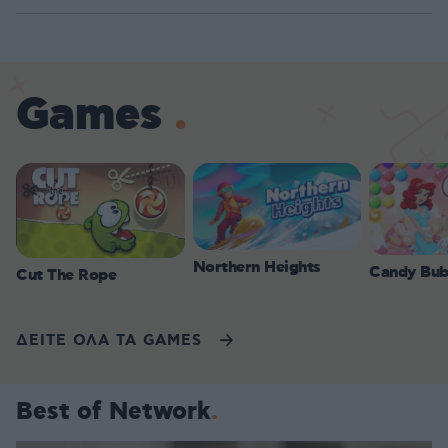
Games
Northern Heights
Candy Bub
Cut The Rope
ΔΕΙΤΕ ΟΛΑ ΤΑ GAMES
Best of Network