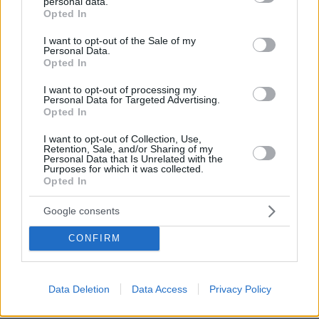
personal data.
grant or deny consent to Google and its third-party tags to
να την υποβάλουν πριν την υποβολή της
Opted In
use your data for below specified purposes in below Google
αίτησης στην ηλεκτρονική πλατφόρμα για τη
consent section.
I want to opt-out of the Sale of my
χορήγηση του επιδόματος. Για τους
Personal Data.
Opted In
συγκεκριμένους θα ληφθεί υπόψη το καθαρό
οικογενειακό εισόδημα μετά την αφαίρεση των
I want to opt-out of processing my
Personal Data for Targeted Advertising.
φόρων, που αποκτήθηκε το 2021.
Opted In
έχουν κοινό ρολόι
Για νοικοκυριά που
(π.χ.
I want to opt-out of Collection, Use,
Retention, Sale, and/or Sharing of my
διπλοκατοικίες) η επιδότηση θα δοθεί στο
Personal Data that Is Unrelated with the
Purposes for which it was collected.
δικαιούχο που ο ΑΦΜ του αναγράφεται στον
Opted In
λογαριασμό ηλεκτρικού ρεύματος. Σε
Google consents
περίπτωση που ο ΑΦΜ δεν ανήκει σε κανέναν
από τους δικαιούχους το ποσό της επιδότησης
CONFIRM
επιμερίζεται στους δικαιούχους.
Το ποσό της επιδότησης είναι αφορολόγητο,
Data Deletion
Data Access
Privacy Policy
ανεκχώρητο και ακατάσχετο στα χέρια του