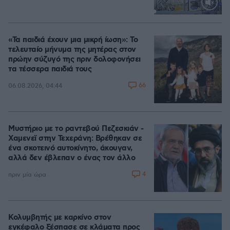
Loaded
:
70.56%
«Τα παιδιά έχουν μια μικρή ίωση»: Το
τελευταίο μήνυμα της μητέρας στον
πρώην σύζυγό της πριν δολοφονήσει
τα τέσσερα παιδιά τους
66
06.08.2026, 04:44
Μυστήριο με το ραντεβού Πεζεσκιάν -
Χαμενεϊ στην Τεχεράνη: Βρέθηκαν σε
ένα σκοτεινό αυτοκίνητο, άκουγαν,
αλλά δεν έβλεπαν ο ένας τον άλλο
4
πριν μία ώρα
Κολυμβητής με καρκίνο στον
εγκέφαλο ξέσπασε σε κλάματα προς