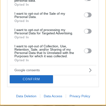
personal data.
grant or deny consent to Google and its third-party tags to
Opted In
use your data for below specified purposes in below Google
consent section.
I want to opt-out of the Sale of my
Personal Data.
Opted In
I want to opt-out of processing my
Personal Data for Targeted Advertising.
Opted In
I want to opt-out of Collection, Use,
Retention, Sale, and/or Sharing of my
Personal Data that Is Unrelated with the
Purposes for which it was collected.
Opted In
06.08.2026, 16:39
Πέθανε το άσπρο κουτάβι που συμβίωνε με αγέλη
Google consents
λύκων στην Κεντρική Μακεδονία: Καλό ταξίδι
μικρέ, δείτε βίντεο
CONFIRM
Data Deletion
Data Access
Privacy Policy