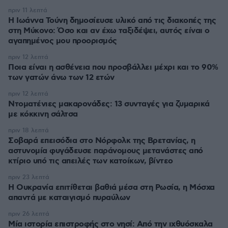
πριν 11 λεπτά
Η Ιωάννα Τούνη δημοσίευσε υλικό από τις διακοπές της
στη Μύκονο: Όσο και αν έχω ταξιδέψει, αυτός είναι ο
αγαπημένος μου προορισμός
πριν 12 λεπτά
Ποια είναι η ασθένεια που προσβάλλει μέχρι και το 90%
των γατών άνω των 12 ετών
πριν 12 λεπτά
Ντοματένιες μακαρονάδες: 13 συνταγές για ζυμαρικά
με κόκκινη σάλτσα
πριν 18 λεπτά
Σοβαρά επεισόδια στο Νόρφολκ της Βρετανίας, η
αστυνομία φυγάδευσε παράνομους μετανάστες από
κτίριο υπό τις απειλές των κατοίκων, βίντεο
πριν 23 λεπτά
Η Ουκρανία επιτίθεται βαθιά μέσα στη Ρωσία, η Μόσχα
απαντά με καταιγισμό πυραύλων
πριν 26 λεπτά
Μία ιστορία επιστροφής στο νησί: Από την ιχθυόσκαλα