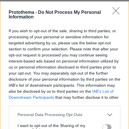
του Κερατσινίου και γνωστά εστιατόρια της Αττικής στη
Σκύρο
Protothema -
Do Not Process My Personal
Information
πριν 26 λεπτά
Πυροσβεστική: 44 πυρκαγιές σε ένα 24ωρο - Πρόστιμα
σε Χίο, Ηλεία, Πιερία και Δράμα
If you wish to opt-out of the sale, sharing to third parties, or
processing of your personal or sensitive information for
targeted advertising by us, please use the below opt-out
ΔΕΙΤΕ ΟΛΕΣ ΤΙΣ ΕΙΔΗΣΕΙΣ
section to confirm your selection. Please note that after your
opt-out request is processed you may continue seeing
interest-based ads based on personal information utilized by
us or personal information disclosed to third parties prior to
ΤΑ ΠΙΟ ΔΗΜΟΦΙΛΗ
your opt-out. You may separately opt-out of the further
disclosure of your personal information by third parties on the
IAB’s list of downstream participants. This information may
also be disclosed by us to third parties on the
IAB’s List of
Downstream Participants
that may further disclose it to other
third parties.
Please note that this website/app uses one or more Google
Personal Data Processing Opt Outs
services and may gather and store information including but
not limited to your visit or usage behaviour. You may click to
I want to opt-out of the Sharing of my