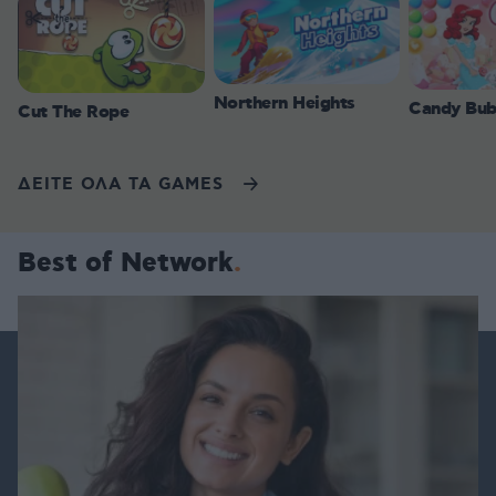
Northern Heights
Candy Bub
Cut The Rope
ΔΕΙΤΕ ΟΛΑ ΤΑ GAMES
Best of Network