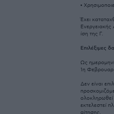
▪ Χρησιμοποιε
Έχει καταταχ
Ενεργειακής 
ίση της Γ.
Επιλέξιμες δ
Ως ημερομηνί
1η Φεβρουαρί
Δεν είναι επι
προσκομιζόμ
ολοκληρωθεί 
εκτελεστεί π
αίτησης.