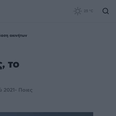
25
°C
βαση ακινήτων
, το
 2021- Ποιες