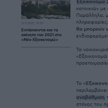
Εξοικονομώ 
κατοικιών με 
Παράλληλα, μ
πληροφορίες,
13.11.2021, 10:05
θα μπορούν ν
Εντάσσονται και τα
ακίνητα του 2021 στο
ενδιαφερόμεν
«Νέο Εξοικονομώ»
Τα νοικοκυρι
«Εξοικονομώ 
προετοιμασίε
Το «
Εξοικονο
περιλαμβάνει
αναβάθμιση
τ
στόχος του π