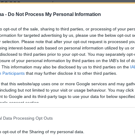
50.000 νοικοκυριά.
ma -
Do Not Process My Personal Information
μετοχής έχουν τα
νοικοκυριά
με ατομικό και
 εισόδημα, σύμφωνα με τον ακόλουθο πίνακα.
to opt-out of the sale, sharing to third parties, or processing of your per
formation for targeted advertising by us, please use the below opt-out s
r selection. Please note that after your opt-out request is processed y
eing interest-based ads based on personal information utilized by us or
disclosed to third parties prior to your opt-out. You may separately opt-
losure of your personal information by third parties on the IAB’s list of
. This information may also be disclosed by us to third parties on the
IA
Participants
that may further disclose it to other third parties.
 that this website/app uses one or more Google services and may gath
including but not limited to your visit or usage behaviour. You may click 
 to Google and its third-party tags to use your data for below specifi
ogle consent section.
l Data Processing Opt Outs
o opt-out of the Sharing of my personal data.