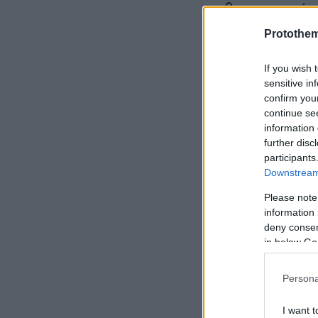
θωρακιστούν 
Protothe
Δικαίωμα συμ
οικογενειακό
If you wish 
sensitive in
confirm you
continue se
information 
further disc
participants
Downstream 
Please note
information 
deny consent
in below Go
Persona
I want t