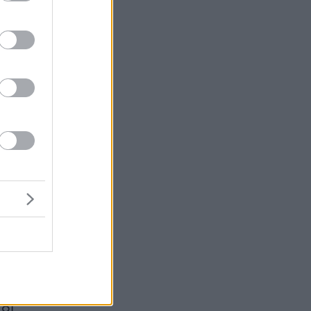
οι
 οι