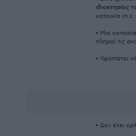
ιδιοκτησίες τ
κατοικία (π.χ
▪ Μια κατοικί
πληροί τις α
▪ Υφίσταται ν
▪ Δεν έχει κρ