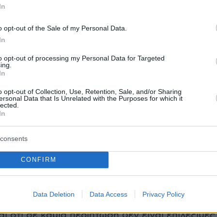
In
o opt-out of the Sale of my Personal Data.
υ επιδοτούνται
In
to opt-out of processing my Personal Data for Targeted
ing.
του προγράμματος υπάρχουν δύο διακριτοί τύπ
In
o opt-out of Collection, Use, Retention, Sale, and/or Sharing
ersonal Data that Is Unrelated with the Purposes for which it
lected.
ονωμένου διαμερίσματος ή μονοκατοικίας.
In
consents
κατοικίας
(συμπεριλαμβανομένων των
CONFIRM
 διαμερισμάτων ως μέρους αίτησης σε
.
Data Deletion
Data Access
Privacy Policy
αι ότι σε καμία περίπτωση δεν είναι επιλέξιμες