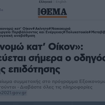
Ελληνικά
English
δα
ικονομώ κατ' Οίκον
Ακίνητα
Νοικοκυριά
υργείο Περιβάλλοντος και Ενέργειας
Πολυκατοικία
Μεταβί
ργειακή αναβάθμιση
νομώ κατ’ Οίκον»:
ύεται σήμερα ο οδηγός
ς επιδότησης
καίωμα συμμετοχής στο πρόγραμμα Εξοικονομώ
τούνται -
Διαβάστε όλες τις πληροφορίες
2021.gov.gr