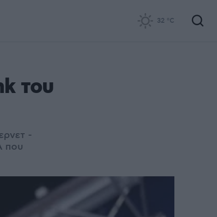
32
°C
nk του
ερνετ -
Α που