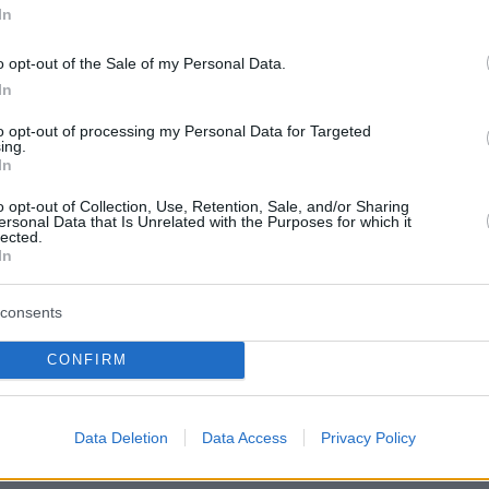
In
διαδικτύου.
o opt-out of the Sale of my Personal Data.
In
 το πρώτο χρονικό διάστημα η εταιρεία θα
to opt-out of processing my Personal Data for Targeted
ing.
ς υπηρεσίες της χρησιμοποιώντας επίγειους
In
 σταθμούς που διαθέτει σε γειτονικές χώρες
o opt-out of Collection, Use, Retention, Sale, and/or Sharing
 Βουλγαρία και την Ιταλία. Σε δεύτερη φάση θ
ersonal Data that Is Unrelated with the Purposes for which it
lected.
την κατασκευή του επίγειου σταθμού στη χώ
In
consents
ρισσότερα στο www.newmoney.gr
CONFIRM
Data Deletion
Data Access
Privacy Policy
ερα: