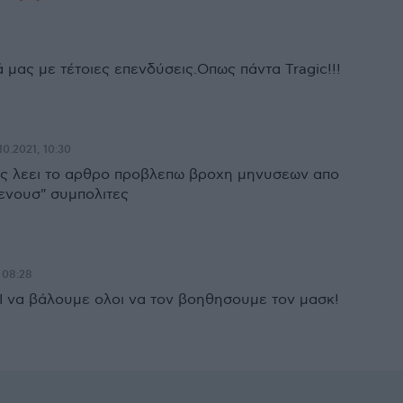
 μας με τέτοιες επενδύσεις.Oπως πάντα Tragic!!!
10.2021, 10:30
ως λεει το αρθρο προβλεπω βροχη μηνυσεων απο
ενουσ" συμπολιτες
, 08:28
ΕΙ να βάλουμε ολοι να τον βοηθησουμε τον μασκ!