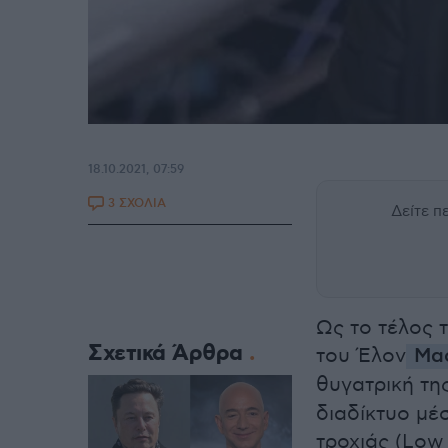
18.10.2021, 07:59
3 ΣΧΟΛΙΑ
Δείτε 
Ως το τέλος 
Σχετικά Άρθρα
του Έλον
Μα
θυγατρική τη
διαδίκτυο μέ
τροχιάς (Low 