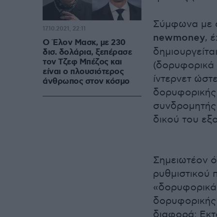
Σύμφωνα με 
17.10.2021, 22:11
newmoney
, 
Ο Έλον Μασκ, με 230
δημιουργείτα
δισ. δολάρια, ξεπέρασε
τον Τζεφ Μπέζος και
(δορυφορικά 
είναι ο πλουσιότερος
ίντερνετ ώστ
άνθρωπος στον κόσμο
δορυφορικής 
συνδρομητής 
δικού του εξ
Σημειωτέον ό
ρυθμιστικού 
«δορυφορικά 
δορυφορικής 
διαφορά: Εκτ