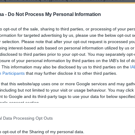
 των δορυφορικών πιάτων μάλιστα αποτέλεσε
ma -
Do Not Process My Personal Information
ασικά θέματα ρυθμιστικής φύσεων που έπρεπ
ού η εταιρεία του Μασκ αρχίσει να στέλνει τα
to opt-out of the sale, sharing to third parties, or processing of your per
πλισμού στη χώρα μας.
formation for targeted advertising by us, please use the below opt-out s
r selection. Please note that after your opt-out request is processed y
eing interest-based ads based on personal information utilized by us or
ροφορίες αναφέρουν ότι η
ΚΥΑ
υπεγράφη στη
disclosed to third parties prior to your opt-out. You may separately opt-
τικής εισήγησης που είχε καταθέσει η Εθνική
losure of your personal information by third parties on the IAB’s list of
επικοινωνιών και Ταχυδρομείων (ΕΕΤΤ) ενώ τις
. This information may also be disclosed by us to third parties on the
IA
Participants
that may further disclose it to other third parties.
νες ημέρες αναμένεται να δημοσιευτεί στο
ου σημαίνει ότι πλέον η εταιρεία μπορεί πλέον 
 that this website/app uses one or more Google services and may gath
including but not limited to your visit or usage behaviour. You may click 
παροχή υπηρεσιών προς τους ενδιαφερόμενους
 to Google and its third-party tags to use your data for below specifi
ogle consent section.
ις ίδιες ασφαλείς πληροφορίες, πρόθεση της
 ως το τέλος του μήνα να έχει ξεκινήσει την
l Data Processing Opt Outs
σιών, αρχικά σε ένα πολύ στενό εύρος
o opt-out of the Sharing of my personal data.
 εταιρειών ή πελατών που έχουν κάνει ήδη