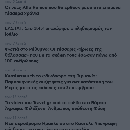
πριν 2 λεπτά
Οι νέες Alfa Romeo που θα έρθουν μέσα στα επόμενα
τέσσερα χρόνια
πριν 7 λεπτά
ΕΛΣΤΑΤ: Στο 3,4% υποχώρησε ο πληθωρισμός τον
Ιούλιο
πριν 7 λεπτά
Φωτιά στο Ρέθυμνο: Οι τέσσερις «ήρωες της
θάλασσας» που με τα σκάφη τους έσωσαν πάνω από
100 ανθρώπους
πριν 9 λεπτά
Kanzlertausch το φθινόπωρο στη Γερμανία;
Παρασκηνιακές συζητήσεις για αντικατάσταση του
Μερτς μετά τις εκλογές του Σεπτεμβρίου
πριν 12 λεπτά
To video του Travel.gr από το ταξίδι στα Βόρεια
Άγραφα: Φιλόξενοι Άνθρωποι, ανόθευτη Φύση
πριν 14 λεπτά
Νέο αεροδρόμιο Ηρακλείου στο Καστέλι: Υπογραφή
σύμβασης για συστήματα αεροναυτιλίας