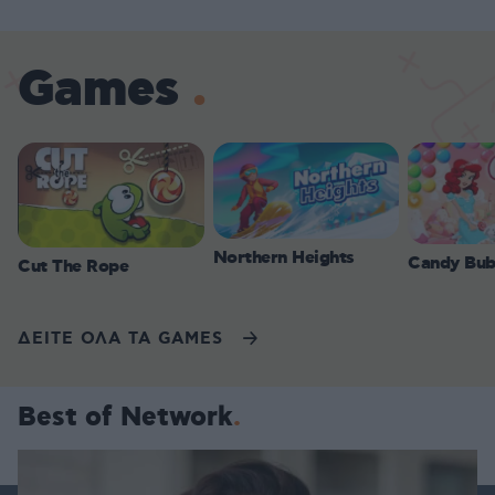
Games
Northern Heights
Candy Bub
Cut The Rope
ΔΕΙΤΕ ΟΛΑ ΤΑ GAMES
Best of Network