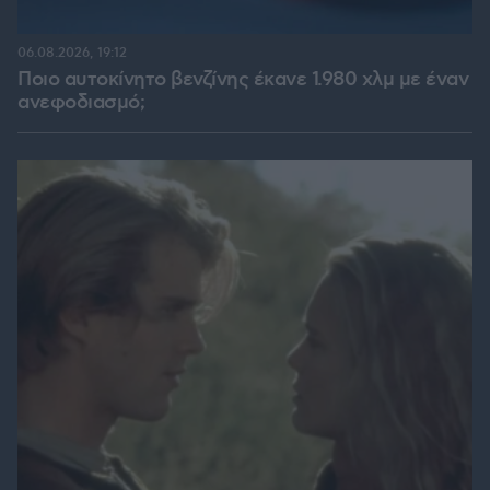
06.08.2026, 19:12
Ποιο αυτοκίνητο βενζίνης έκανε 1.980 χλμ με έναν
ανεφοδιασμό;