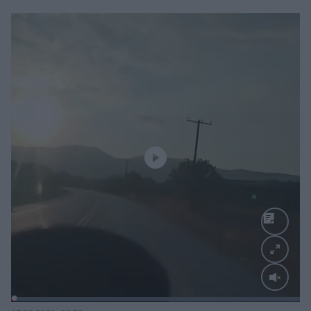
Loaded
:
100.00%