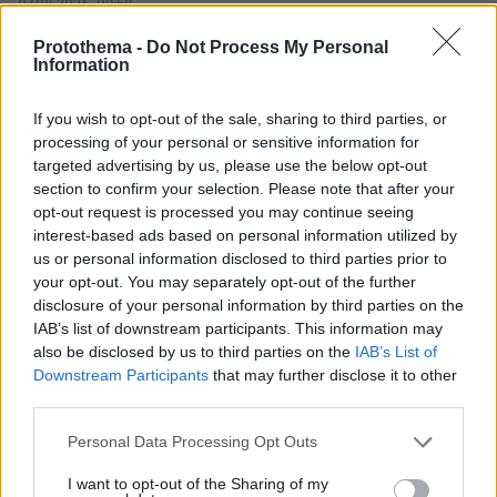
07.08.2026, 09:58
Οικογενειακή τραγωδία στις Σέρρες, μητέρα και
Protothema -
Do Not Process My Personal
γιος οι νεκροί από την μετωπική φορτηγού με ΙΧ -
Information
Βίντεο ντοκουμέντο από τη στιγμή της
σύγκρουσης
If you wish to opt-out of the sale, sharing to third parties, or
processing of your personal or sensitive information for
targeted advertising by us, please use the below opt-out
section to confirm your selection. Please note that after your
opt-out request is processed you may continue seeing
interest-based ads based on personal information utilized by
us or personal information disclosed to third parties prior to
your opt-out. You may separately opt-out of the further
disclosure of your personal information by third parties on the
IAB’s list of downstream participants. This information may
also be disclosed by us to third parties on the
IAB’s List of
Downstream Participants
that may further disclose it to other
third parties.
Please note that this website/app uses one or more Google
Personal Data Processing Opt Outs
services and may gather and store information including but
not limited to your visit or usage behaviour. You may click to
I want to opt-out of the Sharing of my