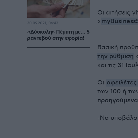
Οι αιτήσεις 
«
myBusiness
30.09.2021, 06:43
«Δύσκολη» Πέμπτη με… 5
ραντεβού στην εφορία!
Βασική προϋπ
την ρύθμιση
σ
και τις 31 Ιο
Οι
οφειλέτες
των 100 ή τω
προηγούμενα
-Να υποβάλο