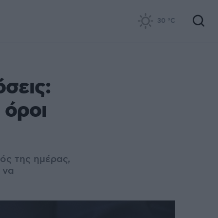
30
°C
όσεις:
 όροι
ός της ημέρας,
 να