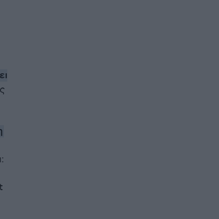
ει
ς
η
:
t