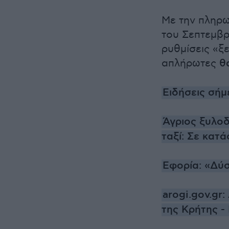
Με την πληρω
του Σεπτεμβρ
ρυθμίσεις «ξ
απλήρωτες
θ
Ειδήσεις σήμ
Άγριος ξυλο
ταξί: Σε κατ
Εφορία: «Δύ
arogi.gov.gr
της Κρήτης -