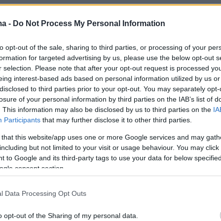
υν τη δόση μηνός Αυγούστου 2021 της
 μέχρι τις 30 Σεπτεμβρίου 2021 μαζί με τη δό
ma -
Do Not Process My Personal Information
πτεμβρίου 2021.
to opt-out of the sale, sharing to third parties, or processing of your per
formation for targeted advertising by us, please use the below opt-out s
ύμενοι θα μπορούν να αναβιώσουν την ρύθμι
r selection. Please note that after your opt-out request is processed y
κτική ημερομηνία να επεκτείνεται κατά το
eing interest-based ads based on personal information utilized by us or
disclosed to third parties prior to your opt-out. You may separately opt-
όσεων που ήταν ανεξόφλητες την ημέρα της
losure of your personal information by third parties on the IAB’s list of
ηλαδή, οι δόσεις που δεν πληρώθηκαν θα
. This information may also be disclosed by us to third parties on the
IA
το τέλος του προγράμματος της ρύθμισης ή
Participants
that may further disclose it to other third parties.
ν.
 that this website/app uses one or more Google services and may gath
including but not limited to your visit or usage behaviour. You may click 
 to Google and its third-party tags to use your data for below specifi
 της ρύθμισης
ogle consent section.
l Data Processing Opt Outs
πα επιτηδευματίες, νομικά πρόσωπα ή νομικ
υ επλήγησαν λόγω των μέτρων για την
o opt-out of the Sharing of my personal data.