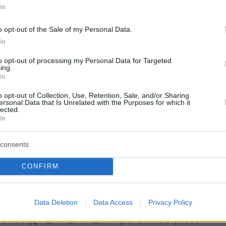
In
 της πανδημίας COVID-19 και έχουν πληττόμεν
αστηριότητας.
o opt-out of the Sale of my Personal Data.
In
to opt-out of processing my Personal Data for Targeted
ing.
In
πα μη επιτηδευματίες που η σύμβαση
ς ανεστάλη για οποιοδήποτε χρονικό διάστημ
o opt-out of Collection, Use, Retention, Sale, and/or Sharing
ersonal Data that Is Unrelated with the Purposes for which it
ου 2020 έως 31 Ιουλίου 2021, λόγω των μέτρω
lected.
In
μετώπιση της πανδημίας COVID-19.
consents
ωπα μη επιτηδευματίες που έλαβαν αποζημίω
ού με μονομερή δήλωση για οποιοδήποτε
CONFIRM
τημα από 1 Μαρτίου 2020 έως 31 Ιουλίου 2021.
Data Deletion
Data Access
Privacy Policy
πα μη επιτηδευματίες που εντάχθηκαν στον
ίσχυσης «ΣΥΝΕΡΓΑΣΙΑ» για οποιαδήποτε