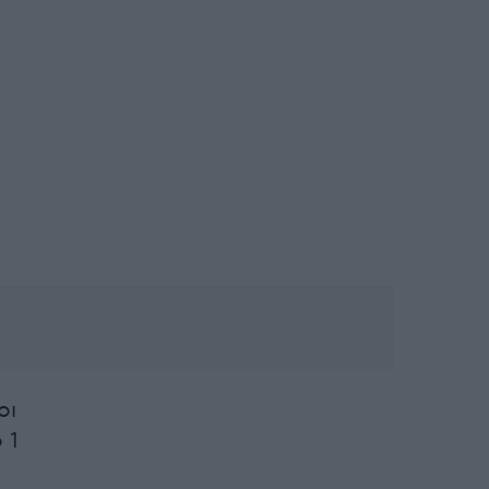
οι
 1