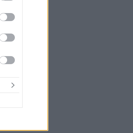
ο
α
ν
ση