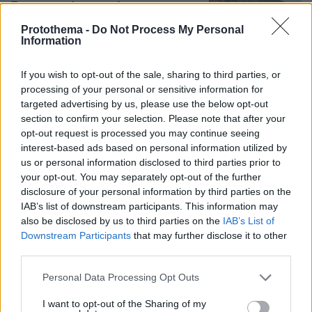
Το ευχαριστώ του πατέρα του
13χρονου που δαγκώθηκε από φίδι
Protothema -
Do Not Process My Personal
στα Χανιά: «Μας δώσατε αίσθημα
Information
ασφάλειας»
3
07.08.2026, 10:26
If you wish to opt-out of the sale, sharing to third parties, or
processing of your personal or sensitive information for
targeted advertising by us, please use the below opt-out
section to confirm your selection. Please note that after your
Συγκίνηση στο Πόρτο Γερμενό: Σκύλος
opt-out request is processed you may continue seeing
γύρισε σοβαρά τραυματισμένος στο
interest-based ads based on personal information utilized by
σπίτι που τον φρόντιζαν μία εβδομάδα
us or personal information disclosed to third parties prior to
μετά τη φωτιά
your opt-out. You may separately opt-out of the further
5
07.08.2026, 21:57
disclosure of your personal information by third parties on the
IAB’s list of downstream participants. This information may
also be disclosed by us to third parties on the
IAB’s List of
Downstream Participants
that may further disclose it to other
third parties.
Please note that this website/app uses one or more Google
Personal Data Processing Opt Outs
Games
services and may gather and store information including but
not limited to your visit or usage behaviour. You may click to
I want to opt-out of the Sharing of my