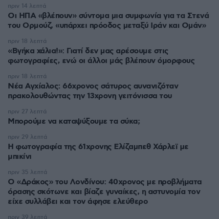
πριν 14 λεπτά
Οι ΗΠΑ «βλέπουν» σύντομα μια συμφωνία για τα Στενά
του Ορμούζ, «υπάρχει πρόοδος μεταξύ Ιράν και Ομάν»
πριν 18 λεπτά
«Βγήκα χάλια!»: Γιατί δεν μας αρέσουμε στις
φωτογραφίες, ενώ οι άλλοι μάς βλέπουν όμορφους
πριν 18 λεπτά
Νέα Αγχίαλος: 66χρονος σάτυρος αυνανιζόταν
πρακολουθώντας την 13χρονη γειτόνισσα του
πριν 27 λεπτά
Μπορούμε να καταψύξουμε τα σύκα;
πριν 29 λεπτά
Η φωτογραφία της 61χρονης Ελίζαμπεθ Χάρλεϊ με
μπικίνι
πριν 35 λεπτά
Ο «Δράκος» του Λονδίνου: 40χρονος με προβλήματα
όρασης σκότωνε και βίαζε γυναίκες, η αστυνομία τον
είχε συλλάβει και τον άφησε ελεύθερο
πριν 39 λεπτά