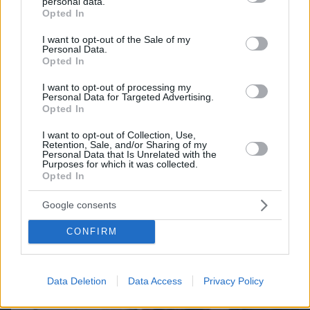
personal data.
grant or deny consent to Google and its third-party tags to
Opted In
use your data for below specified purposes in below Google
consent section.
I want to opt-out of the Sale of my
Personal Data.
Opted In
Northern Heights
I want to opt-out of processing my
Candy Bub
Cut The Rope
Personal Data for Targeted Advertising.
Opted In
I want to opt-out of Collection, Use,
ΔΕΙΤΕ ΟΛΑ ΤΑ GAMES
Retention, Sale, and/or Sharing of my
Personal Data that Is Unrelated with the
Purposes for which it was collected.
Opted In
Best of Network
Google consents
CONFIRM
Data Deletion
Data Access
Privacy Policy