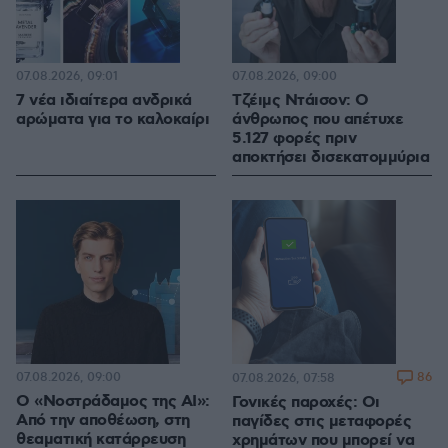
07.08.2026, 09:01
07.08.2026, 09:00
7 νέα ιδιαίτερα ανδρικά
Τζέιμς Ντάισον: Ο
αρώματα για το καλοκαίρι
άνθρωπος που απέτυχε
5.127 φορές πριν
αποκτήσει δισεκατομμύρια
07.08.2026, 09:00
86
07.08.2026, 07:58
Ο «Νοστράδαμος της AI»:
Γονικές παροχές: Οι
Από την αποθέωση, στη
παγίδες στις μεταφορές
θεαματική κατάρρευση
χρημάτων που μπορεί να