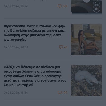
120
07.08.2026, 18:54
Loaded
:
100.00%
Φραντσέσκα Τόκα: Η Ιταλίδα «νύφη»
της Eurovision ποζάρει με μπικίνι και...
ολόγυμνη στην μπανιέρα της, δείτε
φωτογραφίες
26
07.08.2026, 20:57
«Άξιζε να θέσουμε σε κίνδυνο μια
οικογένεια λύκων, για να σώσουμε
έναν σκύλο; Όχι» λέει ο ερευνητής
μετά τις επικρίσεις για τον θάνατο του
λευκού κουταβιού
105
07.08.2026, 18:54