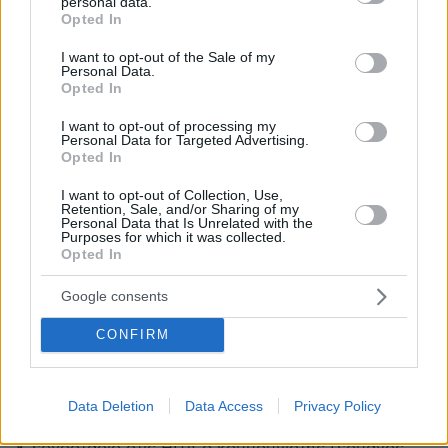
personal data.
grant or deny consent to Google and its third-party tags to
Opted In
Καμία σχέση
use your data for below specified purposes in below Google
consent section.
21.09.2020, 18:36
I want to opt-out of the Sale of my
Personal Data.
Πούλησε την play, εταιρεία τηλεπικοινωνίας την
Opted In
οποία έφτασε πρώτη σε μερίδια μέσα σε 6 χρόνια
λειτουργίας στην πολωνική αγορά. Εισηγμένη, με
I want to opt-out of processing my
αποτίμηση στα €3.5 δις, με συνολικό τζίρο €1.6 δις
Personal Data for Targeted Advertising.
Opted In
και λειτουργική κερδοφορία €500 εκ. Δεν το λες
και παγάκια σε εσκιμώο το ντιλ.
I want to opt-out of Collection, Use,
Retention, Sale, and/or Sharing of my
ΑΠΑΝΤΗΣΗ
Personal Data that Is Unrelated with the
Purposes for which it was collected.
Opted In
Του ΚΚΕ κεφάλαια διαχειρίζεται
21.09.2020, 17:50
Google consents
να τα λέμε και αυτά έτσι?
CONFIRM
ΑΠΑΝΤΗΣΗ
Σταματης
Data Deletion
Data Access
Privacy Policy
21.09.2020, 17:48