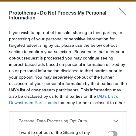
Δεν ξέρω πως καταφέρνει να πουλάει παγάκια μέχρι
και στους Εσκιμώους o Γερμανός. Eντύπωση κάνει οτι
Protothema -
Do Not Process My Personal
επι Παναγή Βουρλούμη...πούλησε για 1,2δις (!!!) τον
Information
Γερμανό στον ΟΤΕ σε φάση που ο ΟΤΕ είχε
επενδύσει 400 εκατομμύρια ευρώ για να φτιάξει τα
If you wish to opt-out of the sale, sharing to third parties, or
ΟΤΕ Shops... Τα οποία ΟΤΕ Shops είχε κάθε λόγο να
processing of your personal or sensitive information for
αναπτύξει ο ΟΤΕ αφού το brand OTE SHOP είχε
targeted advertising by us, please use the below opt-out
αναγνωρισιμότητα, ενώ το ονομα ΓΕΡΜΑΝΟΣ δεν
section to confirm your selection. Please note that after your
ειχε καμια σχεση με το brand OTE. Εκλεισε λοιπον ο
opt-out request is processed you may continue seeing
ΟΤΕ τα Ote shops (αφου μολιις ειχε επενδυσει 400
interest-based ads based on personal information utilized by
εκατομμύρια σε αυτά) και αγορασε για 1,2 δις το
us or personal information disclosed to third parties prior to
Γερμανο. Μάλλον έχει τον τρόπο του να πουλάει τις
your opt-out. You may separately opt-out of the further
επιχειρήσεις του ο Γερμανός..
disclosure of your personal information by third parties on the
IAB’s list of downstream participants. This information may
ΑΠΑΝΤΗΣΗ
also be disclosed by us to third parties on the
IAB’s List of
Downstream Participants
that may further disclose it to other
Δουλειές με τα λεφτά του κκε
third parties.
21.09.2020, 19:57
κάνει , αυτό το κόμμα που πουλάει σανό
Please note that this website/app uses one or more Google
Personal Data Processing Opt Outs
services and may gather and store information including but
ΑΠΑΝΤΗΣΗ
not limited to your visit or usage behaviour. You may click to
I want to opt-out of the Sharing of my