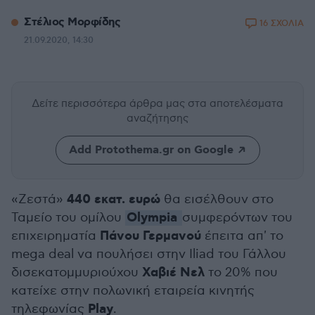
Στέλιος Μορφίδης
16 ΣΧΟΛΙΑ
21.09.2020, 14:30
Δείτε περισσότερα άρθρα μας
στα αποτελέσματα
αναζήτησης
Add Protothema.gr on Google
440 εκατ. ευρώ
«Ζεστά»
θα εισέλθουν στο
Olympia
Ταμείο του ομίλου
συμφερόντων του
Πάνου Γερμανού
επιχειρηματία
έπειτα απ' το
mega deal να πουλήσει στην Iliad του Γάλλου
Χαβιέ Νελ
δισεκατομμυριούχου
το 20% που
κατείχε στην πολωνική εταιρεία κινητής
Play
τηλεφωνίας
.