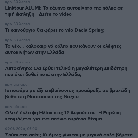
πριν 33 λεπτά
Linktour ALUMI: Το έξυπνο αυτοκίνητο της πόλης σε
τιμή έκπληξη - Δείτε το video
πριν 33 λεπτά
Τι καινούργιο θα φέρει το νέο Dacia Spring;
πριν 33 λεπτά
Το νέο... καλοκαιρινό κόλπο που κάνουν οι κλέφτες
αυτοκινήτων στην Ελλάδα
πριν 34 λεπτά
Αυτοκίνητο: Θα έρθει τελικά η μεγαλύτερη επιδότηση
που έχει δοθεί ποτέ στην Ελλάδα;
πριν μία ώρα
Ιστιοφόρο με έξι επιβαίνοντες προσάραξε σε βραχώδη
βυθό στη Μουτσούνα της Νάξου
πριν μία ώρα
Ολική έκλειψη Ηλίου στις 12 Αυγούστου: Η Ευρώπη
ετοιμάζεται για ένα σπάνιο ουράνιο θέαμα
09.08.2026, 07:00
Σούσι στο σπίτι; Κι όμως γίνεται με μερικά απλά βήματα