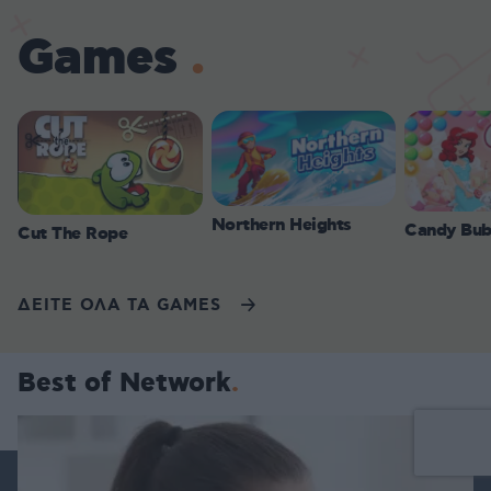
Games
Northern Heights
Candy Bub
Cut The Rope
ΔΕΙΤΕ ΟΛΑ ΤΑ GAMES
Best of Network