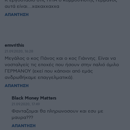
Κ εργοστάσιο στις ΗΠΑ ο κομμουνιστής Γερμανός
αυτά είναι....χαχαχχαχχα
ΑΠΑΝΤΗΣΗ
emvrithis
21.09.2020, 16:28
Μεγάλος ο κος Πάνος και ο κος Γιάννης. Είναι να
νοσταλγείς τις εποχές που ήσουν στην παλιό όμιλο
ΓΕΡΜΑΝΟΥ (εκεί που κάποιοι από εμάς
ανδρωθήκαμε επαγγελματικά).
ΑΠΑΝΤΗΣΗ
Black Money Matters
21.09.2020, 17:49
Φανταζομαι θα πληρωνοσουν και εσυ με
μαυρα???
ΑΠΑΝΤΗΣΗ