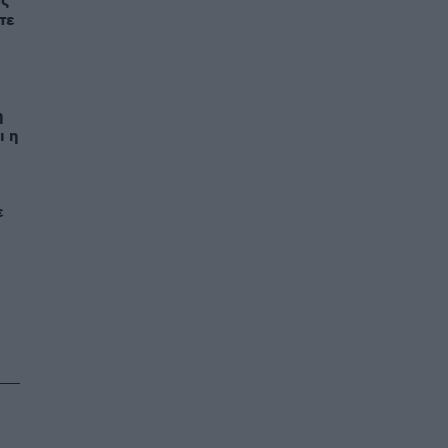
ας
τε
η
ι η
ε