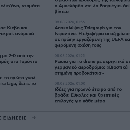
Ορκίστηκε πρόεδρος της Κολομβί
ελιτζάνα, ντομάτα
ο Αμπελάρδο ντε λα Εσπριέγια, δεί
βίντεο
08.08.2026, 01:56
σε Κίεβο και
Αποκαλύψεις Telegraph για τον
νεκροί, ανάμεσά
Ινφαντίνο: Η εξαψήφια αποζημίωσ
σε πρώην εργαζόμενη της UEFA κα
φερόμενη σχέση τους
 με 2-0 από την
08.08.2026, 01:25
σμός στο Τορόντο
Ρωσία για το drone με εκρηκτικά σ
γερμανικό αεροδρόμιο: «Βιαστικά
στημένη προβοκάτσια»
ε το πρώτο γκολ
ra Liga, δείτε το
08.08.2026, 01:00
Ιδέες για πρωινό έτοιμο από το
βράδυ: Εύκολες και θρεπτικές
επιλογές για κάθε μέρα
Σ ΕΙΔΗΣΕΙΣ