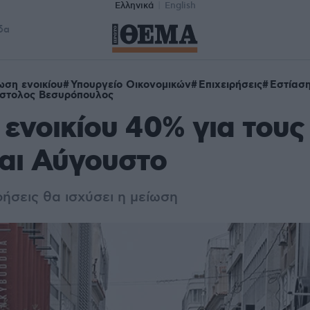
Ελληνικά
English
δα
ωση ενοικίου
Υπουργείο Οικονομικών
Επιχειρήσεις
Εστίασ
στολος Βεσυρόπουλος
ενοικίου 40% για τους
και Αύγουστο
ιρήσεις θα ισχύσει η μείωση