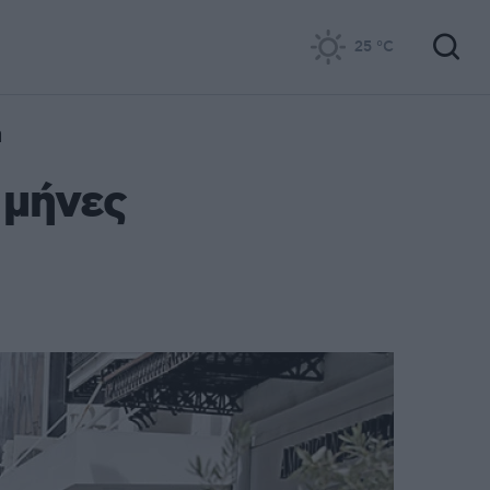
25
°C
η
 μήνες