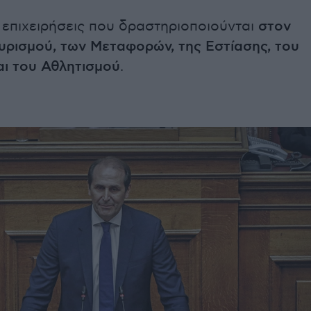
α επιχειρήσεις που δραστηριοποιούνται
στον
υρισμού, των Μεταφορών, της Εστίασης, του
αι του Αθλητισμού
.