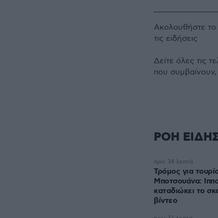
Ακολουθήστε τ
τις ειδήσεις
Δείτε όλες τις τ
που συμβαίνουν,
ΡΟΗ ΕΙΔΗ
πριν 34 λεπτά
Τρόμος για τουρί
Μποτσουάνα: Ιππ
καταδιώκει το σκ
βίντεο