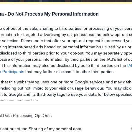
ma -
Do Not Process My Personal Information
to opt-out of the sale, sharing to third parties, or processing of your per
formation for targeted advertising by us, please use the below opt-out s
r selection. Please note that after your opt-out request is processed y
eing interest-based ads based on personal information utilized by us or
υ, ο Υφυπουργός Οικονομικών τονίζει
«η
disclosed to third parties prior to your opt-out. You may separately opt-
ει πλήρη αντίληψη των προβλημάτων που
losure of your personal information by third parties on the IAB’s list of
. This information may also be disclosed by us to third parties on the
IA
υν συγκεκριμένοι κλάδοι και επιχειρήσεις, καθ
Participants
that may further disclose it to other third parties.
 της δυναμικής της οικονομίας. Όπως είχαμε
 that this website/app uses one or more Google services and may gath
ι, το μέτρο της απαλλαγής από την υποχρέωσ
including but not limited to your visit or usage behaviour. You may click 
% του συνολικού μισθώματος για τους μήνες
 to Google and its third-party tags to use your data for below specifi
γουστο 2020 θα ισχύσει για αυτές τις
ogle consent section.
, προσθέτοντας τον κλάδο της εστίασης.
l Data Processing Opt Outs
με τις παρεμβάσεις όπου και όταν χρειάζεται,
o opt-out of the Sharing of my personal data.