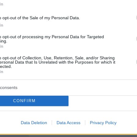
στηρίξουμε επιχειρήσεις, επαγγελματίες και
In
ς».
άνουν και πόσα θα πάρουν πίσω οι ιδιοκτήτες
o opt-out of the Sale of my Personal Data.
In
to opt-out of processing my Personal Data for Targeted
ing.
In
ερα:
o opt-out of Collection, Use, Retention, Sale, and/or Sharing
ersonal Data that Is Unrelated with the Purposes for which it
lected.
 παράταση η μείωση ενοικίων κατά 40% για
In
λιανεμπόριο
consents
ποζημίωση έως 35 ευρώ την ημέρα για τα
CONFIRM
αντίνας
Θεσσαλονίκη: Οι γεωστρατηγικές κινήσεις τω
Data Deletion
Data Access
Privacy Policy
και ο ΟΛΘ