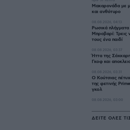
πριν 37 λεπτά
Μακαρονάδα με μ
και ανθότυρο
08.08.2026, 04:13
Ρωσικά πλήγματα 
Μπροβαρί: Τρεις 
τους ένα παιδί
08.08.2026, 03:37
Ήττα της Σάκκαρη
Γκοφ και αποκλει
08.08.2026, 03:31
Ο Κούτσιας πέτυχ
της φετινής Primei
γκολ
08.08.2026, 03:00
ΔΕΙΤΕ ΟΛΕΣ ΤΙ