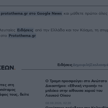
protothema.gr στο Google News
ο
και μάθετε πρώτοι όλες
Ειδήσεις
ελευταίες
από την Ελλάδα και τον Κόσμο, τη στιγ
Protothema.gr
 στο
Ειδήσεις
Δημοφιλή
Σχολιασμ
ΣΕΩΝ
Ο Τραμπ προσφεύγει στο Ανώτατο
στες στη
Δικαστήριο: «Εθνική ντροπή» το
οπόταμος
μπλόκο στην αίθουσα χορού του
άφος τους, δείτε
Λευκού Οίκου
08.08.2026, 02:28