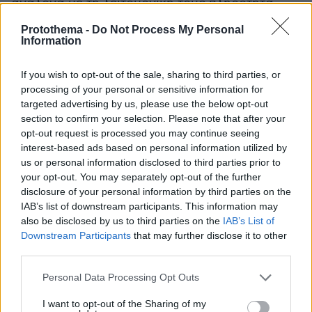
ανάλογα με τη λειτουργική τους πληρότητα.
Protothema -
Do Not Process My Personal
συμβάσεις εργασίας των εργαζομένων
Οι
των
Information
οποίων ανακαλείται οριστικά η αναστολή δεν
δύναται να τεθούν εκ νέου σε αναστολή.
If you wish to opt-out of the sale, sharing to third parties, or
processing of your personal or sensitive information for
targeted advertising by us, please use the below opt-out
Οι επιχειρήσεις μπορούν να:
section to confirm your selection. Please note that after your
opt-out request is processed you may continue seeing
προβαίνουν σε προσωρινή ανάκληση
interest-based ads based on personal information utilized by
us or personal information disclosed to third parties prior to
αναστολής συμβάσεων εργασίας εργαζομένων
your opt-out. You may separately opt-out of the further
τους για κάλυψη έκτακτων, πρόσκαιρων,
disclosure of your personal information by third parties on the
κατεπειγουσών και ανελαστικών αναγκών μετά
IAB’s list of downstream participants. This information may
την επαναπρόσληψή τους. Σε αυτή την
also be disclosed by us to third parties on the
IAB’s List of
Downstream Participants
that may further disclose it to other
περίπτωση οι εργοδότες-επιχειρήσεις
third parties.
υποχρεούνται να το γνωστοποιήσουν στο
«ΥΠΕΥΘΥΝΗ
έντυπο του Π.Σ. ΕΡΓΑΝΗ
Please note that this website/app uses one or more Google
Personal Data Processing Opt Outs
services and may gather and store information including but
ΔΗΛΩΣΗ ΠΡΟΣΩΡΙΝΗΣ ΑΝΑΚΛΗΣΗΣ
not limited to your visit or usage behaviour. You may click to
I want to opt-out of the Sharing of my
ΑΝΑΣΤΟΛΗΣ ΣΥΜΒΑΣΗΣ ΓΙΑ ΕΚΤΑΚΤΕΣ,