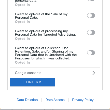
personal data.
grant or deny consent to Google and its third-party tags to
Opted In
ΚΑΤΕΠΕΙΓΟΥΣΕΣ, ΜΗ ΑΝΑΒΑΛΛΟΜΕΝΕΣ ΚΑΙ
use your data for below specified purposes in below Google
ΑΝΕΛΑΣΤΙΚΕΣ ΑΝΑΓΚΕΣ»
, σε κάθε
consent section.
I want to opt-out of the Sale of my
Personal Data.
περίπτωση πριν από την έναρξη
Opted In
πραγματοποίησης της παρεχόμενης έκτακτης
I want to opt-out of processing my
εργασίας. Το χρονικό διάστημα της
Personal Data for Targeted Advertising.
προσωρινής ανάκλησης της αναστολής των
Opted In
συμβάσεων εργασίας θεωρείται χρόνος
I want to opt-out of Collection, Use,
εργασίας που αμείβεται εξ ολοκλήρου από
Retention, Sale, and/or Sharing of my
Personal Data that Is Unrelated with the
τους εργοδότες-επιχειρήσεις. Στην περίπτωση
Purposes for which it was collected.
Opted In
αυτή η αναστολή των συμβάσεων εργασίας
των εργαζομένων δεν μπορεί να παραταθεί
Google consents
πέραν της 30ης Σεπτεμβρίου 2020.
CONFIRM
Μηχανισμού «ΣΥΝ-
κάνουν χρήση του
ΕΡΓΑΣΙΑ» δ
ηλαδή να υπαγάγουν στον εν λόγω
Data Deletion
Data Access
Privacy Policy
μηχανισμό εργαζόμενους με συμβάσεις
πλήρους απασχόλησης, εφόσον έχουν προβεί