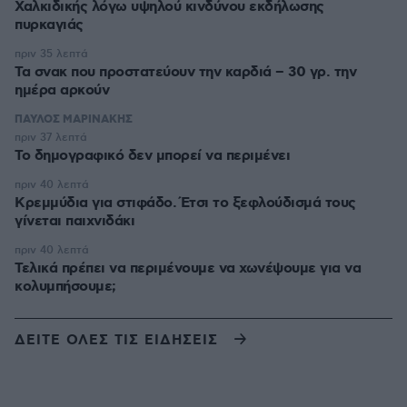
Χαλκιδικής λόγω υψηλού κινδύνου εκδήλωσης
πυρκαγιάς
πριν 35 λεπτά
Τα σνακ που προστατεύουν την καρδιά – 30 γρ. την
ημέρα αρκούν
ΠΑΥΛΟΣ ΜΑΡΙΝΑΚΗΣ
πριν 37 λεπτά
Το δημογραφικό δεν μπορεί να περιμένει
πριν 40 λεπτά
Κρεμμύδια για στιφάδο. Έτσι το ξεφλούδισμά τους
γίνεται παιχνιδάκι
πριν 40 λεπτά
Τελικά πρέπει να περιμένουμε να χωνέψουμε για να
κολυμπήσουμε;
ΔΕΙΤΕ ΟΛΕΣ ΤΙΣ ΕΙΔΗΣΕΙΣ