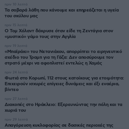
πριν 10 λεπτά
Τα σοβαρά λάθη που κάνουμε και επηρεάζεται η υγεία
του σκύλου μας
πριν 15 λεπτά
Ο Τομ Χόλαντ δάκρυσε όταν είδε τη Ζεντάγια στον
«μυστικό» γάμο τους στην Αγγλία
πριν 19 λεπτά
«Μπαϊράκι» του Νετανιάχου, απορρίπτει το ειρηνευτικό
σχέδιο του Τραμπ για τη Γάζα: Δεν αποσύρουμε τον
στρατό μέχρι να αφοπλιστεί εντελώς η Χαμάς
πριν 24 λεπτά
Φωτιά στο Κορωπί, 112 στους κατοίκους για ετοιμότητα:
Επιχειρούν ισχυρές επίγειες δυνάμεις και έξι εναέρια,
βίντεο
πριν 27 λεπτά
Διακοπές στο Ηράκλειο: Εξερευνώντας την πόλη και τα
χωριά του
πριν 29 λεπτά
Απαγόρευση κυκλοφορίας σε δασικές περιοχές της