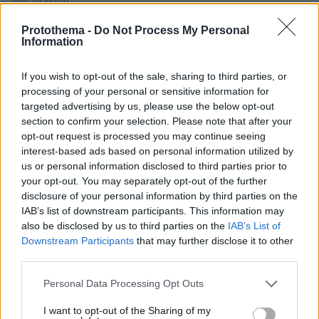
πριν 26 λεπτά
Τα 21 καλύτερα εστιατόρια στο Ιόνιο
Protothema -
Do Not Process My Personal
πριν 27 λεπτά
Information
Νετανιάχου: Το Ισραήλ απορρίπτει το ειρηνευτικό
σχέδιο του Τραμπ για τη Γάζα, δεν αποσύρουμε τον
If you wish to opt-out of the sale, sharing to third parties, or
στρατό μέχρι να αφοπλιστεί εντελώς η Χαμάς
processing of your personal or sensitive information for
πριν 31 λεπτά
targeted advertising by us, please use the below opt-out
Οι «loneliness influencers» κάνουν τη μοναξιά να
section to confirm your selection. Please note that after your
μοιάζει με τάση
opt-out request is processed you may continue seeing
interest-based ads based on personal information utilized by
πριν 31 λεπτά
us or personal information disclosed to third parties prior to
Κινήσεις που μπορεί να σώσουν τον σκύλο σας από μια
your opt-out. You may separately opt-out of the further
φωτιά
disclosure of your personal information by third parties on the
πριν 39 λεπτά
IAB’s list of downstream participants. This information may
Η Κλέλια Ανδριολάτου έβαλε το μαγιό της και έκανε
also be disclosed by us to third parties on the
IAB’s List of
γιόγκα δίπλα στον Αχέροντα, δείτε βίντεο
Downstream Participants
that may further disclose it to other
third parties.
ΔΕΙΤΕ ΟΛΕΣ ΤΙΣ ΕΙΔΗΣΕΙΣ
Please note that this website/app uses one or more Google
Personal Data Processing Opt Outs
services and may gather and store information including but
not limited to your visit or usage behaviour. You may click to
I want to opt-out of the Sharing of my