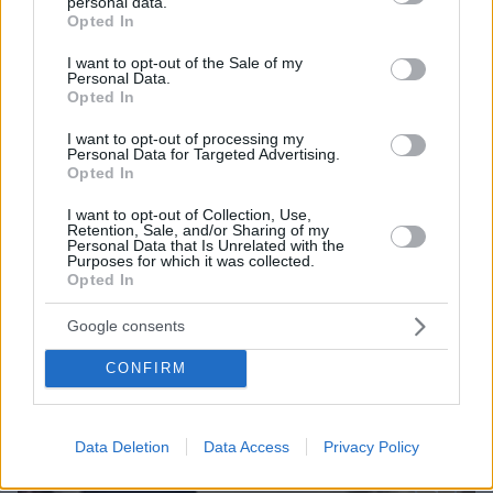
personal data.
grant or deny consent to Google and its third-party tags to
Opted In
ΤΑ ΠΙΟ ΔΗΜΟΦΙΛΗ
use your data for below specified purposes in below Google
consent section.
I want to opt-out of the Sale of my
Personal Data.
Opted In
I want to opt-out of processing my
Personal Data for Targeted Advertising.
Opted In
I want to opt-out of Collection, Use,
Retention, Sale, and/or Sharing of my
Personal Data that Is Unrelated with the
Purposes for which it was collected.
Opted In
Google consents
CONFIRM
Data Deletion
Data Access
Privacy Policy