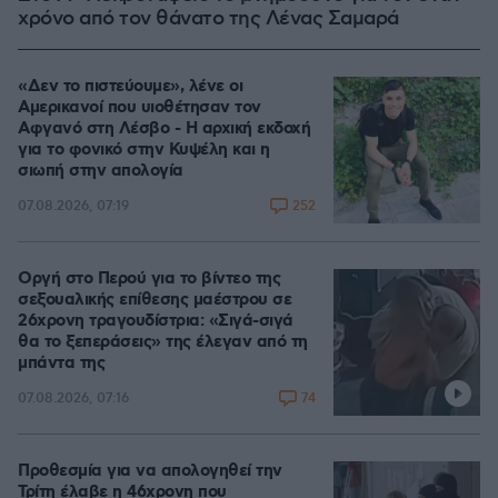
χρόνο από τον θάνατο της Λένας Σαμαρά
«Δεν το πιστεύουμε», λένε οι
Αμερικανοί που υιοθέτησαν τον
Αφγανό στη Λέσβο - Η αρχική εκδοχή
για το φονικό στην Κυψέλη και η
σιωπή στην απολογία
252
07.08.2026, 07:19
Οργή στο Περού για το βίντεο της
σεξουαλικής επίθεσης μαέστρου σε
26χρονη τραγουδίστρια: «Σιγά-σιγά
θα το ξεπεράσεις» της έλεγαν από τη
μπάντα της
74
07.08.2026, 07:16
Προθεσμία για να απολογηθεί την
Τρίτη έλαβε η 46χρονη που