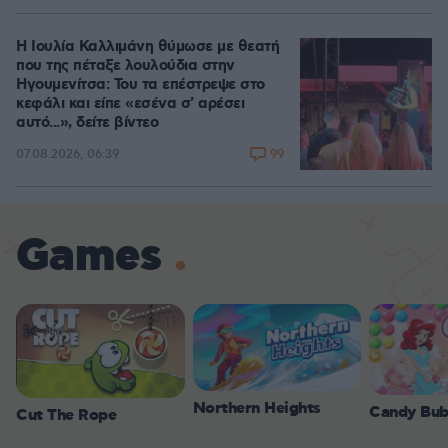
Η Ιουλία Καλλιμάνη θύμωσε με θεατή
που της πέταξε λουλούδια στην
Ηγουμενίτσα: Του τα επέστρεψε στο
κεφάλι και είπε «εσένα σ' αρέσει
αυτό...», δείτε βίντεο
99
07.08.2026, 06:39
Games
Northern Heights
Candy Bub
Cut The Rope