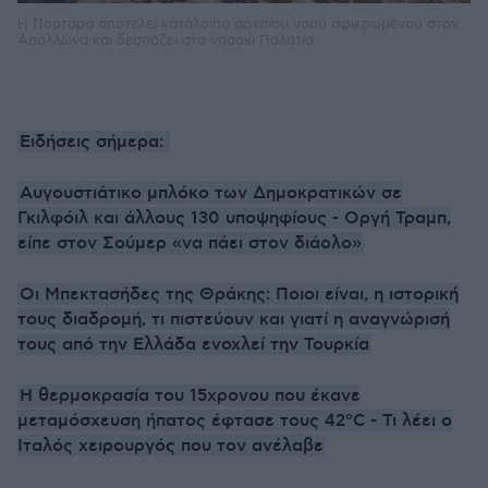
Η Πορτάρα αποτελεί κατάλοιπο αρχαίου ναού αφιερωμένου στον
Απόλλωνα και δεσπόζει στο νησάκι Παλάτια
Ειδήσεις σήμερα:
Αυγουστιάτικο μπλόκο των Δημοκρατικών σε
Γκιλφόιλ και άλλους 130 υποψηφίους - Οργή Τραμπ,
είπε στον Σούμερ «να πάει στον διάολο»
Οι Μπεκτασήδες της Θράκης: Ποιοι είναι, η ιστορική
τους διαδρομή, τι πιστεύουν και γιατί η αναγνώρισή
τους από την Ελλάδα ενοχλεί την Τουρκία
Η θερμοκρασία του 15χρονου που έκανε
μεταμόσχευση ήπατος έφτασε τους 42°C - Τι λέει ο
Ιταλός χειρουργός που τον ανέλαβε