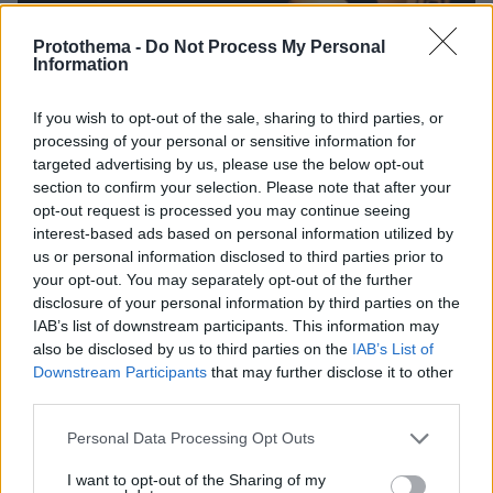
Protothema -
Do Not Process My Personal
Information
If you wish to opt-out of the sale, sharing to third parties, or
processing of your personal or sensitive information for
targeted advertising by us, please use the below opt-out
section to confirm your selection. Please note that after your
opt-out request is processed you may continue seeing
interest-based ads based on personal information utilized by
us or personal information disclosed to third parties prior to
your opt-out. You may separately opt-out of the further
disclosure of your personal information by third parties on the
IAB’s list of downstream participants. This information may
also be disclosed by us to third parties on the
IAB’s List of
Downstream Participants
that may further disclose it to other
27.07.2026, 06:00
third parties.
Το μέλλον της τεχνολογίας
Please note that this website/app uses one or more Google
Personal Data Processing Opt Outs
03.08.2026, 10:56
services and may gather and store information including but
Η Smart φοιτητική κατοικία στην καρδιά της Αθήνας
not limited to your visit or usage behaviour. You may click to
I want to opt-out of the Sharing of my