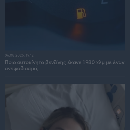
06.08.2026, 19:12
Ποιο αυτοκίνητο βενζίνης έκανε 1.980 χλμ με έναν
ανεφοδιασμό;