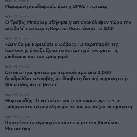
πριν 10 λεπτά
Μειωμένη κερδοφορία έχει η BMW. Τι φταίει;
πριν 12 λεπτά
O Τράβις Μπάρκερ εξήγησε γιατί αποκάλυψαν τώρα την
αποβολή που είχε η Κόρτνεϊ Καρντάσιαν το 2021
πριν 14 λεπτά
«Δεν θα με κυριεύσει ο φόβος»: Ο περιπτεράς της
Γαστούνης άνοιξε ξανά το κατάστημά του μετά τις
επιθέσεις και τον εμπρησμό
πριν 14 λεπτά
Εντοπίστηκε φυτεία με περισσότερα από 2.000
δενδρύλλια κάνναβης σε δύσβατη δασική περιοχή στην
Φθιώτιδα, δείτε βίντεο
πριν 14 λεπτά
Θυρεοειδής: Τι να τρώτε και τι να αποφεύγετε – Τα
τρόφιμα και τα συμπληρώματα που χρειάζονται προσοχή
πριν 16 λεπτά
Ποιο είναι το αγαπημένο αυτοκίνητο του Κυριάκου
Μητσοτάκη