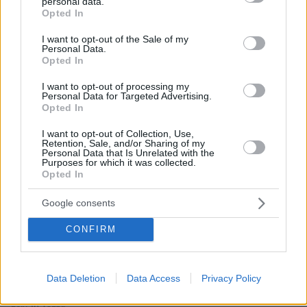
personal data.
grant or deny consent to Google and its third-party tags to
Opted In
use your data for below specified purposes in below Google
26.07.2026, 09:54
consent section.
I want to opt-out of the Sale of my
Επαγγελματική Εκπαίδευση & Εξειδίκευση: Το Mοντέλο που
Personal Data.
σε Bάζει στην Aγορά Eργασίας
Opted In
I want to opt-out of processing my
Personal Data for Targeted Advertising.
ΡΟΗ ΕΙΔΗΣΕΩΝ
Opted In
Ειδήσεις
Δημοφιλή
Σχολιασμένα
I want to opt-out of Collection, Use,
Retention, Sale, and/or Sharing of my
Personal Data that Is Unrelated with the
πριν 5 λεπτά
Purposes for which it was collected.
Μέχρι το τέλος του καλοκαιριού αυτά τα ζώδια θα
Opted In
έχουν βρει την αληθινή αγάπη
Google consents
πριν 5 λεπτά
Άρτος: Όσα πρέπει να γνωρίζουμε για το προζύμι, τη
CONFIRM
μαγιά, το sourdough και το levain
πριν 7 λεπτά
Συνελήφθη 56χρονος στο αεροδρόμιο Μυκόνου με
Data Deletion
Data Access
Privacy Policy
2.280 πακέτα λαθραίων τσιγάρων, δείτε εικόνες