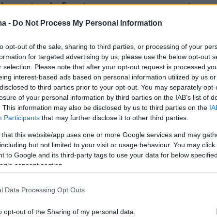
λαχανέ, φιλοξενείται η μουσικοεικαστική
σος κόσμος χωράει στο μπαλκόνι μου, σε
ma -
Do Not Process My Personal Information
Έλενας Μουδίρη-Χασιώτου.
to opt-out of the sale, sharing to third parties, or processing of your per
formation for targeted advertising by us, please use the below opt-out s
 στις 16 και 17 Ιουλίου, στο Αρχαίο Θέατρο
r selection. Please note that after your opt-out request is processed y
ρκαδίας, η θεατρική ομάδα κωφών «Τρελά
eing interest-based ads based on personal information utilized by us or
ουσιάζει την παράσταση Κοινός Λόγος, σε
disclosed to third parties prior to your opt-out. You may separately opt-
losure of your personal information by third parties on the IAB’s list of
 σκηνοθεσία Έλλης Μερκούρη. Τις ίδιες ημέρες
. This information may also be disclosed by us to third parties on the
IA
ό Τέμενος Οσμάν Σαχ (Κουρσούμ Τζαμί) στα
Participants
that may further disclose it to other third parties.
ουσιάζεται η πρωτότυπη θεατρική παράσταση
 that this website/app uses one or more Google services and may gath
Φθινοπωρινά νιάτα, σε κείμενο Αντώνη
including but not limited to your visit or usage behaviour. You may click 
ι σκηνοθεσία Ανθής Φουντά.
 to Google and its third-party tags to use your data for below specifi
ogle consent section.
9 Ιουλίου, παρουσιάζονται δύο παραγωγές: η
l Data Processing Opt Outs
 132 από το σύνολο σύγχρονης μουσικής Erg
 σκηνοθετική επιμέλεια και απαγγελία Νικόλα
o opt-out of the Sharing of my personal data.