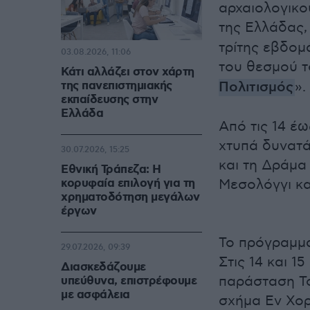
αρχαιολογικο
της Ελλάδας,
τρίτης εβδομ
03.08.2026, 11:06
του θεσμού τ
Κάτι αλλάζει στον χάρτη
της πανεπιστημιακής
Πολιτισμός
».
εκπαίδευσης στην
Ελλάδα
Από τις 14 έω
χτυπά δυνατά
30.07.2026, 15:25
και τη Δράμα 
Εθνική Τράπεζα: Η
κορυφαία επιλογή για τη
Μεσολόγγι κα
χρηματοδότηση μεγάλων
έργων
Το πρόγραμμα
29.07.2026, 09:39
Στις 14 και 1
Διασκεδάζουμε
παράσταση Το
υπεύθυνα, επιστρέφουμε
με ασφάλεια
σχήμα Εν Χορ