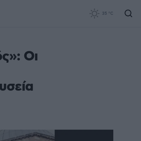
35
°C
ς»: Οι
υσεία