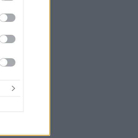
το
υ
ο