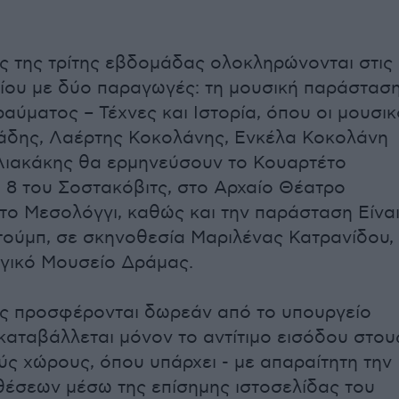
ς της τρίτης εβδομάδας ολοκληρώνονται στις
υλίου με δύο παραγωγές: τη μουσική παράστασ
αύματος – Τέχνες και Ιστορία, όπου οι μουσικ
άδης, Λαέρτης Κοκολάνης, Ενκέλα Κοκολάνη
Λιακάκης θα ερμηνεύσουν το Κουαρτέτο
 8 του Σοστακόβιτς, στο Αρχαίο Θέατρο
ο Μεσολόγγι, καθώς και την παράσταση Είνα
ούμπ, σε σκηνοθεσία Μαριλένας Κατρανίδου,
γικό Μουσείο Δράμας.
ς προσφέρονται δωρεάν από το υπουργείο
 καταβάλλεται μόνον το αντίτιμο εισόδου στου
ύς χώρους, όπου υπάρχει - με απαραίτητη την
έσεων μέσω της επίσημης ιστοσελίδας του