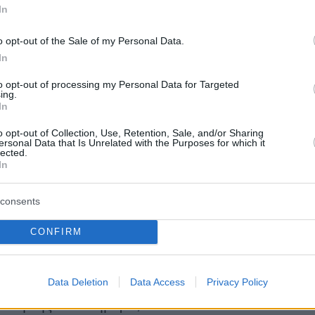
το Εκκλησιαστήριο Αρχαίας Μεσσήνης, καθώς
In
αση μουσικού θεάτρου Η διάσταση της
o opt-out of the Sale of my Personal Data.
σε κείμενο και σκηνοθεσία Μαρίνας Ζερδαλή, σ
In
ί στις Σέρρες.
to opt-out of processing my Personal Data for Targeted
ing.
In
20 Ιουλίου, στο Αρχαίο Θέατρο Δωδώνης στα
o opt-out of Collection, Use, Retention, Sale, and/or Sharing
ersonal Data that Is Unrelated with the Purposes for which it
 Επίλεκτο Ηπειρωτικό Ensemble της Ιεράς
lected.
In
ωαννίνων και ο διεθνώς βραβευμένος
ασίλης Κώστας παρουσιάζουν τη μουσική
consents
τίλαλοι του χρόνου: Από την τέχνη του
αλκιά στη σύγχρονη δημιουργία. Τις ίδιες
CONFIRM
Σχολή Ουρσουλινών στα Λουτρά Τήνου,
ι η έκθεση Στα βήματά τους… 127 χρόνια μετά,
Data Deletion
Data Access
Privacy Policy
τη διατήρηση της υφαντικής τέχνης της Τήνο
ίωσή της στο σήμερα, από το Εικονικό Μουσεί