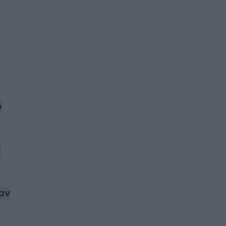
ό
-
αν