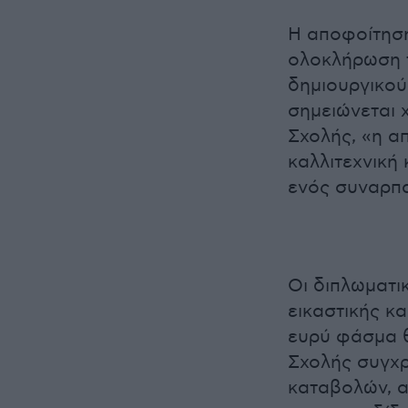
Η αποφοίτηση
ολοκλήρωση τ
δημιουργικού
σημειώνεται 
Σχολής, «η α
καλλιτεχνική
ενός συναρπα
Οι διπλωματι
εικαστικής κ
ευρύ φάσμα θ
Σχολής συγχρ
καταβολών, απ