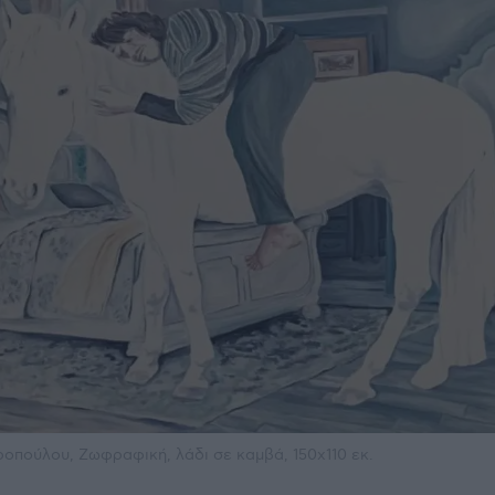
οπούλου, Ζωφραφική, λάδι σε καμβά, 150x110 εκ.