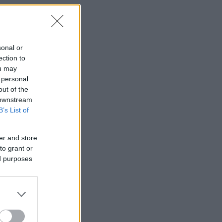
sonal or
ection to
ou may
 personal
out of the
 downstream
B’s List of
er and store
to grant or
ed purposes