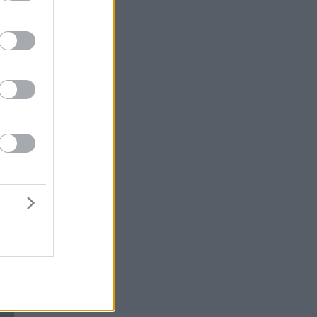
ύ
ο
το
αι