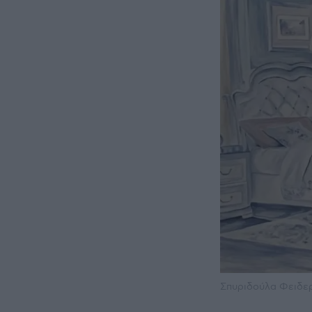
Σπυριδούλα Φειδερ