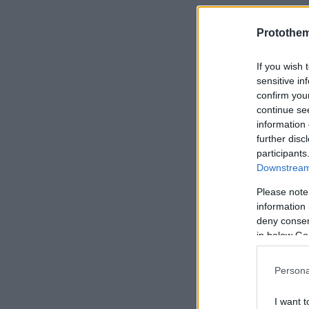
Protothe
If you wish 
sensitive in
confirm you
continue se
information 
further disc
participants
Downstream 
Please note
information 
deny consent
in below Go
Persona
I want t