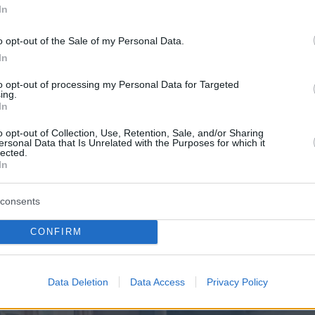
In
o opt-out of the Sale of my Personal Data.
In
 Σχολής, στενά δεμένη με εκείνη του ελληνικο
ινά το 1837 με τη σύσταση του «Σχολείου των
to opt-out of processing my Personal Data for Targeted
ing.
 αποτέλεσε κοινή αφετηρία για την ΑΣΚΤ και τ
In
βιο Πολυτεχνείο. Μέσα από διαδοχικές
o opt-out of Collection, Use, Retention, Sale, and/or Sharing
ις, εξελίχθηκε σε αυτοτελές ανώτατο ίδρυμα 
ersonal Data that Is Unrelated with the Purposes for which it
lected.
ο την καλλιτεχνική και θεωρητική εκπαίδευση.
In
στεγάζεται στην πρώην βιομηχανική μονάδα
consents
», επί της Πειραιώς, όπου λειτουργούν βασικά
η Βιβλιοθήκη, το Θέατρο, ο Κινηματογράφος κ
CONFIRM
 χώρος «Νίκος Κεσσανλής».
Data Deletion
Data Access
Privacy Policy