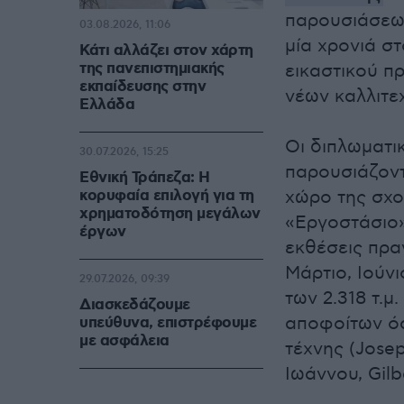
παρουσιάσεων
03.08.2026, 11:06
μία χρονιά σ
Κάτι αλλάζει στον χάρτη
της πανεπιστημιακής
εικαστικού π
εκπαίδευσης στην
νέων καλλιτε
Ελλάδα
Οι διπλωματι
30.07.2026, 15:25
παρουσιάζοντ
Εθνική Τράπεζα: Η
κορυφαία επιλογή για τη
χώρο της σχο
χρηματοδότηση μεγάλων
«Εργοστάσιο»)
έργων
εκθέσεις πρα
Μάρτιο, Ιούν
29.07.2026, 09:39
των 2.318 τ.μ
Διασκεδάζουμε
αποφοίτων όσ
υπεύθυνα, επιστρέφουμε
με ασφάλεια
τέχνης (Josep
Ιωάννου, Gilb