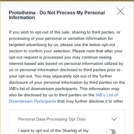
βράχο της Ακρόπολης.
Protothema -
Do Not Process My Personal
Information
If you wish to opt-out of the sale, sharing to third parties, or
processing of your personal or sensitive information for
targeted advertising by us, please use the below opt-out
section to confirm your selection. Please note that after your
opt-out request is processed you may continue seeing
interest-based ads based on personal information utilized by
us or personal information disclosed to third parties prior to
your opt-out. You may separately opt-out of the further
disclosure of your personal information by third parties on the
IAB’s list of downstream participants. This information may
also be disclosed by us to third parties on the
IAB’s List of
Downstream Participants
that may further disclose it to other
third parties.
Please note that this website/app uses one or more Google
Μόνον που σε αυτή την περίπτωση η εταιρεία
Personal Data Processing Opt Outs
services and may gather and store information including but
παραγωγής της συναυλίας είχε φροντίσει να
not limited to your visit or usage behaviour. You may click to
I want to opt-out of the Sharing of my