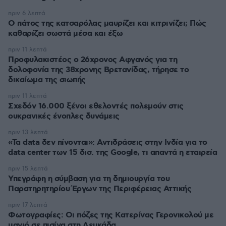
πριν 6 λεπτά
Ο πάτος της κατσαρόλας μαυρίζει και κιτρινίζει; Πώς
καθαρίζει σωστά μέσα και έξω
πριν 11 λεπτά
Προφυλακιστέος ο 26χρονος Αφγανός για τη
δολοφονία της 38χρονης Βρετανίδας, τήρησε το
δικαίωμα της σιωπής
πριν 11 λεπτά
Σχεδόν 16.000 ξένοι εθελοντές πολεμούν στις
ουκρανικές ένοπλες δυνάμεις
πριν 13 λεπτά
«Τα data δεν πίνονται»: Αντιδράσεις στην Ινδία για το
data center των 15 δισ. της Google, τι απαντά η εταιρεία
πριν 15 λεπτά
Υπεγράφη η σύμβαση για τη δημιουργία του
Παρατηρητηρίου Έργων της Περιφέρειας Αττικής
πριν 17 λεπτά
Φωτογραφίες: Οι πόζες της Κατερίνας Γερονικολού με
μαγιό σε πισίνα στη Λευκάδα