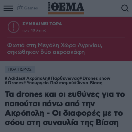
Games
ΣΥΜΒΑΙΝΕΙ ΤΩΡΑ
πριν 40 λεπτά
Φωτιά στη Μεγάλη Χώρα Αγρινίου,
σηκώθηκαν δύο αεροσκάφη
ΠΟΛΙΤΙΣΜΟΣ
Adidas
Ακρόπολη
Παρθενώνας
Drones show
Drones
Υπουργείο Πολιτισμού
Άννα Βίσση
Τα drones και οι ευθύνες για το
παπούτσι πάνω από την
Ακρόπολη - Οι διαφορές με το
σόου στη συναυλία της Βίσση