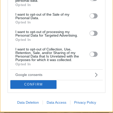
εξασφαλίσει τις απαραίτητες άδειες εναέριας
personal data.
grant or deny consent to Google and its third-party tags to
Opted In
φωτογράφισης και κινηματογράφησης από το
use your data for below specified purposes in below Google
αρμόδιο Κεντρικό Συμβούλιο Νεωτέρων
consent section.
I want to opt-out of the Sale of my
Personal Data.
Μνημείων του υπουργείου Πολιτισμού και
Opted In
δεδομένου ότι οι εικόνες από τα drones
I want to opt-out of processing my
προβάλλονταν σε πιο μακρινή απόσταση από
Personal Data for Targeted Advertising.
την Ακρόπολη δεν φάνηκε να ενοχλούν.
Opted In
I want to opt-out of Collection, Use,
Retention, Sale, and/or Sharing of my
Personal Data that Is Unrelated with the
Purposes for which it was collected.
Opted In
Google consents
CONFIRM
Data Deletion
Data Access
Privacy Policy