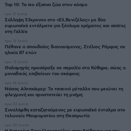
Top 10: Τα πιο έξυπνα ζώα στον κόσμο
πριν 11 λεπτά
Σύλληψη 53χρονου στο «Ελ.Βενιζέλος» με δύο
ευρωπαϊκά εντάλματα για ξέπλυμα χρήματος και απάτες
στη Γαλλία
πριν 12 λεπτά
Πέθανε ο σπουδαίος διανοούμενος, Στέλιος Ράμφος σε
ηλικία 87 ετών
πριν 13 λεπτά
Θαλαμηγός προσάραξε σε παραλία στα Κύθηρα, σώος ο
μοναδικός επιβαίνων του σκάφους
πριν 16 λεπτά
Νόσος Αλτσχάιμερ: Το ταπεινό μέταλλο που μειώνει τη
φλεγμονή και προστατεύει τη μνήμη
πριν 23 λεπτά
Συνελήφθη καταζητούμενος με ευρωπαϊκό ένταλμα στο
τελωνείο Μαυροματίου στη Θεσπρωτία
πριν 30 λεπτά