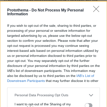
Η Κατερίνα Σακελλαροπούλου στην Επίδαυρο για την
παράσταση Αντιγόνη - Δείτε την εμφάνισή της
Protothema -
Do Not Process My Personal
πριν 32 λεπτά
Information
ΓΕΕΘΑ: Υπεγράφη το Κοινό Σχέδιο Δράσης Ελλάδας,
Κύπρου, Ιορδανίας για το 2026
If you wish to opt-out of the sale, sharing to third parties, or
processing of your personal or sensitive information for
targeted advertising by us, please use the below opt-out
ΔΕΙΤΕ ΟΛΕΣ ΤΙΣ ΕΙΔΗΣΕΙΣ
section to confirm your selection. Please note that after your
opt-out request is processed you may continue seeing
interest-based ads based on personal information utilized by
us or personal information disclosed to third parties prior to
ΤΑ ΠΙΟ ΔΗΜΟΦΙΛΗ
your opt-out. You may separately opt-out of the further
disclosure of your personal information by third parties on the
IAB’s list of downstream participants. This information may
also be disclosed by us to third parties on the
IAB’s List of
Downstream Participants
that may further disclose it to other
third parties.
Please note that this website/app uses one or more Google
Personal Data Processing Opt Outs
services and may gather and store information including but
not limited to your visit or usage behaviour. You may click to
I want to opt-out of the Sharing of my