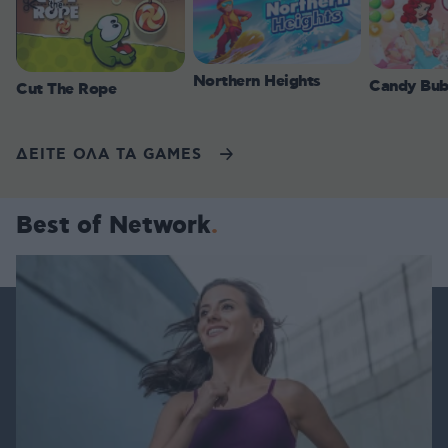
Northern Heights
Candy Bub
Cut The Rope
ΔΕΙΤΕ ΟΛΑ ΤΑ GAMES
Best of Network