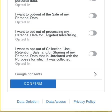
personal data.
grant or deny consent to Google and its third-party tags to
Opted In
use your data for below specified purposes in below Google
consent section.
I want to opt-out of the Sale of my
Personal Data.
Opted In
I want to opt-out of processing my
Personal Data for Targeted Advertising.
Opted In
I want to opt-out of Collection, Use,
Retention, Sale, and/or Sharing of my
Personal Data that Is Unrelated with the
Purposes for which it was collected.
Opted In
10.08.2026, 12:21
«Δεν ήταν κοντά στο παιδί και πριν έναν μήνα το
Google consents
είχε αφήσει ξανά μόνο» ισχυρίζεται ο ιδιοκτήτης
του beach bar για τον πατέρα του 4χρονου στην
CONFIRM
Πάρο
Data Deletion
Data Access
Privacy Policy