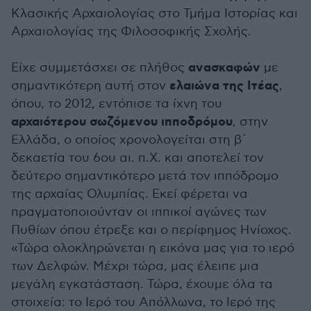
Κλασικής Αρχαιολογίας στο Τμήμα Ιστορίας και
Αρχαιολογίας της Φιλοσοφικής Σχολής.
ανασκαφών
Είχε συμμετάσχει σε πλήθος
με
ελαιώνα της Ιτέας
σημαντικότερη αυτή στον
,
όπου, το 2012, εντόπισε τα ίχνη του
αρχαιότερου σωζόμενου ιπποδρόμου
, στην
Ελλάδα, ο οποίος χρονολογείται στη β΄
δεκαετία του 6ου αι. π.Χ. και αποτελεί τον
δεύτερο σημαντικότερο μετά τον ιππόδρομο
της αρχαίας Ολυμπίας. Εκεί φέρεται να
πραγματοποιούνταν οι ιππικοί αγώνες των
Πυθίων όπου έτρεξε και ο περίφημος Ηνίοχος.
«Τώρα ολοκληρώνεται η εικόνα μας για το ιερό
των Δελφών. Μέχρι τώρα, μας έλειπε μια
μεγάλη εγκατάσταση. Τώρα, έχουμε όλα τα
στοιχεία: το Ιερό του Απόλλωνα, το Ιερό της