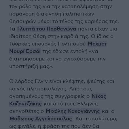
τον ρόλο της για την καταπολέμηση στην
παράνομη διακίνηση πολιτιστικών
θησαυρών μέχρι το τέλος της καριέρας της.
Τα
Γλυπτά του Παρθενώνα
πάντα είχαν μια
ιδιαίτερη θέση στην καρδιά της. Ο ίδιος ο
Τούρκος υπουργός Πολιτισμού
Μεχμέτ
Νουρί Ερσόι
της έδωσε εντολή «να
διατηρήσουμε και να ενισχύσουμε την
υποστήριξή μας».
Ο λόρδος Ελγιν είναι κλέφτης, ψεύτης και
κοινός πλιατσικολόγος. Από τους
αγαπημένους της συγγραφείς ο
Νίκος
Καζαντζάκης
και από τους Ελληνες
σκηνοθέτες ο
Μιχάλης Κακογιάννης
και ο
Θόδωρος Αγγελόπουλος
. Και το καλύτερο,
ως φινάλε, η φράση της που δεν θα