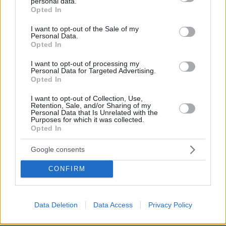
personal data.
grant or deny consent to Google and its third-party tags to
Opted In
use your data for below specified purposes in below Google
Δ.Δ.: Για εμάς η επιστροφή των Γλυπτών
consent section.
I want to opt-out of the Sale of my
του Παρθενώνα είναι μια υπόθεση υψίστης,
Personal Data.
Opted In
μοναδικής σημασίας.
I want to opt-out of processing my
Personal Data for Targeted Advertising.
Ζ.Μ.: Φυσικά. Επιστρέφοντας στα Γλυπτά
Opted In
του Παρθενώνα, δεν τα βλέπω ως κάτι έξω
I want to opt-out of Collection, Use,
από αυτό. Αφαιρέθηκαν από την Ελλάδα με
Retention, Sale, and/or Sharing of my
Personal Data that Is Unrelated with the
έναν πολύ σκιώδη τρόπο και αποκόπηκαν
Purposes for which it was collected.
από εκεί που ανήκουν. Για διάφορους
Opted In
λόγους, οι Ελληνες είναι συνδεδεμένοι με
Google consents
τον
Παρθενώνα
. Είναι ένας συμβολικός
χώρος όχι μόνο για την αισθητική του αξία,
CONFIRM
αλλά και λόγω του ιστορικού του
υπόβαθρου, και το πιο σημαντικό, της
Data Deletion
Data Access
Privacy Policy
αντίληψής του μέσω του πρίσματος της
ταυτότητας. Αυτό δίνει περισσότερο