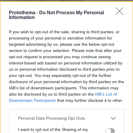
Σελτζούκοι και οι Οθωμανοί.
Protothema -
Do Not Process My Personal
Δ.Δ.: Και άλλοι πολιτισμοί.
Information
Ζ.Μ.: Αυτοί είναι μόνο οι κυρίαρχοι
If you wish to opt-out of the sale, sharing to third parties, or
processing of your personal or sensitive information for
πολιτισμοί, που ονομάζουν μια εποχή λόγω
targeted advertising by us, please use the below opt-out
του ότι κατείχαν την πλειοψηφία. Υπάρχουν
section to confirm your selection. Please note that after your
επίσης πολλοί άλλοι πολιτισμοί άξιοι
opt-out request is processed you may continue seeing
επαίνου. Μια τέτοια κληρονομιά δεν σου
interest-based ads based on personal information utilized by
us or personal information disclosed to third parties prior to
επιτρέπει να κάνεις διακρίσεις ή να έχεις
your opt-out. You may separately opt-out of the further
μια περιορισμένη κατανόηση. Σε
disclosure of your personal information by third parties on the
προσωπικό επίπεδο, μπορεί να αισθάνεσαι
IAB’s list of downstream participants. This information may
περισσότερο συνδεδεμένος με ορισμένους
also be disclosed by us to third parties on the
IAB’s List of
πολιτισμούς λόγω αισθητικών ή άλλων
Downstream Participants
that may further disclose it to other
third parties.
λόγων. Ως επαγγελματίας όμως δεν
μπορείς να κάνεις διακρίσεις όσον αφορά
Please note that this website/app uses one or more Google
Personal Data Processing Opt Outs
services and may gather and store information including but
την προστασία κάθε πολιτιστικού
not limited to your visit or usage behaviour. You may click to
I want to opt-out of the Sharing of my
αντικειμένου.