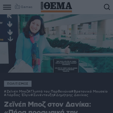
Games
ΠΟΛΙΤΙΣΜΟΣ
Ζεϊνέπ Μποζ
Γλυπτά του Παρθενώνα
Βρετανικό Μουσείο
Λόρδος Έλγιν
Συνέντευξη
Δημήτρης Δανίκας
Ζεϊνέπ Μποζ στον Δανίκα:
«Πήρα προσωπικά την