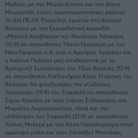
Μαλένη με την Μαρία Κίτσου και τον Φάνη
Μουρατίδη στους πρωταγωνιστικούς ρόλους.
Το ΔΗ.ΠΕ.ΘΕ Ρούμελης έρχεται στο θέατρο
Κολωνού με την ξεκαρδιστική κωμωδία
«Μαλλιά Κουβάρια» του Νικόλαου Λάσκαρη
(10.9) σε σκηνοθεσία Τάσου Πυργιέρη με τον
Νίκο Ορφανό, κ.ά, ενώ ο Αργύρης Αγγέλου και
η Ιωάννα Πηλιχού μας υποδέχονται με το
θρίλερ «Ο Συλλέκτης» του Τζων Φώουλς (12.9)
σε σκηνοθεσία Αλέξανδρου Κοέν. Η σκηνή του
θεάτρου θα φιλοξενήσει τον «Οιδίπους
Τύραννος» (19.9) του Σοφοκλή σε σκηνοθεσία
Σίμου Κακάλα με τους Γιάννη Στάνκογλου και
Μαριλίτα Λαμπροπούλου, αλλά και την
«Ηλέκτρα» του Σοφοκλή (21.9) σε σκηνοθεσία
Λίλλυς Μελεμέ με την Λένα Παπαληγούρα στον
ομώνυμο ρόλο και τους Ελισάβετ Μουτάφη,