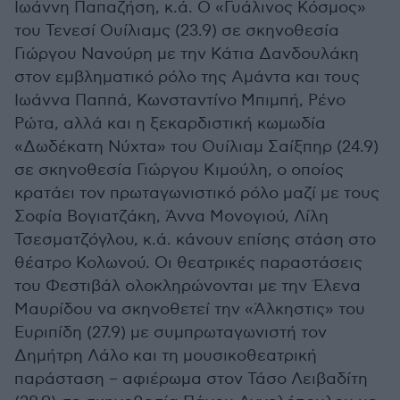
Ιωάννη Παπαζήση, κ.ά. Ο «Γυάλινος Κόσμος»
του Τενεσί Ουίλιαμς (23.9) σε σκηνοθεσία
Γιώργου Νανούρη με την Κάτια Δανδουλάκη
στον εμβληματικό ρόλο της Αμάντα και τους
Ιωάννα Παππά, Κωνσταντίνο Μπιμπή, Ρένο
Ρώτα, αλλά και η ξεκαρδιστική κωμωδία
«Δωδέκατη Νύχτα» του Ουίλιαμ Σαίξπηρ (24.9)
σε σκηνοθεσία Γιώργου Κιμούλη, ο οποίος
κρατάει τον πρωταγωνιστικό ρόλο μαζί με τους
Σοφία Βογιατζάκη, Άννα Μονογιού, Λίλη
Τσεσματζόγλου, κ.ά. κάνουν επίσης στάση στο
θέατρο Κολωνού. Οι θεατρικές παραστάσεις
του Φεστιβάλ ολοκληρώνονται με την Έλενα
Μαυρίδου να σκηνοθετεί την «Άλκηστις» του
Ευριπίδη (27.9) με συμπρωταγωνιστή τον
Δημήτρη Λάλο και τη μουσικοθεατρική
παράσταση – αφιέρωμα στον Τάσο Λειβαδίτη