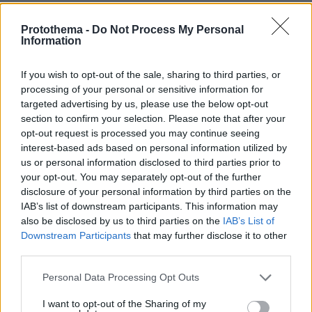
30.07.2026, 09:33
Το DEI College παρουσιάζει τη Sophia. Την πρώτη 24/7
Protothema -
Do Not Process My Personal
βοηθό AI που αλλάζει τον τρόπο με τον οποίο μαθαίνουν οι
Information
φοιτητές
If you wish to opt-out of the sale, sharing to third parties, or
03.08.2026, 10:56
processing of your personal or sensitive information for
Η Smart φοιτητική κατοικία στην καρδιά της Αθήνας
targeted advertising by us, please use the below opt-out
section to confirm your selection. Please note that after your
29.07.2026, 09:39
opt-out request is processed you may continue seeing
Διασκεδάζουμε υπεύθυνα, επιστρέφουμε με ασφάλεια
interest-based ads based on personal information utilized by
us or personal information disclosed to third parties prior to
your opt-out. You may separately opt-out of the further
disclosure of your personal information by third parties on the
ΡΟΗ ΕΙΔΗΣΕΩΝ
IAB’s list of downstream participants. This information may
also be disclosed by us to third parties on the
IAB’s List of
Ειδήσεις
Δημοφιλή
Σχολιασμένα
Downstream Participants
that may further disclose it to other
third parties.
πριν 6 λεπτά
Please note that this website/app uses one or more Google
Personal Data Processing Opt Outs
Είμαι πια τόσο χορτασμένη, όντως αισθάνομαι ότι τα
services and may gather and store information including but
έχω κάνει όλα, δήλωσε η Μαρία Κορινθίου
not limited to your visit or usage behaviour. You may click to
I want to opt-out of the Sharing of my