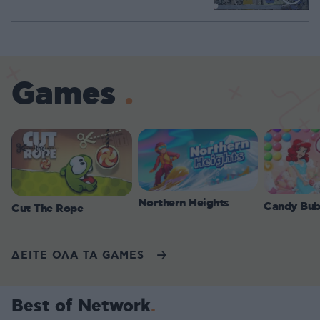
Loaded
:
70.35%
Games
Northern Heights
Candy Bub
Cut The Rope
ΔΕΙΤΕ ΟΛΑ ΤΑ GAMES
Best of Network