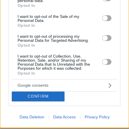
personal data.
πριν 9 λεπτά
grant or deny consent to Google and its third-party tags to
Opted In
Θύμα απάτης γυναίκα στη Μαγνησία: Δήθεν τεχνικοί του
use your data for below specified purposes in below Google
ΔΕΔΔΗΕ της είπαν ότι θα γίνει έκρηξη στο σπίτι της και
consent section.
I want to opt-out of the Sale of my
της άρπαξαν τα κοσμήματα
Personal Data.
Opted In
πριν 10 λεπτά
Οικογενειακή φωτογραφία για τον έναν χρόνο από τον
I want to opt-out of processing my
θάνατο της Λένας Σαμαρά δημοσίευσε ο αδερφός της,
Personal Data for Targeted Advertising.
Opted In
Κώστας
πριν 11 λεπτά
I want to opt-out of Collection, Use,
Retention, Sale, and/or Sharing of my
«Το σπασμένο είναι πιο αρρενωπό»: Ρώσοι
Personal Data that Is Unrelated with the
καταστρέφουν τα πανάκριβα iPhone 17 για να δείχνουν
Purposes for which it was collected.
«πιο άνδρες» (vid)
Opted In
πριν 12 λεπτά
Google consents
«Ξυπνούσε έως και εφτά φορές την νύχτα»: Η περίεργη
συνήθεια του Τζο Μπάιντεν πριν διαγνωστεί με καρκίνο
CONFIRM
του προστάτη
πριν 18 λεπτά
Η απουσία μέσα στη νύχτα και η λεπτομέρεια στα
Data Deletion
Data Access
Privacy Policy
μηνύματα: Πώς η σύζυγος του Αφγανού ξεκίνησε να τον
υποπτεύεται για τη δολοφονία της Βρετανίδας στην