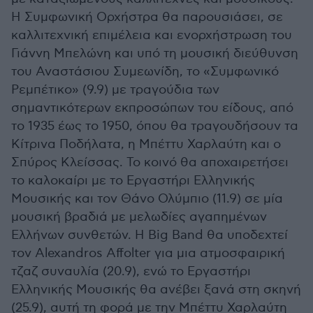
Η Συμφωνική Ορχήστρα θα παρουσιάσει, σε
καλλιτεχνική επιμέλεια και ενορχήστρωση του
Γιάννη Μπελώνη και υπό τη μουσική διεύθυνση
του Αναστάσιου Συμεωνίδη, το «Συμφωνικό
Ρεμπέτικο» (9.9) με τραγούδια των
σημαντικότερων εκπροσώπων του είδους, από
το 1935 έως το 1950, όπου θα τραγουδήσουν τα
Κίτρινα Ποδήλατα, η Μπέττυ Χαρλαύτη και ο
Σπύρος Κλείσσας. Το κοινό θα αποχαιρετήσει
το καλοκαίρι με το Εργαστήρι Ελληνικής
Μουσικής και τον Θάνο Ολύμπιο (11.9) σε μία
μουσική βραδιά με μελωδίες αγαπημένων
Ελλήνων συνθετών. Η Big Band θα υποδεχτεί
τον Alexandros Affolter για μια ατμοσφαιρική
τζαζ συναυλία (20.9), ενώ το Εργαστήρι
Ελληνικής Μουσικής θα ανέβει ξανά στη σκηνή
(25.9), αυτή τη φορά με την Μπέττυ Χαρλαύτη