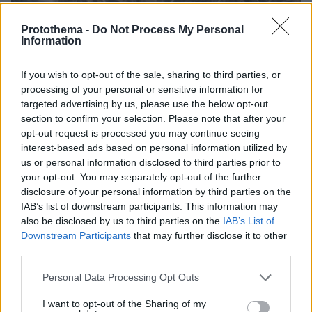
Protothema -
Do Not Process My Personal
Information
If you wish to opt-out of the sale, sharing to third parties, or
06.08.2026, 16:39
processing of your personal or sensitive information for
Πέθανε το άσπρο κουτάβι που συμβίωνε με αγέλη
targeted advertising by us, please use the below opt-out
λύκων στην Κεντρική Μακεδονία: Καλό ταξίδι
section to confirm your selection. Please note that after your
μικρέ, δείτε βίντεο
opt-out request is processed you may continue seeing
interest-based ads based on personal information utilized by
us or personal information disclosed to third parties prior to
your opt-out. You may separately opt-out of the further
disclosure of your personal information by third parties on the
IAB’s list of downstream participants. This information may
also be disclosed by us to third parties on the
IAB’s List of
Downstream Participants
that may further disclose it to other
third parties.
Please note that this website/app uses one or more Google
Personal Data Processing Opt Outs
services and may gather and store information including but
not limited to your visit or usage behaviour. You may click to
I want to opt-out of the Sharing of my