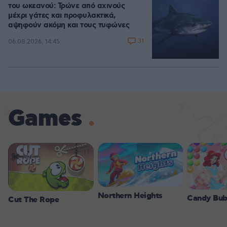
του ωκεανού: Τρώνε από αχινούς
μέχρι γάτες και προφυλακτικά,
αψηφούν ακόμη και τους τυφώνες
31
06.08.2026, 14:45
Games
Northern Heights
Candy Bub
Cut The Rope