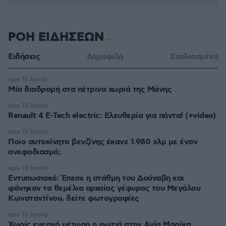
ΡΟΗ ΕΙΔΗΣΕΩΝ
Ειδήσεις
Δημοφιλή
Σχολιασμένα
πριν 11 λεπτά
Μία διαδρομή στα πέτρινα χωριά της Μάνης
πριν 12 λεπτά
Renault 4 E-Tech electric: Ελευθερία για πάντα! (+video)
πριν 15 λεπτά
Ποιο αυτοκίνητο βενζίνης έκανε 1.980 χλμ με έναν
ανεφοδιασμό;
πριν 15 λεπτά
Εντυπωσιακό: Έπεσε η στάθμη του Δούναβη και
φάνηκαν τα θεμέλια αρχαίας γέφυρας του Μεγάλου
Κωνσταντίνου, δείτε φωτογραφίες
πριν 15 λεπτά
Χωρίς ενεργό μέτωπο η φωτιά στην Aγία Μαρίνα