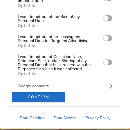
personal data.
grant or deny consent to Google and its third-party tags to
Opted In
use your data for below specified purposes in below Google
consent section.
I want to opt-out of the Sale of my
Personal Data.
Opted In
I want to opt-out of processing my
Personal Data for Targeted Advertising.
Opted In
I want to opt-out of Collection, Use,
Retention, Sale, and/or Sharing of my
06.08.2026, 15:36
Personal Data that Is Unrelated with the
Purposes for which it was collected.
Η απουσία μέσα στη νύχτα και η λεπτομέρεια στα
Opted In
μηνύματα: Πώς η σύζυγος του Αφγανού ξεκίνησε
να τον υποπτεύεται για τη δολοφονία της
Google consents
Βρετανίδας στην Κυψέλη
CONFIRM
Data Deletion
Data Access
Privacy Policy