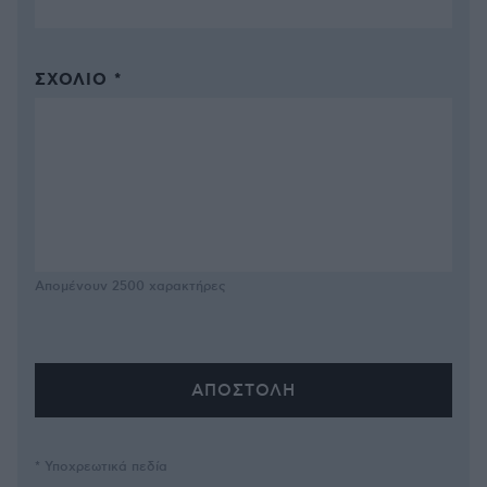
ΣΧΌΛΙΟ *
Απομένουν
2500
χαρακτήρες
* Υποχρεωτικά πεδία