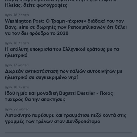
Ηλείας, δείτε φωτογραφίες
πριν 16 λεπτά
Washington Post: Ο Τραμπ «έχρισε» διάδοχό του τον
Βανς, είπε σε δωρητές των Ρεπουμπλικανών ότι θέλει
να τον δει πρόεδρο το 2028
πριν 16 λεπτά
Η απόλυτη υποκρισία του Ελληνικού κράτους με τα
ηλεκτρικά
πριν 17 λεπτά
Δωρεάν αντικατάσταση των παλιών αυτοκινήτων με
ηλεκτρικά σε συγκεκριμένο νησί
πριν 18 λεπτά
Ιδού η μία και μοναδική Bugatti Destrier - Ποιος
τυχερός θα την αποκτήσει;
πριν 22 λεπτά
Αυτοκίνητο παρέσυρε και τραυμάτισε πεζό κοντά στις
γραμμές των τρένων στον Δενδροπόταμο