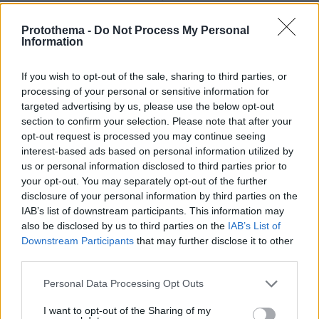
μεταπολιτευτική κι επεισοδιακή του πρεμιέρα
με κριτική επιτροπή την Μελίνα Μερκούρη,
Protothema -
Do Not Process My Personal
Information
Μάνο Λοίζο, Νίκο Κούνδουρο κ.α. Συμμετείχε
ενεργά στην οικοδόμηση του νέου ελληνικού
If you wish to opt-out of the sale, sharing to third parties, or
κινηματογράφου με συνεργασίες και φιλίες με
processing of your personal or sensitive information for
τον Πανουσόπουλο, τον Νικολαίδη, τον Φέρρη,
targeted advertising by us, please use the below opt-out
section to confirm your selection. Please note that after your
τον Περάκη, τον Κούνδουρο, Αντ.
opt-out request is processed you may continue seeing
Καφετζόπουλο και άλλους.
interest-based ads based on personal information utilized by
us or personal information disclosed to third parties prior to
1970 -1980
your opt-out. You may separately opt-out of the further
disclosure of your personal information by third parties on the
IAB’s list of downstream participants. This information may
Από το 1976 έως το 1981 κυκλοφορεί τρεις
also be disclosed by us to third parties on the
IAB’s List of
προσωπικούς δίσκους, το “Ασπρόμαυρο”
Downstream Participants
that may further disclose it to other
ομώνυμο δίσκο με παραγωγό τον Γιάννη
third parties.
Πετρίδη, με συνεργάτες τον Μανώλη Ρασούλη
Please note that this website/app uses one or more Google
Personal Data Processing Opt Outs
και Γρηγόρη Φαληρέα. Το άλμπουμ σε “Άλλη
services and may gather and store information including but
γη” με παραγωγό τον Λουκά Σιδερά των
not limited to your visit or usage behaviour. You may click to
I want to opt-out of the Sharing of my