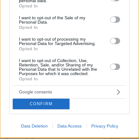
personal data.
Afrodites Child, με συνεργάτες τον Π.
grant or deny consent to Google and its third-party tags to
Opted In
use your data for below specified purposes in below Google
Σιδηρόπουλο, Γ. Φιλλιπίδη, Γ. Μπετζίκη, Δ.
consent section.
I want to opt-out of the Sale of my
Παπαχρήστου κ.α. Επίσης στον δίσκο
Personal Data.
“Οικογένεια Ζαρντή” και το “Προσεχώς” όπου
Opted In
περιλαμβάνει τη μουσική που έγραψε για την
I want to opt-out of processing my
ταινία “Οι απέναντι” του Γ. Πανουσόπουλου.
Personal Data for Targeted Advertising.
Opted In
Πάντα συνεχίζει να συνεργάζεται με τον φίλο
του και παντοτινό του κιθαρίστα Δήμη
I want to opt-out of Collection, Use,
Retention, Sale, and/or Sharing of my
Παπαχρήστου (1953-2007). Εκείνη την εποχή
Personal Data that Is Unrelated with the
Purposes for which it was collected.
κλείνει το συμβόλαιό του με την Polydor. Το
Opted In
1985 συνεργάζεται με την εταιρεία Lyra.
Δουλεύει με τον Γ. Ζήκα και την Ελ. Αρβανιτάκη
Google consents
στον δίσκο “Με τα φεγγάρια χάνομαι” όπου
CONFIRM
ενορχηστρώνει και τραγουδάει τα 10 τραγούδια
του δίσκου, τα άλλα δύο τα τραγούδησε η Ελ.
Αρβανιτάκη κάνοντας το ντεμπούτο της σαν
Data Deletion
Data Access
Privacy Policy
σόλο καριέρα μετά από την “Οπισθοδρομική