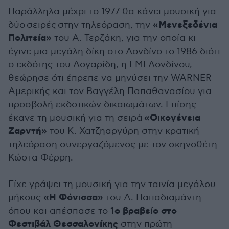
Παράλληλα μέχρι το 1977 θα κάνει μουσική για
«Μενεξεδένια
δύο σειρές στην τηλεόραση, την
Πολιτεία»
του Α. Τερζάκη, για την οποία κι
έγινε μια μεγάλη δίκη στο Λονδίνο το 1986 διότι
ο εκδότης του Λογαρίδη, η ΕΜΙ Λονδίνου,
θεώρησε ότι έπρεπε να μηνύσει την WARNER
Αμερικής και τον Βαγγέλη Παπαθανασίου για
προσβολή εκδοτικών δικαιωμάτων. Επίσης
«Οικογένεια
έκανε τη μουσική για τη σειρά
Ζαρντή»
του Κ. Χατζηαργύρη στην κρατική
τηλεόραση συνεργαζόμενος με τον σκηνοθέτη
Κώστα Φέρρη.
Είχε γράψει τη μουσική για την ταινία μεγάλου
«Η Φόνισσα»
μήκους
του Α. Παπαδιαμάντη
1ο βραβείο στο
όπου και απέσπασε το
Φεστιβάλ Θεσσαλονίκης
στην πρώτη