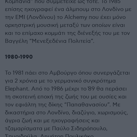
Κομπανία” που συμμετείχε ως τότε. Το 1985
επίσης ηχογραφεί ένα άλμπουμ στο Λονδίνο με
την ΕΜΙ (Λονδίνου) το Alchemy που έχει μόνο
ορχηστρική μουσική μεταξύ των οποίων είναι
και το επίμαχο κομμάτι της διένεξής του με τον
Βαγγέλη “Μενεξεδένια Πολιτεία”.
1980-1990
Το 1981 πάει στο Αμβούργο όπου συνεργάζεται
για 2 χρόνια με το γερμανικό συγκρότημα
Elephant. Από το 1986 μέχρι το ̓89 θα περάσει
τη σκοτεινή εποχή της ζωής του με ουσίες και
τον εφιάλτη της δίκης “Παπαθανασίου”. Με
δικαστήρια στο Λονδίνο, διαζύγιο, χωρισμούς,
άγρια ζωή και με ηχογραφήσεις και
τζαμαρίσματα με Παύλο Σιδηρόπουλο,
Σπυριδούλα, Δημήτρη Πουλικάκο.