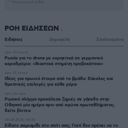
* Υποχρεωτικά πεδία
ΡΟΗ ΕΙΔΗΣΕΩΝ
Ειδήσεις
Δημοφιλή
Σχολιασμένα
πριν 20 λεπτά
Ρωσία για το drone με εκρηκτικά σε γερμανικό
αεροδρόμιο: «Βιαστικά στημένη προβοκάτσια»
πριν 45 λεπτά
Ιδέες για πρωινό έτοιμο από το βράδυ: Εύκολες και
θρεπτικές επιλογές για κάθε μέρα
πριν μία ώρα
Ρωσικό πλήγμα προκάλεσε ζημιές σε γήπεδο στην
Οδησσό μία ημέρα πριν από αγώνα πρωταθλήματος,
δείτε βίντεο
08.08.2026, 00:30
Είδατε σαμιαμίδι στο σπίτι σας; Γιατί δεν πρέπει να το