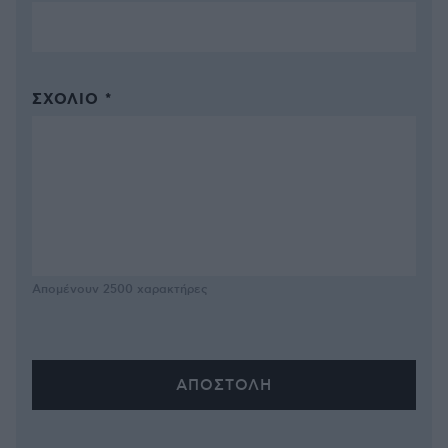
ΣΧΌΛΙΟ *
Απομένουν
2500
χαρακτήρες