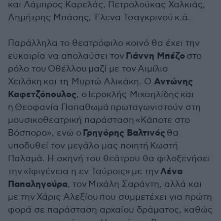
και Λάμπρος Καρελάς, Πετρολούκας Χαλκιάς,
Δημήτρης Μπάσης, Έλενα Τσαγκρινού κ.ά.
Παράλληλα το θεατρόφιλο κοινό θα έχει την
Γιάννη Μπέζο
ευκαιρία να απολαύσει τον
στο
ρόλο του Οθέλλου μαζί με τον Αιμίλιο
Αντώνης
Χειλάκη και τη Μυρτώ Αλικάκη. Ο
Καφετζόπουλος
, ο Ιεροκλής Μιχαηλίδης και
η Θεοφανία Παπαθωμά πρωταγωνιστούν στη
μουσικοθεατρική παράσταση «Κάποτε στο
Γρηγόρης Βαλτινός
Βόσπορο», ενώ ο
θα
υποδυθεί τον μεγάλο μας ποιητή Κωστή
Παλαμά. Η σκηνή του θεάτρου θα φιλοξενήσει
Λένα
την «Ιφιγένεια η εν Ταύροις» με την
Παπαληγούρα
, τον Μιχάλη Σαράντη, αλλά και
με την Χάρις Αλεξίου που συμμετέχει για πρώτη
φορά σε παράσταση αρχαίου δράματος, καθώς