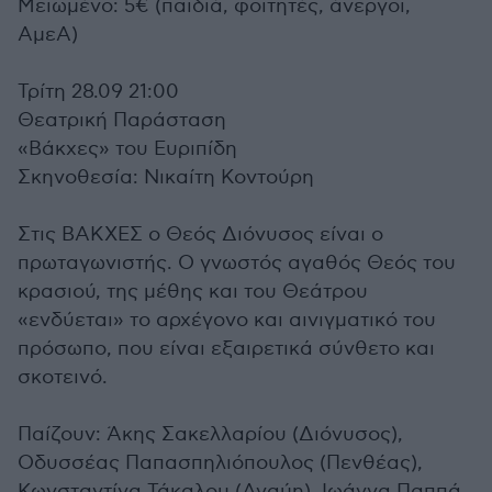
Μειωμένο: 5€ (παιδιά, φοιτητές, άνεργοι,
ΑμεΑ)
Τρίτη 28.09 21:00
Θεατρική Παράσταση
«Βάκχες» του Ευριπίδη
Σκηνοθεσία: Νικαίτη Κοντούρη
Στις ΒΑΚΧΕΣ ο Θεός Διόνυσος είναι ο
πρωταγωνιστής. Ο γνωστός αγαθός Θεός του
κρασιού, της μέθης και του Θεάτρου
«ενδύεται» το αρχέγονο και αινιγματικό του
πρόσωπο, που είναι εξαιρετικά σύνθετο και
σκοτεινό.
Παίζουν: Άκης Σακελλαρίου (Διόνυσος),
Οδυσσέας Παπασπηλιόπουλος (Πενθέας),
Κωνσταντίνα Τάκαλου (Αγαύη), Ιωάννα Παππά