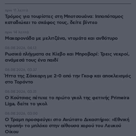
πριν 11 λεπτά
Τρόμος για τουρίστες στη Μποτσουάνα: Ιπποπόταμος
καταδιώκει το σκάφος τους, δείτε βίντεο
πριν 14 λεπτά
Μακαρονάδα με μελιτζάνα, ντομάτα και ανθότυρο
08.08.2026, 04:13
Ρωσικά πλήγματα σε Κίεβο και Μπροβαρί: Τρεις νεκροί,
ανάμεσά τους ένα παιδί
08.08.2026, 03:37
Ήττα της Σάκκαρη με 2-0 από την Γκοφ και αποκλεισμός
στο Τορόντο
08.08.2026, 03:31
Ο Κούτσιας πέτυχε το πρώτο γκολ της φετινής Primeira
Liga, δείτε το γκολ
08.08.2026, 03:00
Ο Τραμπ προσφεύγει στο Ανώτατο Δικαστήριο: «Εθνική
ντροπή» το μπλόκο στην αίθουσα χορού του Λευκού
Οίκου