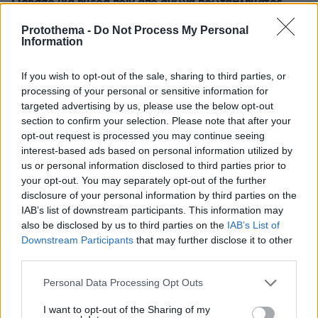
Οδησσό μία ημέρα πριν από αγώνα πρωταθλήματος,
δείτε βίντεο
Protothema -
Do Not Process My Personal
08.08.2026, 00:30
Information
Είδατε σαμιαμίδι στο σπίτι σας; Γιατί δεν πρέπει να το
σκοτώσετε
If you wish to opt-out of the sale, sharing to third parties, or
processing of your personal or sensitive information for
targeted advertising by us, please use the below opt-out
ΔΕΙΤΕ ΟΛΕΣ ΤΙΣ ΕΙΔΗΣΕΙΣ
section to confirm your selection. Please note that after your
opt-out request is processed you may continue seeing
interest-based ads based on personal information utilized by
us or personal information disclosed to third parties prior to
ΤΑ ΠΙΟ ΔΗΜΟΦΙΛΗ
your opt-out. You may separately opt-out of the further
disclosure of your personal information by third parties on the
IAB’s list of downstream participants. This information may
also be disclosed by us to third parties on the
IAB’s List of
Downstream Participants
that may further disclose it to other
third parties.
Please note that this website/app uses one or more Google
Personal Data Processing Opt Outs
services and may gather and store information including but
not limited to your visit or usage behaviour. You may click to
I want to opt-out of the Sharing of my