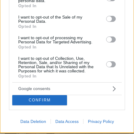
personal data.
grant or deny consent to Google and its third-party tags to
Opted In
use your data for below specified purposes in below Google
consent section.
I want to opt-out of the Sale of my
Personal Data.
Opted In
I want to opt-out of processing my
Personal Data for Targeted Advertising.
Opted In
I want to opt-out of Collection, Use,
Retention, Sale, and/or Sharing of my
Personal Data that Is Unrelated with the
Purposes for which it was collected.
Opted In
07.08.2026, 18:22
«Πόσα θέλεις για το κορίτσι;»: Τουρίστας στην
Google consents
Κρήτη ζητά... τιμή για να ασελγήσει σε ανήλικη, τι
καταγγέλλει ο ιδιοκτήτης επιχείρησης
CONFIRM
Data Deletion
Data Access
Privacy Policy