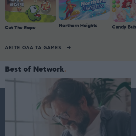
Northern Heights
Candy Bub
Cut The Rope
ΔΕΙΤΕ ΟΛΑ ΤΑ GAMES
Best of Network