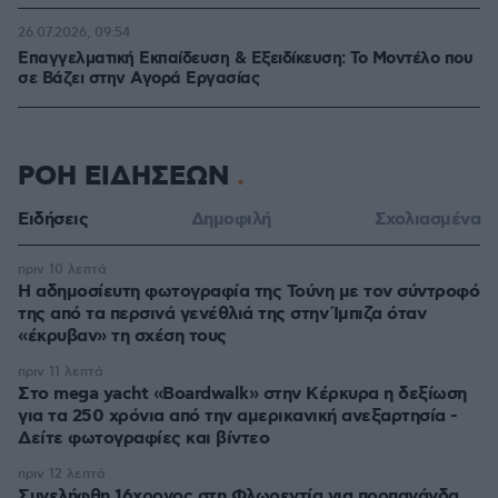
26.07.2026, 09:54
Επαγγελματική Εκπαίδευση & Εξειδίκευση: Το Mοντέλο που
σε Bάζει στην Aγορά Eργασίας
ΡΟΗ ΕΙΔΗΣΕΩΝ
Ειδήσεις
Δημοφιλή
Σχολιασμένα
πριν 10 λεπτά
Η αδημοσίευτη φωτογραφία της Τούνη με τον σύντροφό
της από τα περσινά γενέθλιά της στην Ίμπιζα όταν
«έκρυβαν» τη σχέση τους
πριν 11 λεπτά
Στο mega yacht «Boardwalk» στην Κέρκυρα η δεξίωση
για τα 250 χρόνια από την αμερικανική ανεξαρτησία -
Δείτε φωτογραφίες και βίντεο
πριν 12 λεπτά
Συνελήφθη 16χρονος στη Φλωρεντία για προπαγάνδα