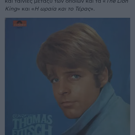
και ταινίες μεταξύ των οποίων και τα «
The Lion
King
» και «
Η ωραία και το Τέρας
».