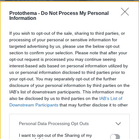
Εξώφυλλο δίσκου με τραγούδια του Τόμας Φριτς
Protothema -
Do Not Process My Personal
Information
Παράλληλα συμμετείχε σε γερμανικές
If you wish to opt-out of the sale, sharing to third parties, or
processing of your personal or sensitive information for
τηλεοπτικές σειρές και λίγες ταινίες χωρίς
targeted advertising by us, please use the below opt-out
ωστόσο να καταφέρει να διεισδύσει δυναμικά
section to confirm your selection. Please note that after your
στο χώρο του κινηματογράφου. Στα πρώτα
opt-out request is processed you may continue seeing
βήματα της καριέρας του ασχολήθηκε
interest-based ads based on personal information utilized by
επαγγελματικά και με το τραγούδι
us or personal information disclosed to third parties prior to
your opt-out. You may separately opt-out of the further
ηχογραφώντας μάλιστα και δίσκους.
disclosure of your personal information by third parties on the
IAB’s list of downstream participants. This information may
also be disclosed by us to third parties on the
IAB’s List of
Downstream Participants
that may further disclose it to other
third parties.
Please note that this website/app uses one or more Google
Personal Data Processing Opt Outs
services and may gather and store information including but
not limited to your visit or usage behaviour. You may click to
I want to opt-out of the Sharing of my