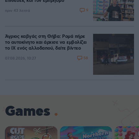
επιθέσεις και τον εμπρησμό
9
πριν 43 λεπτά
Άγριος καβγάς στη Θήβα: Ρομά πήρε
το αυτοκίνητο και άρχισε να εμβολίζει
το ΙΧ ενός αλλοδαπού, δείτε βίντεο
58
07.08.2026, 10:27
Games