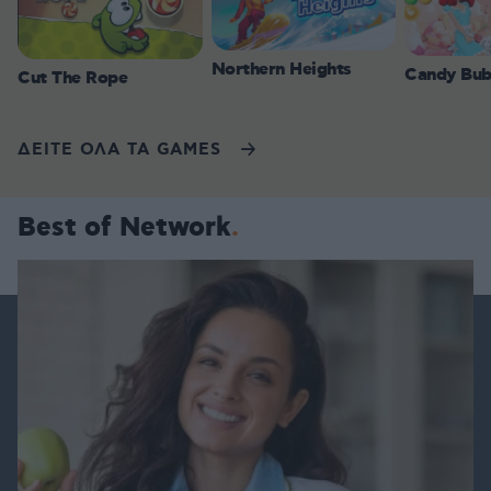
Northern Heights
Candy Bub
Cut The Rope
ΔΕΙΤΕ ΟΛΑ ΤΑ GAMES
Best of Network