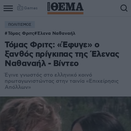
Games
ΠΟΛΙΤΙΣΜΟΣ
Τόμας Φριτς
Έλενα Ναθαναήλ
Τόμας Φριτς: «Έφυγε» ο
ξανθός πρίγκιπας της Έλενας
Ναθαναήλ - Βίντεο
Έγινε γνωστός στο ελληνικό κοινό
πρωταγωνιστώντας στην ταινία «Επιχείρησις
Απόλλων»