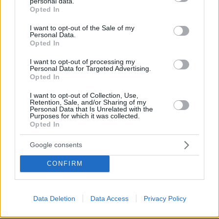
personal data.
grant or deny consent to Google and its third-party tags to
Opted In
use your data for below specified purposes in below Google
consent section.
I want to opt-out of the Sale of my
Personal Data.
Opted In
I want to opt-out of processing my
Personal Data for Targeted Advertising.
Opted In
I want to opt-out of Collection, Use,
Ειδήσεις σήμερα:
Retention, Sale, and/or Sharing of my
Personal Data that Is Unrelated with the
Purposes for which it was collected.
Opted In
Άνδρος: Συνελήφθη καθηγητής που πήγε στο
σχολείο χωρίς αρνητικό self test
Google consents
CONFIRM
Γαλλία: Στέλνουν... γυναικεία εσώρουχα στον
πρωθυπουργό διαμαρτυρόμενοι για το
Data Deletion
Data Access
Privacy Policy
lockdown