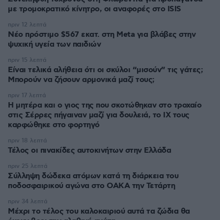
με τρομοκρατικό κίνητρο, οι αναφορές στο ISIS
πριν 12 λεπτά
Νέο πρόστιμο $567 εκατ. στη Meta για βλάβες στην
ψυχική υγεία των παιδιών
πριν 15 λεπτά
Είναι τελικά αλήθεια ότι οι σκύλοι “μισούν” τις γάτες;
Μπορούν να ζήσουν αρμονικά μαζί τους;
πριν 17 λεπτά
Η μητέρα και ο γιος της που σκοτώθηκαν στο τροχαίο
στις Σέρρες πήγαιναν μαζί για δουλειά, το ΙΧ τους
καρφώθηκε στο φορτηγό
πριν 18 λεπτά
Τέλος οι πινακίδες αυτοκινήτων στην Ελλάδα
πριν 25 λεπτά
Σύλληψη δώδεκα ατόμων κατά τη διάρκεια του
ποδοσφαιρικού αγώνα στο ΟΑΚΑ την Τετάρτη
πριν 34 λεπτά
Μέχρι το τέλος του καλοκαιριού αυτά τα ζώδια θα