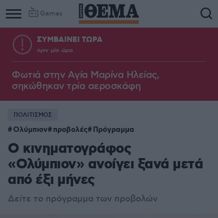
Games
ΣΥΜΒΑΙΝΕΙ ΤΩΡΑ
πριν μία ώρα
Φωτιά στην Aγία Μαρίνα Ηλείας,
σηκώθηκαν τρία αεροσκάφη
ΠΟΛΙΤΙΣΜΟΣ
Ολύμπιον
προβολές
Πρόγραμμα
Ο κινηματογράφος
«Ολύμπιον» ανοίγει ξανά μετά
από έξι μήνες
Δείτε το πρόγραμμα των προβολών