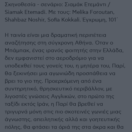
Σκηνοθεσία - σενάριο: Σιαμάκ Ετεμάντι /
Siamak Etemadi. Με τους: Melika Foroutan,
Shahbaz Noshir, Sofia Kokkali. Έγχρωμη, 101΄
Η ταινία είναι μια δραματική περιπέτεια
αναζήτησης στη σύγχρονη Αθήνα. Όταν ο
Μπάμπακ, ένας ιρανός φοιτητής στην Ελλάδα,
δεν εμφανιστεί στο αεροδρόμιο για να
υποδεχθεί τους γονείς του, η μητέρα του, Παρί,
θα ξεκινήσει μια αγωνιώδη προσπάθεια να
βρει το γιο της. Προερχόμενη από ένα
συντηρητικό, θρησκευτικό περιβάλλον, με
λιγοστές γνώσεις Αγγλικών, στο πρώτο της
ταξίδι εκτός Ιράν, η Παρί θα βρεθεί να
τριγυρνά μόνη στις πιο σκοτεινές γωνιές μιας
άγνωστης, απειλητικής αλλά και γοητευτικής
πόλης, θα φτάσει τα όριά της στα άκρα και θα