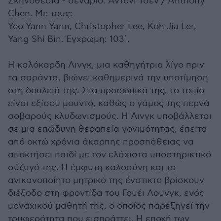
Σκηνοθεσία - σενάριο: Άντονι Τσεν / Anthony
Chen. Με τους:
Yeo Yann Yann, Christopher Lee, Koh Jia Ler,
Yang Shi Bin. Έγχρωμη: 103΄.
H καλόκαρδη Λινγκ, μια καθηγήτρια λίγο πριν
τα σαράντα, βιώνει καθημερινά την υποτίμηση
στη δουλειά της. Στα προσωπικά της, το τοπίο
είναι εξίσου μουντό, καθώς ο γάμος της περνά
σοβαρούς κλυδωνισμούς. Η Λινγκ υποβάλλεται
σε μια επώδυνη θεραπεία γονιμότητας, έπειτα
από οκτώ χρόνια άκαρπης προσπάθειας να
αποκτήσει παιδί με τον ελάχιστα υποστηρικτικό
σύζυγό της. Η έμφυτη καλοσύνη και το
ανικανοποίητο μητρικό της ένστικτο βρίσκουν
διέξοδο στη φροντίδα του Γουέι Λουνγκ, ενός
μοναχικού μαθητή της, ο οποίος παρεξηγεί την
τρυφερότητα που εισπράττει. Η εποχή των