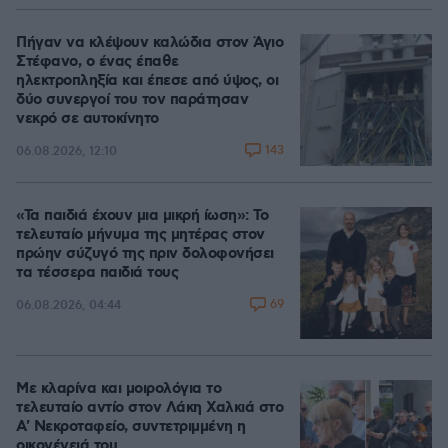
Πήγαν να κλέψουν καλώδια στον Άγιο
Στέφανο, ο ένας έπαθε
ηλεκτροπληξία και έπεσε από ύψος, οι
δύο συνεργοί του τον παράτησαν
νεκρό σε αυτοκίνητο
143
06.08.2026, 12:10
«Τα παιδιά έχουν μια μικρή ίωση»: Το
τελευταίο μήνυμα της μητέρας στον
πρώην σύζυγό της πριν δολοφονήσει
τα τέσσερα παιδιά τους
69
06.08.2026, 04:44
Με κλαρίνα και μοιρολόγια το
τελευταίο αντίο στον Λάκη Χαλκιά στο
A' Νεκροταφείο, συντετριμμένη η
οικογένειά του