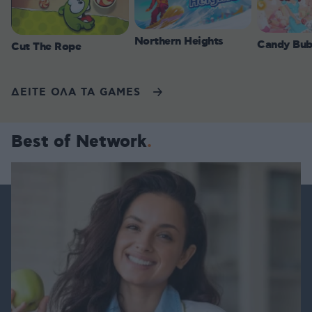
Northern Heights
Candy Bub
Cut The Rope
ΔΕΙΤΕ ΟΛΑ ΤΑ GAMES
Best of Network