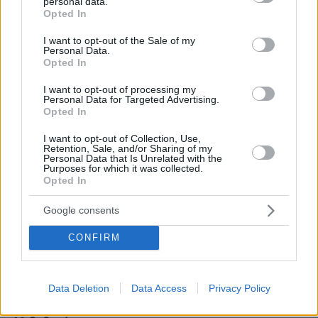
personal data.
* Υποχρεωτικά πεδία
grant or deny consent to Google and its third-party tags to
Opted In
use your data for below specified purposes in below Google
consent section.
I want to opt-out of the Sale of my
Personal Data.
ΡΟΗ ΕΙΔΗΣΕΩΝ
Opted In
I want to opt-out of processing my
Ειδήσεις
Δημοφιλή
Σχολιασμένα
Personal Data for Targeted Advertising.
Opted In
πριν 5 λεπτά
I want to opt-out of Collection, Use,
Η Τραμπζονσπόρ ανακοίνωσε και επίσημα τη μεταγραφή
Retention, Sale, and/or Sharing of my
του Σαλάχ: Θα παίρνει 17 εκατομμύρια τον χρόνο
Personal Data that Is Unrelated with the
Purposes for which it was collected.
πριν 9 λεπτά
Opted In
Στην Ίμπιζα με τον νέο της σύντροφο η Κιάρα Φεράνι
Google consents
πριν 12 λεπτά
Το «πριν και το μετά» της πρόσκρουσης του πυραύλου
CONFIRM
της SpaceX στη Σελήνη: Τι δείχνουν φωτογραφίες
κορεατικής συσκευής
πριν 13 λεπτά
Data Deletion
Data Access
Privacy Policy
Μάχη με τις φλόγες εν μέσω καύσωνα στα Βαλκάνια:
Πυρκαγιές σε Σερβία και Αλβανία με θερμοκρασίες έως