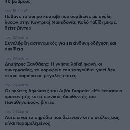
40 βαθμούς
πριν 15 λεπτά
Πέθανε το άσπρο κουτάβι που συμβίωνε με αγέλη
λύκων στην Κεντρική Μακεδονία: Καλό ταξίδι μικρέ,
δείτε βίντεο
πριν 22 λεπτά
Συνελήφθη αστυνομικός για επικίνδυνη οδήγηση και
απείθεια
πριν 22 λεπτά
Δημήτρης Ξανθάκης: Η γνήσια λαϊκή φωνή, οι
συνεργασίες, τα κορυφαία του τραγούδια, γιατί δεν
έκανε καριέρα σε μεγάλες πίστες
πριν 23 λεπτά
Οι πρώτες δηλώσεις του Λιβάι Γκαρσία: «Με έπεισαν ο
προπονητής και ο τεχνικός διευθυντής του
Παναθηναϊκού», βίντεο
πριν 24 λεπτά
Αυτά είναι τα σημάδια που δείχνουν ότι ο σκύλος σας
είναι παραμελημένος