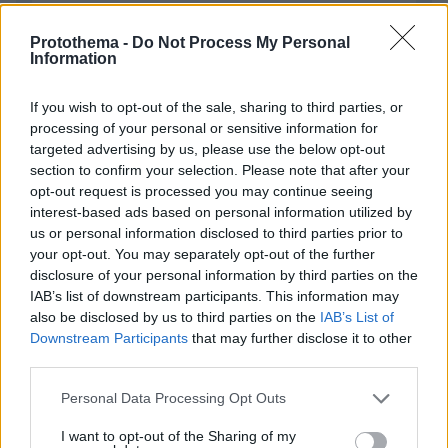
Protothema -
Do Not Process My Personal
Information
ΣΧΌΛΙΟ *
If you wish to opt-out of the sale, sharing to third parties, or
processing of your personal or sensitive information for
targeted advertising by us, please use the below opt-out
section to confirm your selection. Please note that after your
opt-out request is processed you may continue seeing
interest-based ads based on personal information utilized by
us or personal information disclosed to third parties prior to
your opt-out. You may separately opt-out of the further
disclosure of your personal information by third parties on the
Απομένουν
2500
χαρακτήρες
IAB’s list of downstream participants. This information may
also be disclosed by us to third parties on the
IAB’s List of
Downstream Participants
that may further disclose it to other
third parties.
Please note that this website/app uses one or more Google
Personal Data Processing Opt Outs
services and may gather and store information including but
not limited to your visit or usage behaviour. You may click to
I want to opt-out of the Sharing of my