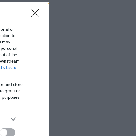
sonal or
ection to
ou may
 personal
out of the
 downstream
B’s List of
er and store
to grant or
ed purposes