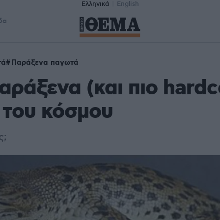
Ελληνικά
English
δα
τά
Παράξενα παγωτά
παράξενα (και πιο hardc
 του κόσμου
ς;