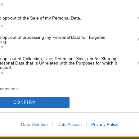
protothema.gr στο Google News
ο
και μάθετε πρώτοι όλες
In
o opt-out of the Sale of my Personal Data.
Ειδήσεις
ελευταίες
από την Ελλάδα και τον Κόσμο, τη στιγ
In
Protothema.gr
 στο
to opt-out of processing my Personal Data for Targeted
ing.
In
Α
ΠΡΟΣΘΗΚΗ ΣΧΟΛΙΟΥ
o opt-out of Collection, Use, Retention, Sale, and/or Sharing
ersonal Data that Is Unrelated with the Purposes for which it
lected.
In
ΘΗΚΗ ΣΧΟΛΙΟΥ
consents
CONFIRM
*
EMAIL
Data Deletion
Data Access
Privacy Policy