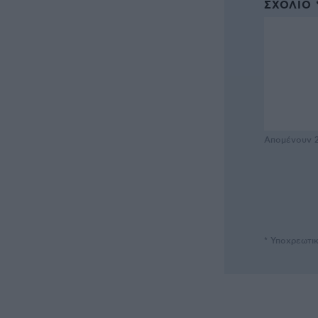
ΣΧΌΛΙΟ 
Απομένουν
* Υποχρεωτι