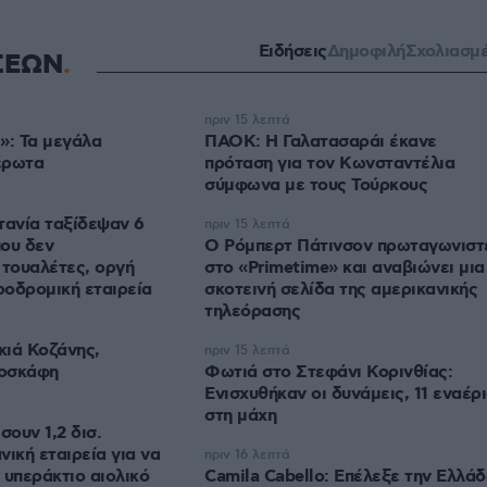
Ειδήσεις
Δημοφιλή
Σχολιασμ
ΣΕΩΝ
πριν 15 λεπτά
»: Τα μεγάλα
ΠΑΟΚ: Η Γαλατασαράι έκανε
έρωτα
πρόταση για τον Κωνσταντέλια
σύμφωνα με τους Τούρκους
τανία ταξίδεψαν 6
πριν 15 λεπτά
ου δεν
Ο Ρόμπερτ Πάτινσον πρωταγωνιστ
 τουαλέτες, οργή
στο «Primetime» και αναβιώνει μια
ροδρομική εταιρεία
σκοτεινή σελίδα της αμερικανικής
τηλεόρασης
κιά Κοζάνης,
πριν 15 λεπτά
ροσκάφη
Φωτιά στο Στεφάνι Κορινθίας:
Ενισχυθήκαν οι δυνάμεις, 11 εναέρ
στη μάχη
ουν 1,2 δισ.
ική εταιρεία για να
πριν 16 λεπτά
 υπεράκτιο αιολικό
Camila Cabello: Επέλεξε την Ελλά