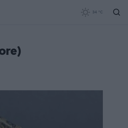
34
°C
ore)