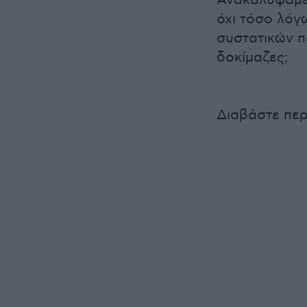
Ανακαλύψαμε,
όχι τόσο λόγ
συστατικών π
δοκίμαζες;
Διαβάστε πε