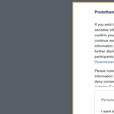
Protothe
If you wish 
sensitive in
confirm you
continue se
information 
further disc
participants
Downstream 
Please note
information 
deny consent
in below Go
Persona
I want t