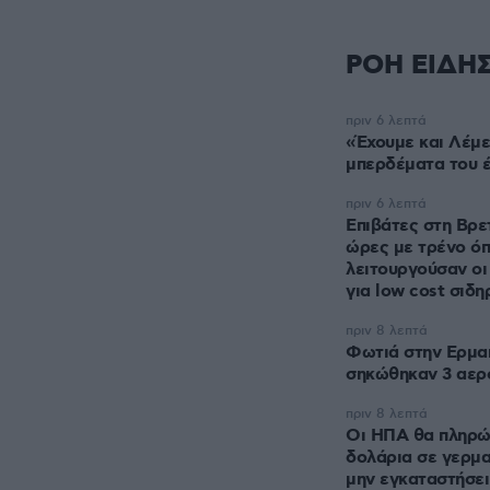
ΡΟΗ ΕΙΔΗ
πριν 6 λεπτά
«Έχουμε και Λέμε
μπερδέματα του 
πριν 6 λεπτά
Επιβάτες στη Βρε
ώρες με τρένο όπ
λειτουργούσαν οι
για low cost σιδη
πριν 8 λεπτά
Φωτιά στην Ερμα
σηκώθηκαν 3 αε
πριν 8 λεπτά
Οι ΗΠΑ θα πληρώσ
δολάρια σε γερμαν
μην εγκαταστήσει