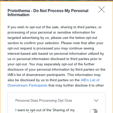
Protothema -
Do Not Process My Personal
Information
Northern Heights
Candy Bub
Cut The Rope
If you wish to opt-out of the sale, sharing to third parties, or
processing of your personal or sensitive information for
targeted advertising by us, please use the below opt-out
ΔΕΙΤΕ ΟΛΑ ΤΑ GAMES
section to confirm your selection. Please note that after your
opt-out request is processed you may continue seeing
interest-based ads based on personal information utilized by
Best of Network
us or personal information disclosed to third parties prior to
your opt-out. You may separately opt-out of the further
disclosure of your personal information by third parties on the
IAB’s list of downstream participants. This information may
also be disclosed by us to third parties on the
IAB’s List of
Downstream Participants
that may further disclose it to other
third parties.
Please note that this website/app uses one or more Google
Personal Data Processing Opt Outs
services and may gather and store information including but
not limited to your visit or usage behaviour. You may click to
I want to opt-out of the Sharing of my