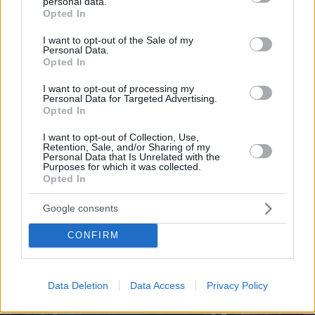
personal data.
grant or deny consent to Google and its third-party tags to
Opted In
use your data for below specified purposes in below Google
consent section.
I want to opt-out of the Sale of my
Personal Data.
Opted In
I want to opt-out of processing my
Personal Data for Targeted Advertising.
Opted In
I want to opt-out of Collection, Use,
Retention, Sale, and/or Sharing of my
Personal Data that Is Unrelated with the
Purposes for which it was collected.
09.08.2026, 09:31
Opted In
Ανεύρυσμα: Απλό τεστ του αντίχειρα προμηνύει
τον αυξημένο κίνδυνο – Γίνεται σε 1 λεπτό
Google consents
CONFIRM
Data Deletion
Data Access
Privacy Policy