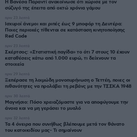
Η Βανέσα Παραντί ανακοίνωσε ότι χώρισε με τον
σύζυγό της έπειτα από οκτώ χρόνια γάμου
πριν 23 λεπτά
Ισχυροί άνεμοι και ριπές έως 9 μποφόρ τη Δευτέρα:
Ποιες περιοχές τίθενται σε κατάσταση κινητοποίησης
Red Code
πριν 23 λεπτά
Σκέρτσος: «Στατιστική παγίδα» το ότι 7 στους 10 έχουν
καταθέσεις κάτω από 1.000 ευρώ, τι δείχνουν τα
στοιχεία
πριν 29 λεπτά
Ξεπέρασε τη λοιμώδη μονοπυρήνωση ο Τεττέη, ποιες οι
πιθανότητες να προλάβει τη ρεβάνς με την ΤΣΣΚΑ 1948
πριν 30 λεπτά
Μαγνήσιο: Πόσο χρειαζόμαστε για να αποφύγουμε την
άνοια και να μη γεράσει το μυαλό
πριν 32 λεπτά
Τα 4 όνειρα που συνήθως βλέπουμε μετά τον θάνατο
του κατοικιδίου μας- Τι σημαίνουν