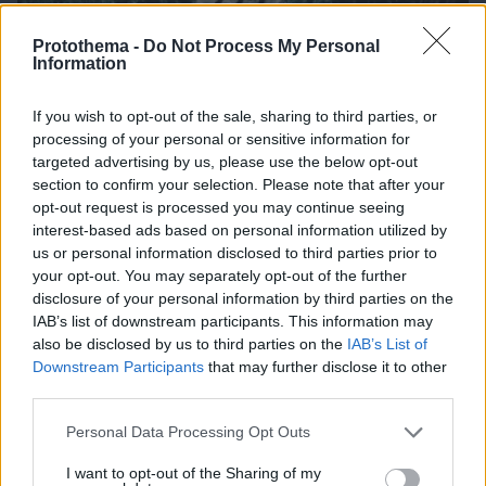
Protothema -
Do Not Process My Personal
Information
If you wish to opt-out of the sale, sharing to third parties, or
processing of your personal or sensitive information for
07.08.2026, 14:35
targeted advertising by us, please use the below opt-out
Όταν η θωρακισμένη BMW δεν κατάφερε να
section to confirm your selection. Please note that after your
προστατεύσει τον Ζαμπούνη από τις σφαίρες
opt-out request is processed you may continue seeing
interest-based ads based on personal information utilized by
us or personal information disclosed to third parties prior to
your opt-out. You may separately opt-out of the further
disclosure of your personal information by third parties on the
IAB’s list of downstream participants. This information may
also be disclosed by us to third parties on the
IAB’s List of
Downstream Participants
that may further disclose it to other
third parties.
Please note that this website/app uses one or more Google
Personal Data Processing Opt Outs
services and may gather and store information including but
not limited to your visit or usage behaviour. You may click to
I want to opt-out of the Sharing of my