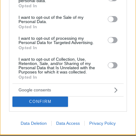
personal data.
grant or deny consent to Google and its third-party tags to
Opted In
use your data for below specified purposes in below Google
consent section.
I want to opt-out of the Sale of my
Personal Data.
Opted In
I want to opt-out of processing my
Personal Data for Targeted Advertising.
Opted In
I want to opt-out of Collection, Use,
Retention, Sale, and/or Sharing of my
07.08.2026, 14:00
Personal Data that Is Unrelated with the
Ο ένας άνθρωπος που η βασίλισσα Ελισάβετ δεν
Purposes for which it was collected.
Opted In
θα άφηνε ποτέ να περιμένει στο τηλέφωνο
Google consents
To video του Travel.gr από το ταξίδι
CONFIRM
στα Βόρεια Άγραφα: Φιλόξενοι
Άνθρωποι, ανόθευτη Φύση
07.08.2026, 12:38
Data Deletion
Data Access
Privacy Policy