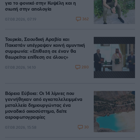
για το φονικό στην Κυψέλη και η
σιωπή στην απολογία
362
07.08.2026, 07:19
Τουρκία, Σαουδική Αραβία και
Πακιστάν υπέγραψαν κοινή αμυντική
συμφωνία: «Επίθεση σε έναν θα
θεωρείται επίθεση σε όλους»
280
07.08.2026, 14:10
Βόρεια Εύβοια: Οι 14 λίμνες που
γεννήθηκαν από εγκαταλελειμμένα
μεταλλεία δημιουργώντας ένα
μοναδικό οικοσύστημα, δείτε
αεροφωτογραφίες
30
07.08.2026, 15:58