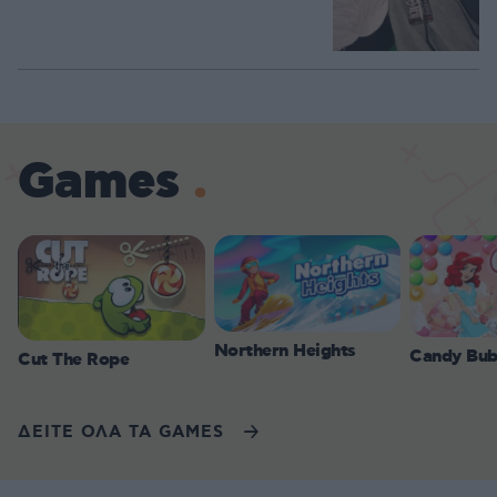
Games
Northern Heights
Candy Bub
Cut The Rope
ΔΕΙΤΕ ΟΛΑ ΤΑ GAMES