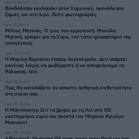
πριν 8 λεπτά
Βανδάλισαν εκκλησάκι στον Σαρωνικό, προκάλεσαν
ζημιές και στο Ιερό, δείτε φωτογραφίες
πριν 11 λεπτά
Μίλτος Μητσιάς: Ο γιος του ερμηνευτή, Μανώλη
Μητσιά, γράφει για τη Σύρο, τον τόπο-ησυχαστήριο της
οικογένειας
πριν 12 λεπτά
Η Μαρίνα Βερνίκου έπιασε λαγοκέφαλο: Δεν υπάρχει
κανένας λόγος να φοβόμαστε ή να αποφεύγουμε τη
θάλασσα, λέει
πριν 25 λεπτά
Πώς θα καταλάβετε αν ασκείτε παθητική επιθετικότητα
στη σχέση σας
πριν 25 λεπτά
Η Μάντσεστερ Σίτι τα βρήκε με τη Λιλ στα 135
εκατομμύρια ευρώ και αποκτά τον 19χρονο Αγιούμπ
Μπουαντί
πριν 28 λεπτά
Λίβερπουλ: Πρόταση 115 εκατ. ευρώ στην Παρί για τον