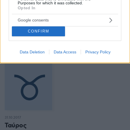
Purposes for which it was collected.
Opted In
31.10.2017
Google consents
Δίδυμοι
CONFIRM
Αρκετές υποχρεώσεις πιθανές σήμερα, με το τετράγωνο Σελήνης-
Κρόνου να σας πιέζει συναισθηματικά κι επαγγελματικά, ενώ ο
σύντροφος, οι συνεργάτες ή άτομα εξουσίας φαίνεται να
λειτουργούν απαιτητικά. Ωστόσο γίνονται και γόνιμες επαφές στα
Data Deletion
Data Access
Privacy Policy
εργασιακά, αλλά και σε ζητήματα υγείας, διατροφής, fitness. Καλή
μέρα για να οργανώσετε καλύτερα τη ζωή σας.
31.10.2017
Ταύρος