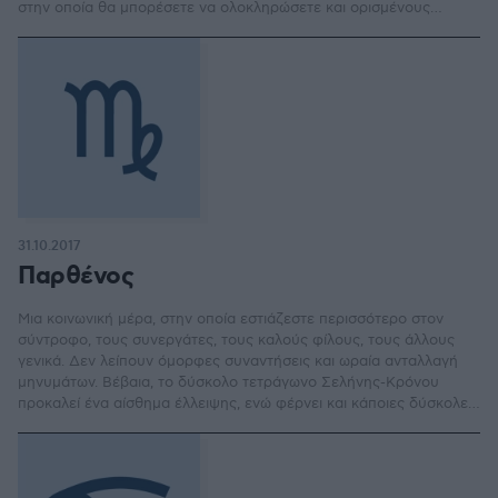
στην οποία θα μπορέσετε να ολοκληρώσετε και ορισμένους
κύκλους ή ζητήματα, γραφειοκρατικά, οικονομικά ή άλλα.
31.10.2017
Παρθένος
Μια κοινωνική μέρα, στην οποία εστιάζεστε περισσότερο στον
σύντροφο, τους συνεργάτες, τους καλούς φίλους, τους άλλους
γενικά. Δεν λείπουν όμορφες συναντήσεις και ωραία ανταλλαγή
μηνυμάτων. Βέβαια, το δύσκολο τετράγωνο Σελήνης-Κρόνου
προκαλεί ένα αίσθημα έλλειψης, ενώ φέρνει και κάποιες δύσκολες
συμπεριφορές ή κριτικές, κυρίως στο σπίτι και στις σχέσεις σας.