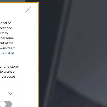
sonal or
ection to
ou may
 personal
out of the
 downstream
B’s List of
er and store
to grant or
ed purposes