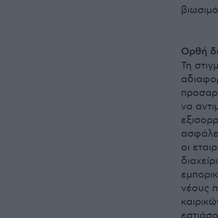
βιωσιμό
Ορθή δι
Τη στιγ
αδιαφορ
προσαρμ
να αντι
εξισορρ
ασφάλει
οι εται
διαχείρ
εμπορικ
νέους π
καιρικώ
εστιάσο