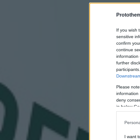
Protothe
If you wish 
sensitive in
confirm you
continue se
information 
further disc
participants
Downstream 
Please note
information 
deny consent
in below Go
Persona
I want t