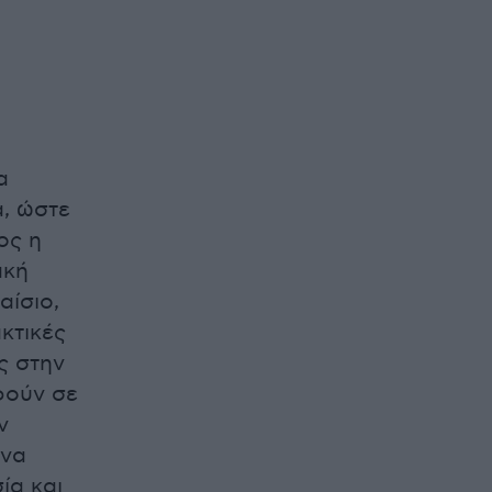
α
α, ώστε
ος η
ακή
αίσιο,
κτικές
ς στην
φούν σε
ν
 να
ία και