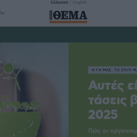
Ελληνικά
English
δα
Η ΓΗ ΜΑΣ, ΤΟ ΣΠΙΤΙ 
Αυτές ε
τάσεις 
2025
Πώς οι οργανισ