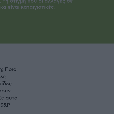
, τη στιγμή που οι αλλαγές σε
α είναι καταιγιστικές.
η; Ποιο
τές
σίδες
σουν
Σε αυτά
 S&P