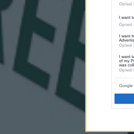
Opted 
I want t
Opted 
I want 
Advertis
Opted 
I want t
of my P
was col
Opted 
Google 