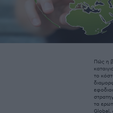
Πώς η β
καταιγι
το κόστ
διαμορφ
εφοδια
στρατηγ
τα ερωτ
Global,