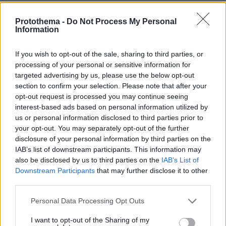
ελαφρύ, είναι ιδιαίτερα στιβαρό. Έτσι, ακόμα
και σε minimal κατασκευές με ελάχιστο
Protothema -
Do Not Process My Personal
Information
εμφανές αλουμίνιο, το αποτέλεσμα σας
αποζημιώνει τόσο από πρακτικής -
If you wish to opt-out of the sale, sharing to third parties, or
λειτουργικής, όσο και από αισθητικής πλευράς.
processing of your personal or sensitive information for
Η συνολική εικόνα του χώρου σας
targeted advertising by us, please use the below opt-out
απογειώνεται και τα κουφώματα
section to confirm your selection. Please note that after your
opt-out request is processed you may continue seeing
εντυπωσιάζουν με στυλ, αλλά και άψογη
interest-based ads based on personal information utilized by
λειτουργικότητα.
us or personal information disclosed to third parties prior to
your opt-out. You may separately opt-out of the further
disclosure of your personal information by third parties on the
IAB’s list of downstream participants. This information may
also be disclosed by us to third parties on the
IAB’s List of
Downstream Participants
that may further disclose it to other
third parties.
Please note that this website/app uses one or more Google
Personal Data Processing Opt Outs
services and may gather and store information including but
not limited to your visit or usage behaviour. You may click to
I want to opt-out of the Sharing of my