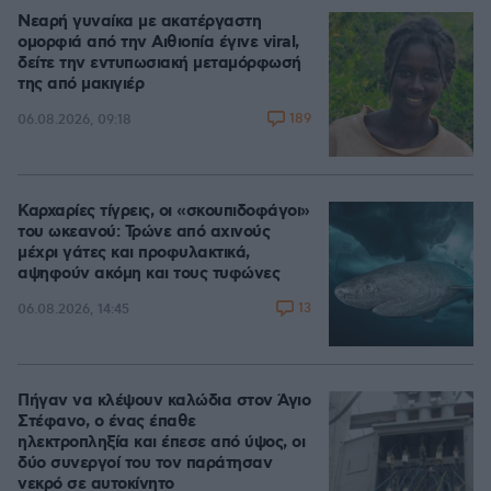
Νεαρή γυναίκα με ακατέργαστη
ομορφιά από την Αιθιοπία έγινε viral,
δείτε την εντυπωσιακή μεταμόρφωσή
της από μακιγιέρ
189
06.08.2026, 09:18
Καρχαρίες τίγρεις, οι «σκουπιδοφάγοι»
του ωκεανού: Τρώνε από αχινούς
μέχρι γάτες και προφυλακτικά,
αψηφούν ακόμη και τους τυφώνες
13
06.08.2026, 14:45
Πήγαν να κλέψουν καλώδια στον Άγιο
Στέφανο, ο ένας έπαθε
ηλεκτροπληξία και έπεσε από ύψος, οι
δύο συνεργοί του τον παράτησαν
νεκρό σε αυτοκίνητο