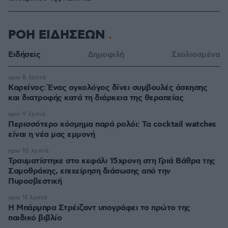
ΡΟΗ ΕΙΔΗΣΕΩΝ
Ειδήσεις
Δημοφιλή
Σχολιασμένα
πριν 8 λεπτά
Καρκίνος: Ένας ογκολόγος δίνει συμβουλές άσκησης
και διατροφής κατά τη διάρκεια της θεραπείας
πριν 9 λεπτά
Περισσότερο κόσμημα παρά ρολόι: Τα cocktail watches
είναι η νέα μας εμμονή
πριν 10 λεπτά
Τραυματίστηκε στο κεφάλι 15χρονη στη Γριά Βάθρα της
Σαμοθράκης, επιχείρηση διάσωσης από την
Πυροσβεστική
πριν 11 λεπτά
Η Μπάρμπρα Στρέιζαντ υπογράφει το πρώτο της
παιδικό βιβλίο