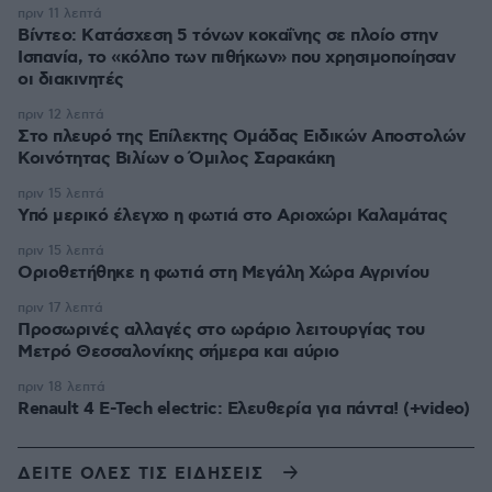
πριν 11 λεπτά
Βίντεο: Kατάσχεση 5 τόνων κοκαΐνης σε πλοίο στην
Ισπανία, το «κόλπο των πιθήκων» που χρησιμοποίησαν
οι διακινητές
πριν 12 λεπτά
Στο πλευρό της Επίλεκτης Ομάδας Ειδικών Αποστολών
Κοινότητας Βιλίων ο Όμιλος Σαρακάκη
πριν 15 λεπτά
Υπό μερικό έλεγχο η φωτιά στο Αριοχώρι Καλαμάτας
πριν 15 λεπτά
Οριοθετήθηκε η φωτιά στη Μεγάλη Χώρα Αγρινίου
πριν 17 λεπτά
Προσωρινές αλλαγές στο ωράριο λειτουργίας του
Μετρό Θεσσαλονίκης σήμερα και αύριο
πριν 18 λεπτά
Renault 4 E-Tech electric: Ελευθερία για πάντα! (+video)
ΔΕΙΤΕ ΟΛΕΣ ΤΙΣ ΕΙΔΗΣΕΙΣ