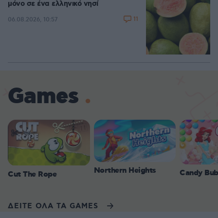
μόνο σε ένα ελληνικό νησί
11
06.08.2026, 10:57
Games
Northern Heights
Candy Bub
Cut The Rope
ΔΕΙΤΕ ΟΛΑ ΤΑ GAMES