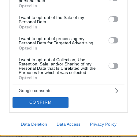
personal data.
grant or deny consent to Google and its third-party tags to
Opted In
use your data for below specified purposes in below Google
consent section.
I want to opt-out of the Sale of my
Personal Data.
Opted In
I want to opt-out of processing my
Πριν την τελική απόφαση
Personal Data for Targeted Advertising.
Opted In
Οι λόγοι που σας παραθέσαμε αποτελούν μια
βάση, ώστε να λειτουργήσετε ορθότερα κατά
I want to opt-out of Collection, Use,
Retention, Sale, and/or Sharing of my
τη διαδικασία της αναζήτησής για νέα
Personal Data that Is Unrelated with the
Purposes for which it was collected.
κουφώματα είτε πρόκειται για ανακαίνιση
Opted In
κατοικίας, είτε για νέα κατοικία. Η τελική
απόφαση παραμένει δική σας. Ωστόσο,
Google consents
έχοντας περισσότερη γνώση και πιο
CONFIRM
συγκεκριμένες πληροφορίες στη διάθεσή σας,
είναι ευκολότερο να εστιάσετε εκεί που
επιθυμείτε, ώστε να επιλέξετε τα κουφώματα
Data Deletion
Data Access
Privacy Policy
που θα καλύψουν της ανάγκες του χώρου σας.
Ακόμη, η επίσκεψη σε έναν εκθεσιακό χώρο,