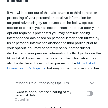
Information
If you wish to opt-out of the sale, sharing to third parties, or
processing of your personal or sensitive information for
1
9
13.09.2019, 13:50
13.09.2019, 13:37
targeted advertising by us, please use the below opt-out
Μουντομπάσκετ 2019,
Μουντομπάσκετ 2019:
section to confirm your selection. Please note that after your
Λούκα Ντόντσιτς: «Το
Στον τελικό η Ισπανία -
opt-out request is processed you may continue seeing
καλύτερο ματς που έχω
Στη δεύτερη παράταση
δει ποτέ»
«λύγισε» την Αυστραλία με
interest-based ads based on personal information utilized by
95-88
us or personal information disclosed to third parties prior to
your opt-out. You may separately opt-out of the further
disclosure of your personal information by third parties on the
IAB’s list of downstream participants. This information may
also be disclosed by us to third parties on the
IAB’s List of
Downstream Participants
that may further disclose it to other
third parties.
Please note that this website/app uses one or more Google
Personal Data Processing Opt Outs
services and may gather and store information including but
not limited to your visit or usage behaviour. You may click to
I want to opt-out of the Sharing of my
personal data.
grant or deny consent to Google and its third-party tags to
Opted In
use your data for below specified purposes in below Google
consent section.
3
12.09.2019, 18:19
12.09.2019, 18:46