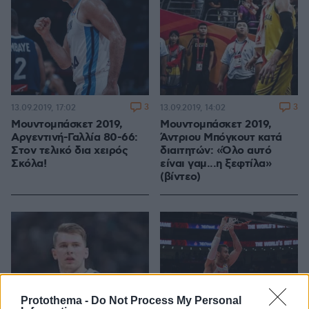
η οποία είχε σε κακή
μέρα Σκόλα και
Καμπάτσο
3
3
13.09.2019, 17:02
13.09.2019, 14:02
Μουντομπάσκετ 2019,
Μουντομπάσκετ 2019,
Αργεντινή-Γαλλία 80-66:
Άντριου Μπόγκουτ κατά
Στον τελικό δια χειρός
διαιτητών: «Όλο αυτό
Σκόλα!
είναι γαμ...η ξεφτίλα»
(βίντεο)
Protothema -
Do Not Process My Personal