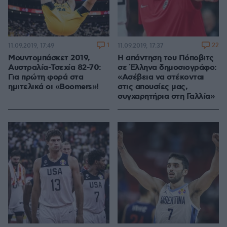
1
22
11.09.2019, 17:49
11.09.2019, 17:37
Μουντομπάσκετ 2019,
Η απάντηση του Πόποβιτς
Αυστραλία-Τσεχία 82-70:
σε Έλληνα δημοσιογράφο:
Για πρώτη φορά στα
«Ασέβεια να στέκονται
ημιτελικά οι «Boomers»!
στις απουσίες μας,
συγχαρητήρια στη Γαλλία»