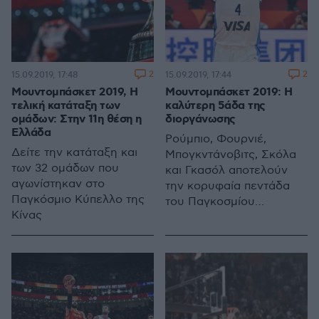
2
2
15.09.2019, 17:48
15.09.2019, 17:44
Μουντομπάσκετ 2019, Η
Μουντομπάσκετ 2019: Η
τελική κατάταξη των
καλύτερη 5άδα της
ομάδων: Στην 11η θέση η
διοργάνωσης
Ελλάδα
Ρούμπιο, Φουρνιέ,
Δείτε την κατάταξη και
Μπογκντάνοβιτς, Σκόλα
των 32 ομάδων που
και Γκασόλ αποτελούν
αγωνίστηκαν στο
την κορυφαία πεντάδα
Παγκόσμιο Κύπελλο της
του Παγκοσμίου
Κίνας
Κυπέλλου της Κίνας