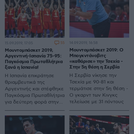
έφυγε από τη ζωή πριν
από τρία χρόνια
55
14.09.2019, 16:58
15.09.2019, 17:05
Μουντομπάσκετ 2019: Ο
Μουντομπάσκετ 2019,
Μπογκντάνοβιτς
Αργεντινή-Ισπανία 75-95:
«καθάρισε» την Τσεχία -
Παγκόσμια Πρωταθλήτρια
Στην 5η θέση η Σερβία
ξανά η Ισπανία!
Η Σερβία νίκησε την
Η Ισπανία επικράτησε
Τσεχία με 90-81 και
θριαμβευτικά της
τερμάτισε στην 5η θέση -
Αργεντινής και στέφθηκε
Ο γκαρντ των Κινγκς
Παγκόσμια Πρωταθλήτρια
τελείωσε με 31 πόντους
για δεύτερη φορά στην
ιστορία της μετά το 2006,
γιγαντώνοντας έτσι το
μύθο της - Κατώτερη των
προσδοκιών η Αργεντινή,