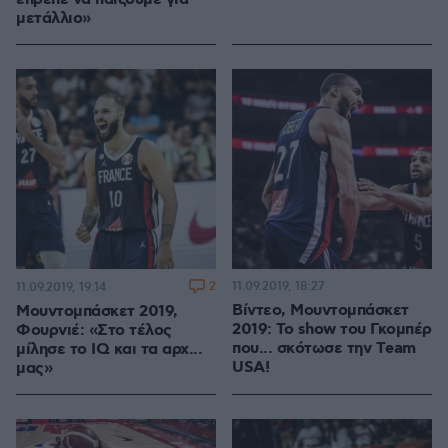
μετάλλιο»
2
11.09.2019, 18:27
11.09.2019, 19:14
Βίντεο, Μουντομπάσκετ
Μουντομπάσκετ 2019,
2019: To show του Γκομπέρ
Φουρνιέ: «Στο τέλος
που... σκότωσε την Τeam
μίλησε το IQ και τα αρχ...
USA!
μας»