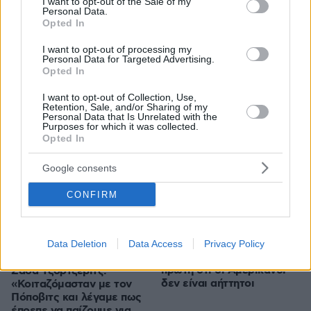
I want to opt-out of the Sale of my
Personal Data.
Μουντομπάσκετ 2019,
Μουντομπάσκετ 2019,
Opted In
Τσεχία - Πολωνία 94-84:
Πόποβιτς σε Τζόρτζεβιτς:
Στο... κυνήγι της 5ης
«Είμαστε losers»
I want to opt-out of processing my
θέσης οι Τσέχοι
Personal Data for Targeted Advertising.
Opted In
I want to opt-out of Collection, Use,
Retention, Sale, and/or Sharing of my
Personal Data that Is Unrelated with the
Purposes for which it was collected.
Opted In
Google consents
CONFIRM
1
12.09.2019, 16:28
12.09.2019, 17:27
Data Deletion
Data Access
Privacy Policy
Η Αργεντινή απέδειξε
Μουντομπάσκετ 2019,
πρώτη ότι οι Αμερικανοί
Σάσα Τζόρτζεβιτς:
δεν είναι αήττητοι
«Κοιταζόμασταν με τον
Πόποβιτς και λέγαμε πως
έπρεπε να παίζουμε για