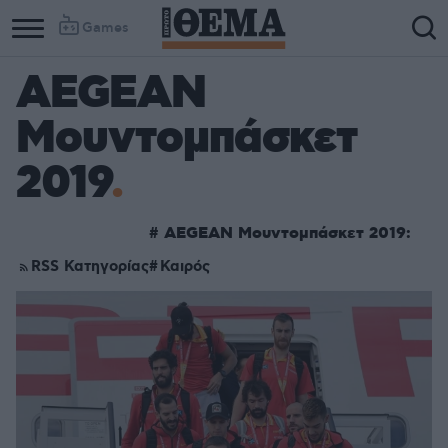
Games
AEGEAN
Column
Column
Μουντομπάσκετ
1
2
2019
#
AEGEAN Μουντομπάσκετ 2019:
RSS Κατηγορίας
Καιρός