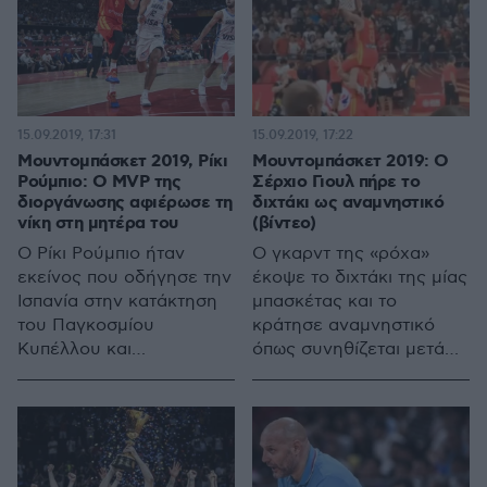
15.09.2019, 17:31
15.09.2019, 17:22
Μουντομπάσκετ 2019, Ρίκι
Μουντομπάσκετ 2019: Ο
Ρούμπιο: Ο MVP της
Σέρχιο Γιουλ πήρε το
διοργάνωσης αφιέρωσε τη
διχτάκι ως αναμνηστικό
νίκη στη μητέρα του
(βίντεο)
Ο Ρίκι Ρούμπιο ήταν
Ο γκαρντ της «ρόχα»
εκείνος που οδήγησε την
έκοψε το διχτάκι της μίας
Ισπανία στην κατάκτηση
μπασκέτας και το
του Παγκοσμίου
κράτησε αναμνηστικό
Κυπέλλου και
όπως συνηθίζεται μετά
δικαιωματικά κατέκτησε
από επιτυχίες όπως η
το βραβείο του MVP, μην
κατάκτηση του
παραλείποντας να
Παγκοσμίου Κυπέλλου
αφιερώσει την επιτυχία
του στην μητέρα του που