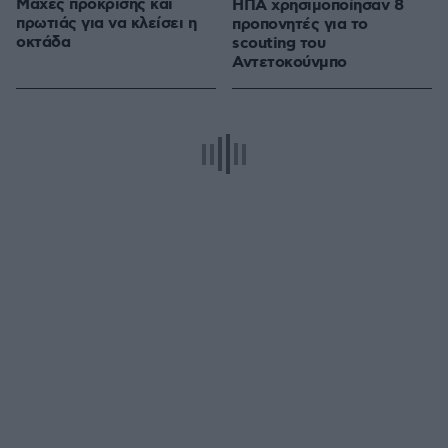
Μάχες πρόκρισης και
ΗΠΑ χρησιμοποίησαν 8
πρωτιάς για να κλείσει η
προπονητές για το
οκτάδα
scouting του
Αντετοκούνμπο