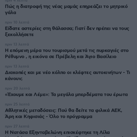
πριν 4 λεπτά
Πώς η διατροφή της νέας μαμάς επηρεάζει το μητρικό
γάλα
πριν 10 λεπτά
Είδατε αστερίες στη θάλασσα; Γιατί δεν πρέπει να τους
ξεκολλήσετε
πριν 13 λεπτά
Η επόμενη μέρα του τουρισμού μετά τις πυρκαγιές στο
Ρέθυμνο , η εικόνα σε Πρέβελη και Άγιο Βασίλειο
πριν 13 λεπτά
Διακοπές και με νέο κόλπο οι κλέφτες αυτοκινήτων - Τι
κάνουν;
πριν 20 λεπτά
«Έχουμε και Λέμε»: Τα μεγάλα μπερδέματα του έρωτα
πριν 25 λεπτά
Αθλητικές μεταδόσεις: Πού θα δείτε τα φιλικά ΑΕΚ,
Άρη και Κηφισιάς - Όλο το πρόγραμμα
πριν 27 λεπτά
Η Νατάσα Εξηνταβελώνη επισκέφτηκε τη Λίλα