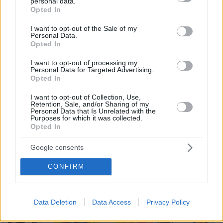
personal data.
grant or deny consent to Google and its third-party tags to
για τη συνέχεια. Η διακεκριμένη ζωγράφος
Opted In
use your data for below specified purposes in below Google
έχει ήδη δεχτεί να σχεδιάσει μαντίλια για τον
consent section.
I want to opt-out of the Sale of my
οίκο Εmilio Pucci την ερχόμενη σεζόν,
Personal Data.
Opted In
προσφέροντας την έμπνευσή της και στην
υψηλή ραπτική.
I want to opt-out of processing my
Personal Data for Targeted Advertising.
Opted In
Από τη συλλογή TDS+Mina P.V. της Μίνας
I want to opt-out of Collection, Use,
Βαλυράκη
Retention, Sale, and/or Sharing of my
Personal Data that Is Unrelated with the
Purposes for which it was collected.
Opted In
Google consents
CONFIRM
Data Deletion
Data Access
Privacy Policy