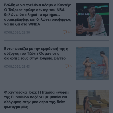
Βάλθηκε να τρελάνει κόσμο ο Καντέρ:
Ο Τούρκος πρώην σέντερ του NBA
δηλώνει ότι πληροί τα κριτήρια...
συμπερίληψης και δηλώνει υποψήφιος
να παίξει στο WNBA
40
07.08.2026, 23:30
Εντυπωσιάζει με την εμφάνισή της η
σύζυγος του Τζέντι Όσμαν στις
διακοπές τους στην Τουρκία, βίντεο
5
07.08.2026, 23:43
Φραντσέσκα Τόκα: Η Ιταλίδα «νύφη»
της Eurovision ποζάρει με μπικίνι και...
ολόγυμνη στην μπανιέρα της, δείτε
φωτογραφίες