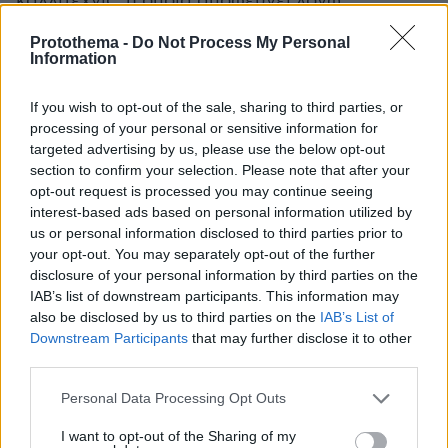
καλλιτέχνις, η οποία αποφεύγει λόγω
διακριτικότητας να πει ποιες προσωπικότητες
Protothema -
Do Not Process My Personal
τα διαθέτουν ήδη στη συλλογή τους. Ωστόσο,
Information
οι φήμες κάνουν λόγο για διάσημους
συλλέκτες και διευθύντριες μουσείων, όπως η
If you wish to opt-out of the sale, sharing to third parties, or
processing of your personal or sensitive information for
Αμερικανίδα Κάρολ Μάθιους. Τα μαντίλια και
targeted advertising by us, please use the below opt-out
τα ποσέτ δημιουργήθηκαν και τυπώθηκαν στο
section to confirm your selection. Please note that after your
Κόμο της Ιταλίας, εκεί όπου τυπώνονται τα
opt-out request is processed you may continue seeing
μετάξια μεγάλων οίκων μόδας της Γαλλίας και
interest-based ads based on personal information utilized by
της Ιταλίας, όπως του Hermès, του Gucci και
us or personal information disclosed to third parties prior to
your opt-out. You may separately opt-out of the further
του Pucci, και είναι μοναδικά ως προς την
disclosure of your personal information by third parties on the
ποιότητα του μεταξιού και το εξαιρετικό
IAB’s list of downstream participants. This information may
τύπωμα. Πρόκειται ουσιαστικά για έργα τέχνης
also be disclosed by us to third parties on the
IAB’s List of
που συμβάλλουν στην ιδέα του art and fashion.
Downstream Participants
that may further disclose it to other
third parties.
Το γεγονός μάλιστα ότι ο Φάμπιο Φόρμιλι,
Please note that this website/app uses one or more Google
Personal Data Processing Opt Outs
διευθυντής του οίκου Pucci, φοράει στο χέρι
services and may gather and store information including but
not limited to your visit or usage behaviour. You may click to
I want to opt-out of the Sharing of my
του ένα ποσέτ της Μίνας Βαλυράκη προϊδεάζει