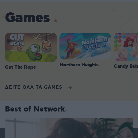
Games
Northern Heights
Candy Bub
Cut The Rope
ΔΕΙΤΕ ΟΛΑ ΤΑ GAMES
Best of Network