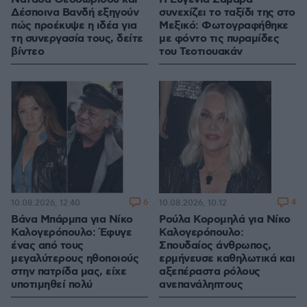
Δέσποινα Βανδή εξηγούν
συνεχίζει το ταξίδι της στο
πώς προέκυψε η ιδέα για
Μεξικό: Φωτογραφήθηκε
τη συνεργασία τους, δείτε
με φόντο τις πυραμίδες
βίντεο
του Τεοτιουακάν
6
4
10.08.2026, 12:40
10.08.2026, 10:12
Βάνα Μπάρμπα για Νίκο
Ρούλα Κορομηλά για Νίκο
Καλογερόπουλο: Έφυγε
Καλογερόπουλο:
ένας από τους
Σπουδαίος άνθρωπος,
μεγαλύτερους ηθοποιούς
ερμήνευσε καθηλωτικά και
στην πατρίδα μας, είχε
αξεπέραστα ρόλους
υποτιμηθεί πολύ
ανεπανάληπτους