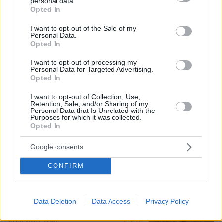
personal data.
grant or deny consent to Google and its third-party tags to
Opted In
Ιταλίδα τουρίστρια τραυματίστηκε
use your data for below specified purposes in below Google
σοβαρά από το ρεύμα αεροπλάνου
consent section.
I want to opt-out of the Sale of my
στο αεροδρόμιο Σκιάθου
Personal Data.
Opted In
24
10.08.2026, 20:42
I want to opt-out of processing my
Personal Data for Targeted Advertising.
Opted In
I want to opt-out of Collection, Use,
«Σκεφτόμουν την αυτοκτονία»
Retention, Sale, and/or Sharing of my
εξομολογήθηκε ο Μπραντ Πιτ για την
Personal Data that Is Unrelated with the
Purposes for which it was collected.
περίοδο του χωρισμού από την
Opted In
Αντζελίνα Τζολί
17
10.08.2026, 18:23
Google consents
CONFIRM
Γιατί κάηκε η Αττικοβοιωτία: Υπεροπλία
στον αέρα, αλλά η μάχη χάθηκε στο
Data Deletion
Data Access
Privacy Policy
έδαφος
57
10.08.2026, 17:46