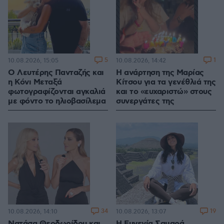
5
1
10.08.2026, 15:05
10.08.2026, 14:42
Ο Λευτέρης Πανταζής και
Η ανάρτηση της Μαρίας
η Κόνι Μεταξά
Κίτσου για τα γενέθλιά της
φωτογραφίζονται αγκαλιά
και το «ευχαριστώ» στους
με φόντο το ηλιοβασίλεμα
συνεργάτες της
34
19
10.08.2026, 14:10
10.08.2026, 13:07
Νατάσα Θεοδωρίδου και
Η Ευγενία Σαμαρά