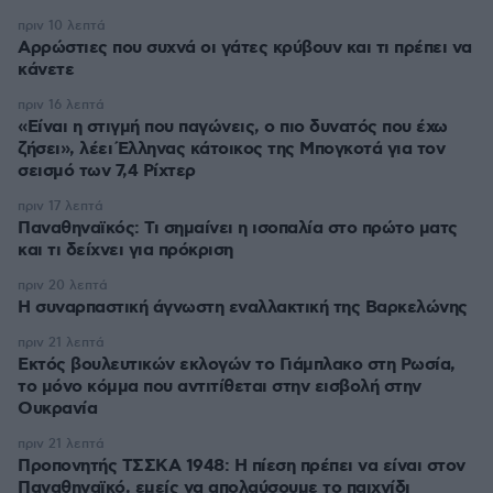
πριν 10 λεπτά
Αρρώστιες που συχνά οι γάτες κρύβουν και τι πρέπει να
κάνετε
πριν 16 λεπτά
«Είναι η στιγμή που παγώνεις, ο πιο δυνατός που έχω
ζήσει», λέει Έλληνας κάτοικος της Μπογκοτά για τον
σεισμό των 7,4 Ρίχτερ
πριν 17 λεπτά
Παναθηναϊκός: Τι σημαίνει η ισοπαλία στο πρώτο ματς
και τι δείχνει για πρόκριση
πριν 20 λεπτά
H συναρπαστική άγνωστη εναλλακτική της Βαρκελώνης
πριν 21 λεπτά
Εκτός βουλευτικών εκλογών το Γιάμπλακο στη Ρωσία,
το μόνο κόμμα που αντιτίθεται στην εισβολή στην
Ουκρανία
πριν 21 λεπτά
Προπονητής ΤΣΣΚΑ 1948: Η πίεση πρέπει να είναι στον
Παναθηναϊκό, εμείς να απολαύσουμε το παιχνίδι