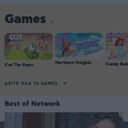
Games
Northern Heights
Candy Bub
Cut The Rope
ΔΕΙΤΕ ΟΛΑ ΤΑ GAMES
Best of Network