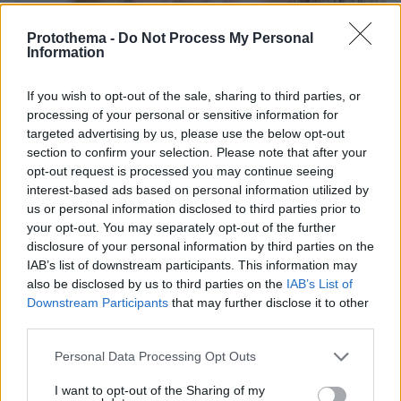
Protothema -
Do Not Process My Personal
Information
If you wish to opt-out of the sale, sharing to third parties, or
processing of your personal or sensitive information for
targeted advertising by us, please use the below opt-out
section to confirm your selection. Please note that after your
opt-out request is processed you may continue seeing
10.08.2026, 14:19
interest-based ads based on personal information utilized by
Κόμμα Καρυστιανού: Γιατί χάνεται μέσα σε δύο
us or personal information disclosed to third parties prior to
μήνες η «Ελπίδα» της προέδρου Μαρίας
your opt-out. You may separately opt-out of the further
disclosure of your personal information by third parties on the
IAB’s list of downstream participants. This information may
Η σκοτεινή ιστορία πίσω από τη δόξα:
also be disclosed by us to third parties on the
IAB’s List of
Όταν ο Κρίστοφερ Νόλαν
Downstream Participants
that may further disclose it to other
εκλιπαρούσε να μην καταδικαστεί ο
third parties.
αδελφός του για υπόθεση δολοφονίας
στην Κόστα Ρίκα
Please note that this website/app uses one or more Google
Personal Data Processing Opt Outs
1
10.08.2026, 20:48
services and may gather and store information including but
not limited to your visit or usage behaviour. You may click to
I want to opt-out of the Sharing of my