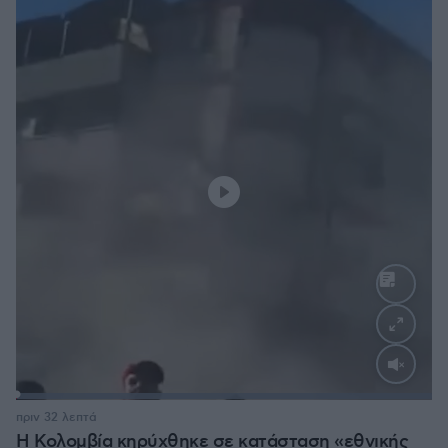
Loaded
:
100.00%
πριν 32 λεπτά
Η Κολομβία κηρύχθηκε σε κατάσταση «εθνικής